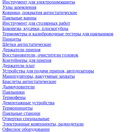
Инструмент для электрохимзащиты
Узлы заземления
Коврики, покрытия антистатические
Паяльные ванны
Инструмент для столярных работ
Бокорезы, кусачки, плоскогубцы
Термометры и калибровочные тестеры для паяльников
Пинцеты
Щетки антистатические
Держатели припоя
Восстановители, очистители головок
Контейнеры для припоя
Держатели плат
Устройства для подачи припоя, автодозаторы
Манипуляторы, вакуумные захваты
Браслеты антистатические
Дымоуловители
Паяльники
Термофены
Демонтажные устройства
Термопинцеты
Паяльные станции
Отвертки специальные
Электронные компоненты, радиодетали
Офисное оборудование