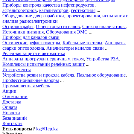
Приборы контроля качества нефтепродуктов
,
асфальтобетонов
,
катализаторов
,
геотекстиля
...
Оборудование для разработки, проектирования, испытания и
анализа радиоэлектроники
Осциллографы
,
Генераторы сигналов
,
Спектроанализаторы
,
Источники питания
,
Оборудования ЭМС
...
Приборы для каналов связи
Оптические рефлектометры
,
Кабельные тестеры
,
Аппараты
сварки оптоволокна
,
Анализаторы каналов связи
...
Релейная защита и автоматика
Аппараты прогрузки первичным током
,
Устройства РЗА
,
Комплексы испытаний релейных защит
...
Инструменты
Устройства резки и прокола кабеля
,
Паяльное оборудование
,
Профессиональные наборы
...
Промышленная мебель
Акции
О компании
Доставка
Оплата
Новости
База знаний
Контакты
Есть вопросы?
kz@1ep.kz