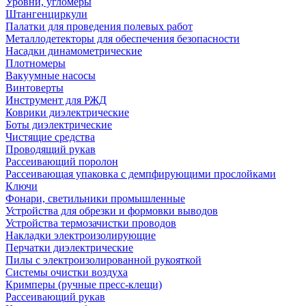
Уровни, угломеры
Штангенциркули
Палатки для проведения полевых работ
Металлодетекторы для обеспечения безопасности
Насадки динамометрические
Плотномеры
Вакуумные насосы
Винтоверты
Инструмент для РЖД
Коврики диэлектрические
Боты диэлектрические
Чистящие средства
Проводящий рукав
Рассеивающий поролон
Рассеивающая упаковка с демпфирующими прослойками
Ключи
Фонари, светильники промышленные
Устройства для обрезки и формовки выводов
Устройства термозачистки проводов
Накладки электроизолирующие
Перчатки диэлектрические
Пилы с электроизолированной рукояткой
Системы очистки воздуха
Кримперы (ручные пресс-клещи)
Рассеивающий рукав