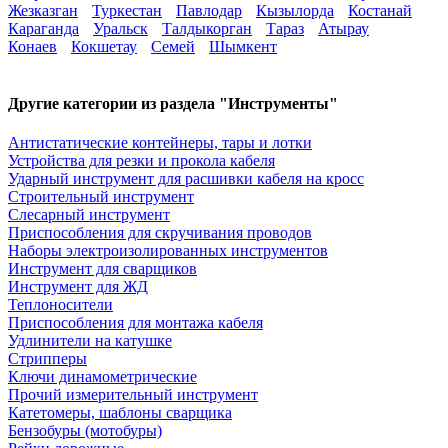
Жезказган
Туркестан
Павлодар
Кызылорда
Костанай
Караганда
Уральск
Талдыкорган
Тараз
Атырау
Конаев
Кокшетау
Семей
Шымкент
Другие категории из раздела "Инструменты"
Антистатические контейнеры, тары и лотки
Устройства для резки и прокола кабеля
Ударный инструмент для расшивки кабеля на кросс
Строительный инструмент
Слесарный инструмент
Приспособления для скручивания проводов
Наборы электроизолированных инструментов
Инструмент для сварщиков
Инструмент для ЖД
Теплоносители
Приспособления для монтажа кабеля
Удлинители на катушке
Стрипперы
Ключи динамометрические
Прочий измерительный инструмент
Катетомеры, шаблоны сварщика
Бензобуры (мотобуры)