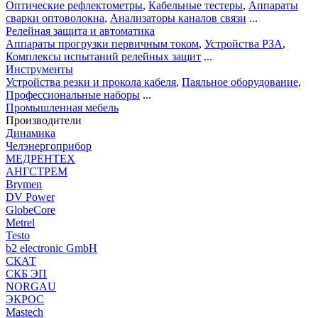
Оптические рефлектометры
,
Кабельные тестеры
,
Аппараты
сварки оптоволокна
,
Анализаторы каналов связи
...
Релейная защита и автоматика
Аппараты прогрузки первичным током
,
Устройства РЗА
,
Комплексы испытаний релейных защит
...
Инструменты
Устройства резки и прокола кабеля
,
Паяльное оборудование
,
Профессиональные наборы
...
Промышленная мебель
Производители
Динамика
Челэнергоприбор
МЕДРЕНТЕХ
АНГСТРЕМ
Brymen
DV Power
GlobeCore
Metrel
Testo
b2 electronic GmbH
СКАТ
СКБ ЭП
NORGAU
ЭКРОС
Mastech