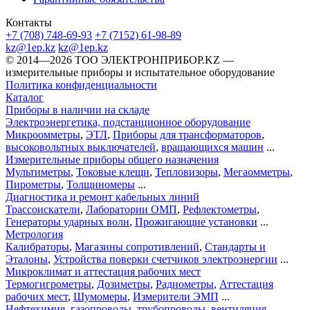
Контакты
+7 (708) 748-69-93
+7 (7152) 61-98-89
kz@1ep.kz
kz@1ep.kz
©️ 2014—2026
ТОО ЭЛЕКТРОНПРИБОР.KZ
—
измерительные приборы и испытательное оборудование
Политика конфиденциальности
Каталог
Приборы в наличии на складе
Электроэнергетика, подстанционное оборудование
Микроомметры
,
ЭТЛ
,
Приборы для трансформаторов
,
высоковольтных выключателей
,
вращающихся машин
...
Измерительные приборы общего назначения
Мультиметры
,
Токовые клещи
,
Тепловизоры
,
Мегаомметры
,
Пирометры
,
Толщиномеры
...
Диагностика и ремонт кабельных линий
Трассоискатели
,
Лаборатории ОМП
,
Рефлектометры
,
Генераторы ударных волн
,
Прожигающие установки
...
Метрология
Калибраторы
,
Магазины сопротивлений
,
Стандарты и
Эталоны
,
Устройства поверки счетчиков электроэнергии
...
Микроклимат и аттестация рабочих мест
Термогигрометры
,
Дозиметры
,
Радиометры
,
Аттестация
рабочих мест
,
Шумомеры
,
Измерители ЭМП
...
Нефтехимия, газопроводы, трубопроводы, вентиляция