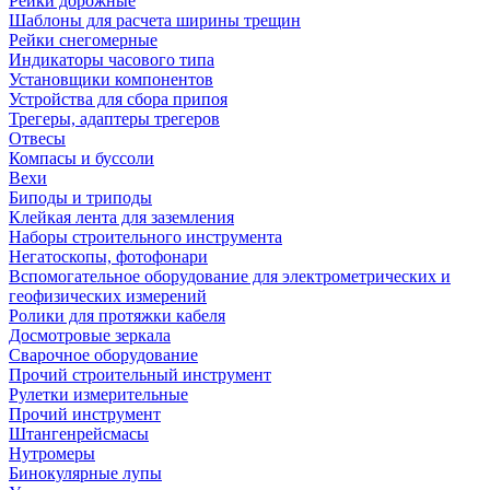
Рейки дорожные
Шаблоны для расчета ширины трещин
Рейки снегомерные
Индикаторы часового типа
Установщики компонентов
Устройства для сбора припоя
Трегеры, адаптеры трегеров
Отвесы
Компасы и буссоли
Вехи
Биподы и триподы
Клейкая лента для заземления
Наборы строительного инструмента
Негатоскопы, фотофонари
Вспомогательное оборудование для электрометрических и
геофизических измерений
Ролики для протяжки кабеля
Досмотровые зеркала
Сварочное оборудование
Прочий строительный инструмент
Рулетки измерительные
Прочий инструмент
Штангенрейсмасы
Нутромеры
Бинокулярные лупы