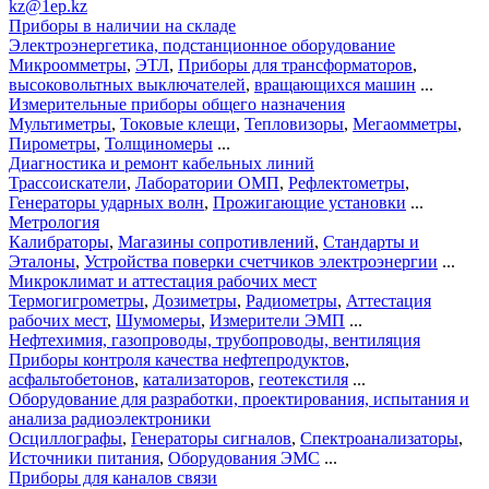
kz@1ep.kz
Приборы в наличии на складе
Электроэнергетика, подстанционное оборудование
Микроомметры
,
ЭТЛ
,
Приборы для трансформаторов
,
высоковольтных выключателей
,
вращающихся машин
...
Измерительные приборы общего назначения
Мультиметры
,
Токовые клещи
,
Тепловизоры
,
Мегаомметры
,
Пирометры
,
Толщиномеры
...
Диагностика и ремонт кабельных линий
Трассоискатели
,
Лаборатории ОМП
,
Рефлектометры
,
Генераторы ударных волн
,
Прожигающие установки
...
Метрология
Калибраторы
,
Магазины сопротивлений
,
Стандарты и
Эталоны
,
Устройства поверки счетчиков электроэнергии
...
Микроклимат и аттестация рабочих мест
Термогигрометры
,
Дозиметры
,
Радиометры
,
Аттестация
рабочих мест
,
Шумомеры
,
Измерители ЭМП
...
Нефтехимия, газопроводы, трубопроводы, вентиляция
Приборы контроля качества нефтепродуктов
,
асфальтобетонов
,
катализаторов
,
геотекстиля
...
Оборудование для разработки, проектирования, испытания и
анализа радиоэлектроники
Осциллографы
,
Генераторы сигналов
,
Спектроанализаторы
,
Источники питания
,
Оборудования ЭМС
...
Приборы для каналов связи