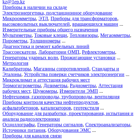
kz@1ep.kz
Приборы в наличии на складе
Электроэнергетика, подстанционное оборудование
Микроомметры
,
ЭТЛ
,
Приборы для трансформаторов
,
высоковольтных выключателей
,
вращающихся машин
...
Измерительные приборы общего назначения
Мультиметры
,
Токовые клещи
,
Тепловизоры
,
Мегаомметры
,
Пирометры
,
Толщиномеры
...
Диагностика и ремонт кабельных линий
Трассоискатели
,
Лаборатории ОМП
,
Рефлектометры
,
Генераторы ударных волн
,
Прожигающие установки
...
Метрология
Калибраторы
,
Магазины сопротивлений
,
Стандарты и
Эталоны
,
Устройства поверки счетчиков электроэнергии
...
Микроклимат и аттестация рабочих мест
Термогигрометры
,
Дозиметры
,
Радиометры
,
Аттестация
рабочих мест
,
Шумомеры
,
Измерители ЭМП
...
Нефтехимия, газопроводы, трубопроводы, вентиляция
Приборы контроля качества нефтепродуктов
,
асфальтобетонов
,
катализаторов
,
геотекстиля
...
Оборудование для разработки, проектирования, испытания и
анализа радиоэлектроники
Осциллографы
,
Генераторы сигналов
,
Спектроанализаторы
,
Источники питания
,
Оборудования ЭМС
...
Приборы для каналов связи