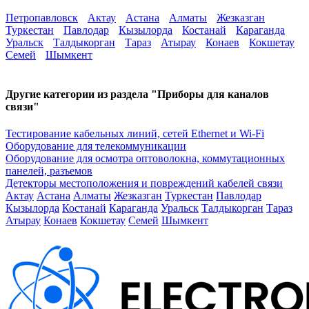
Петропавловск
Актау
Астана
Алматы
Жезказган
Туркестан
Павлодар
Кызылорда
Костанай
Караганда
Уральск
Талдыкорган
Тараз
Атырау
Конаев
Кокшетау
Семей
Шымкент
Другие категории из раздела "Приборы для каналов
связи"
Тестирование кабельных линий, сетей Ethernet и Wi-Fi
Оборудование для телекоммуникации
Оборудование для осмотра оптоволокна, коммутационных
панелей, разъемов
Детекторы местоположения и повреждений кабелей связи
Актау
Астана
Алматы
Жезказган
Туркестан
Павлодар
Кызылорда
Костанай
Караганда
Уральск
Талдыкорган
Тараз
Атырау
Конаев
Кокшетау
Семей
Шымкент