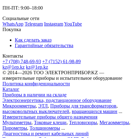
ПН-ПТ: 9:00–18:00
Социальные сети
WhatsApp
Telegram
Instagram
YouTube
Покупка
Как сделать заказ
Гарантийные обязательства
Контакты
+7 (708) 748-69-93
+7 (7152) 61-98-89
kz@1ep.kz
kz@1ep.kz
©️ 2014—2026
ТОО ЭЛЕКТРОНПРИБОР.KZ
—
измерительные приборы и испытательное оборудование
Политика конфиденциальности
Каталог
Приборы в наличии на складе
Электроэнергетика, подстанционное оборудование
Микроомметры
,
ЭТЛ
,
Приборы для трансформаторов
,
высоковольтных выключателей
,
вращающихся машин
...
Измерительные приборы общего назначения
Мультиметры
,
Токовые клещи
,
Тепловизоры
,
Мегаомметры
,
Пирометры
,
Толщиномеры
...
Диагностика и ремонт кабельных линий