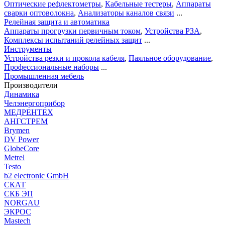
Оптические рефлектометры
,
Кабельные тестеры
,
Аппараты
сварки оптоволокна
,
Анализаторы каналов связи
...
Релейная защита и автоматика
Аппараты прогрузки первичным током
,
Устройства РЗА
,
Комплексы испытаний релейных защит
...
Инструменты
Устройства резки и прокола кабеля
,
Паяльное оборудование
,
Профессиональные наборы
...
Промышленная мебель
Производители
Динамика
Челэнергоприбор
МЕДРЕНТЕХ
АНГСТРЕМ
Brymen
DV Power
GlobeCore
Metrel
Testo
b2 electronic GmbH
СКАТ
СКБ ЭП
NORGAU
ЭКРОС
Mastech