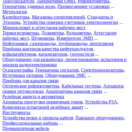
Трассоискатели
,
Лаборатории ОМП
,
Рефлектометры
,
Генераторы ударных волн
,
Прожигающие установки
...
Метрология
Калибраторы
,
Магазины сопротивлений
,
Стандарты и
Эталоны
,
Устройства поверки счетчиков электроэнергии
...
Микроклимат и аттестация рабочих мест
Термогигрометры
,
Дозиметры
,
Радиометры
,
Аттестация
рабочих мест
,
Шумомеры
,
Измерители ЭМП
...
Нефтехимия, газопроводы, трубопроводы, вентиляция
Приборы контроля качества нефтепродуктов
,
асфальтобетонов
,
катализаторов
,
геотекстиля
...
Оборудование для разработки, проектирования, испытания и
анализа радиоэлектроники
Осциллографы
,
Генераторы сигналов
,
Спектроанализаторы
,
Источники питания
,
Оборудования ЭМС
...
Приборы для каналов связи
Оптические рефлектометры
,
Кабельные тестеры
,
Аппараты
сварки оптоволокна
,
Анализаторы каналов связи
...
Релейная защита и автоматика
Аппараты прогрузки первичным током
,
Устройства РЗА
,
Комплексы испытаний релейных защит
...
Инструменты
Устройства резки и прокола кабеля
,
Паяльное оборудование
,
Профессиональные наборы
...
Промышленная мебель