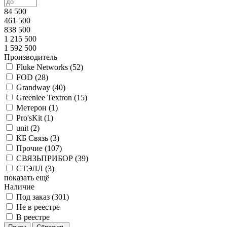
84 500
461 500
838 500
1 215 500
1 592 500
Производитель
Fluke Networks (
52
)
FOD (
28
)
Grandway (
40
)
Greenlee Textron (
15
)
Метерон (
1
)
Pro'sKit (
1
)
unit (
2
)
КБ Связь (
3
)
Прочие (
107
)
СВЯЗЬПРИБОР (
39
)
СТЭЛЛ (
3
)
показать ещё
Наличие
Под заказ (
301
)
Не в реестре
В реестре