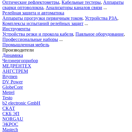
Оптические рефлектометры
,
Кабельные тестеры
,
Аппараты
сварки оптоволокна
,
Анализаторы каналов связи
...
Релейная защита и автоматика
Аппараты прогрузки первичным током
,
Устройства РЗА
,
Комплексы испытаний релейных защит
...
Инструменты
Устройства резки и прокола кабеля
,
Паяльное оборудование
,
Профессиональные наборы
...
Промышленная мебель
Производители
Динамика
Челэнергоприбор
МЕДРЕНТЕХ
АНГСТРЕМ
Brymen
DV Power
GlobeCore
Metrel
Testo
b2 electronic GmbH
СКАТ
СКБ ЭП
NORGAU
ЭКРОС
Mastech