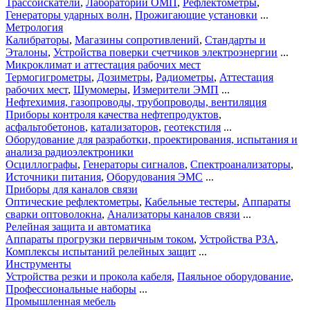
Трассоискатели
,
Лаборатории ОМП
,
Рефлектометры
,
Генераторы ударных волн
,
Прожигающие установки
...
Метрология
Калибраторы
,
Магазины сопротивлений
,
Стандарты и
Эталоны
,
Устройства поверки счетчиков электроэнергии
...
Микроклимат и аттестация рабочих мест
Термогигрометры
,
Дозиметры
,
Радиометры
,
Аттестация
рабочих мест
,
Шумомеры
,
Измерители ЭМП
...
Нефтехимия, газопроводы, трубопроводы, вентиляция
Приборы контроля качества нефтепродуктов
,
асфальтобетонов
,
катализаторов
,
геотекстиля
...
Оборудование для разработки, проектирования, испытания и
анализа радиоэлектроники
Осциллографы
,
Генераторы сигналов
,
Спектроанализаторы
,
Источники питания
,
Оборудования ЭМС
...
Приборы для каналов связи
Оптические рефлектометры
,
Кабельные тестеры
,
Аппараты
сварки оптоволокна
,
Анализаторы каналов связи
...
Релейная защита и автоматика
Аппараты прогрузки первичным током
,
Устройства РЗА
,
Комплексы испытаний релейных защит
...
Инструменты
Устройства резки и прокола кабеля
,
Паяльное оборудование
,
Профессиональные наборы
...
Промышленная мебель