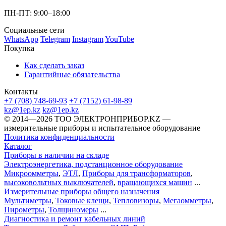
ПН-ПТ: 9:00–18:00
Социальные сети
WhatsApp
Telegram
Instagram
YouTube
Покупка
Как сделать заказ
Гарантийные обязательства
Контакты
+7 (708) 748-69-93
+7 (7152) 61-98-89
kz@1ep.kz
kz@1ep.kz
©️ 2014—2026
ТОО ЭЛЕКТРОНПРИБОР.KZ
—
измерительные приборы и испытательное оборудование
Политика конфиденциальности
Каталог
Приборы в наличии на складе
Электроэнергетика, подстанционное оборудование
Микроомметры
,
ЭТЛ
,
Приборы для трансформаторов
,
высоковольтных выключателей
,
вращающихся машин
...
Измерительные приборы общего назначения
Мультиметры
,
Токовые клещи
,
Тепловизоры
,
Мегаомметры
,
Пирометры
,
Толщиномеры
...
Диагностика и ремонт кабельных линий