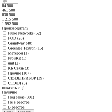
84 500
461 500
838 500
1 215 500
1 592 500
Производитель
Fluke Networks (
52
)
FOD (
28
)
Grandway (
40
)
Greenlee Textron (
15
)
Метерон (
1
)
Pro'sKit (
1
)
unit (
2
)
КБ Связь (
3
)
Прочие (
107
)
СВЯЗЬПРИБОР (
39
)
СТЭЛЛ (
3
)
показать ещё
Наличие
Под заказ (
301
)
Не в реестре
В реестре