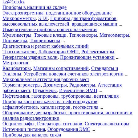
kz@1ep.kz
Приборы в наличии на складе
Электроэнергетика, подстанционное оборудование
Микроомметры
,
ЭТЛ
,
Приборы для трансформаторов
,
высоковольтных выключателей
,
вращающихся машин
...
Измерительные приборы общего назначения
Мультиметры
,
Токовые клещи
,
Тепловизоры
,
Мегаомметры
,
Пирометры
,
Толщиномеры
...
Диагностика и ремонт кабельных линий
Трассоискатели
,
Лаборатории ОМП
,
Рефлектометры
,
Генераторы ударных волн
,
Прожигающие установки
...
Метрология
Калибраторы
,
Магазины сопротивлений
,
Стандарты и
Эталоны
,
Устройства поверки счетчиков электроэнергии
...
Микроклимат и аттестация рабочих мест
Термогигрометры
,
Дозиметры
,
Радиометры
,
Аттестация
рабочих мест
,
Шумомеры
,
Измерители ЭМП
...
Нефтехимия, газопроводы, трубопроводы, вентиляция
Приборы контроля качества нефтепродуктов
,
асфальтобетонов
,
катализаторов
,
геотекстиля
...
Оборудование для разработки, проектирования, испытания и
анализа радиоэлектроники
Осциллографы
,
Генераторы сигналов
,
Спектроанализаторы
,
Источники питания
,
Оборудования ЭМС
...
Приборы для каналов связи