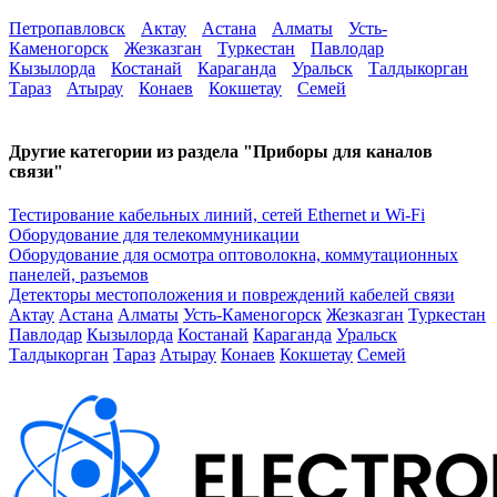
Петропавловск
Актау
Астана
Алматы
Усть-
Каменогорск
Жезказган
Туркестан
Павлодар
Кызылорда
Костанай
Караганда
Уральск
Талдыкорган
Тараз
Атырау
Конаев
Кокшетау
Семей
Другие категории из раздела "Приборы для каналов
связи"
Тестирование кабельных линий, сетей Ethernet и Wi-Fi
Оборудование для телекоммуникации
Оборудование для осмотра оптоволокна, коммутационных
панелей, разъемов
Детекторы местоположения и повреждений кабелей связи
Актау
Астана
Алматы
Усть-Каменогорск
Жезказган
Туркестан
Павлодар
Кызылорда
Костанай
Караганда
Уральск
Талдыкорган
Тараз
Атырау
Конаев
Кокшетау
Семей