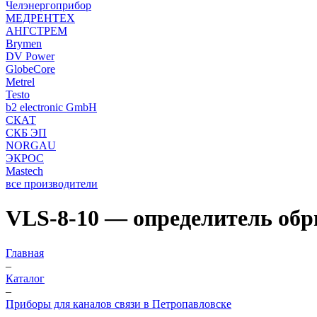
Челэнергоприбор
МЕДРЕНТЕХ
АНГСТРЕМ
Brymen
DV Power
GlobeCore
Metrel
Testo
b2 electronic GmbH
СКАТ
СКБ ЭП
NORGAU
ЭКРОС
Mastech
все производители
VLS-8-10 — определитель обр
Главная
–
Каталог
–
Приборы для каналов связи в Петропавловске
–