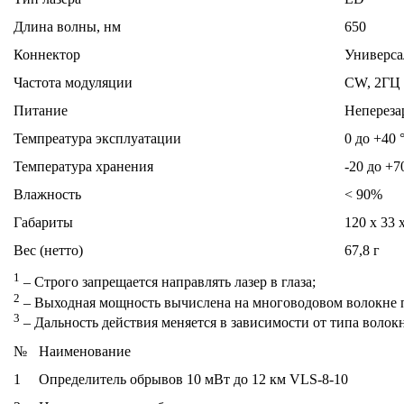
Длина волны, нм
650
Коннектор
Универса
Частота модуляции
CW, 2ГЦ
Питание
Непереза
Темпреатура эксплуатации
0 до +40 
Температура хранения
-20 до +7
Влажность
< 90%
Габариты
120 х 33 
Вес (нетто)
67,8 г
1
– Строго запрещается направлять лазер в глаза;
2
– Выходная мощность вычислена на многоводовом волокне 
3
– Дальность действия меняется в зависимости от типа волок
№
Наименование
1
Определитель обрывов 10 мВт до 12 км VLS-8-10