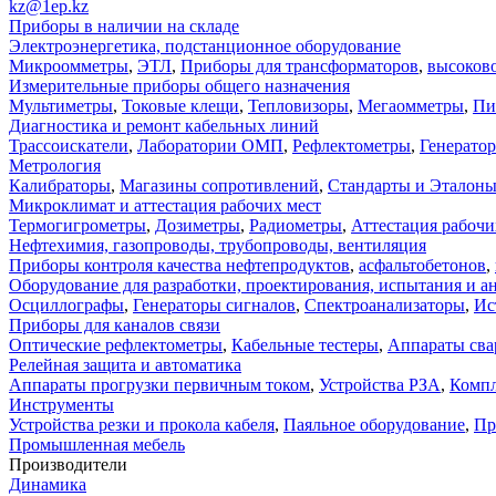
kz@1ep.kz
Приборы в наличии на складе
Электроэнергетика, подстанционное оборудование
Микроомметры
,
ЭТЛ
,
Приборы для трансформаторов
,
высоков
Измерительные приборы общего назначения
Мультиметры
,
Токовые клещи
,
Тепловизоры
,
Мегаомметры
,
Пи
Диагностика и ремонт кабельных линий
Трассоискатели
,
Лаборатории ОМП
,
Рефлектометры
,
Генерато
Метрология
Калибраторы
,
Магазины сопротивлений
,
Стандарты и Эталон
Микроклимат и аттестация рабочих мест
Термогигрометры
,
Дозиметры
,
Радиометры
,
Аттестация рабочи
Нефтехимия, газопроводы, трубопроводы, вентиляция
Приборы контроля качества нефтепродуктов
,
асфальтобетонов
,
Оборудование для разработки, проектирования, испытания и а
Осциллографы
,
Генераторы сигналов
,
Спектроанализаторы
,
Ис
Приборы для каналов связи
Оптические рефлектометры
,
Кабельные тестеры
,
Аппараты сва
Релейная защита и автоматика
Аппараты прогрузки первичным током
,
Устройства РЗА
,
Компл
Инструменты
Устройства резки и прокола кабеля
,
Паяльное оборудование
,
Пр
Промышленная мебель
Производители
Динамика