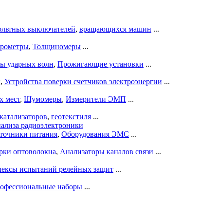
ольтных выключателей
,
вращающихся машин
...
рометры
,
Толщиномеры
...
ры ударных волн
,
Прожигающие установки
...
ы
,
Устройства поверки счетчиков электроэнергии
...
х мест
,
Шумомеры
,
Измерители ЭМП
...
катализаторов
,
геотекстиля
...
нализа радиоэлектроники
точники питания
,
Оборудования ЭМС
...
рки оптоволокна
,
Анализаторы каналов связи
...
ексы испытаний релейных защит
...
офессиональные наборы
...