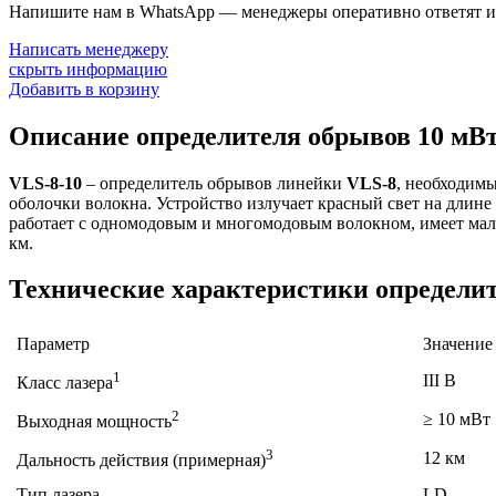
Напишите нам в WhatsApp — менеджеры оперативно ответят и 
Написать менеджеру
скрыть информацию
Добавить в корзину
Описание определителя обрывов 10 мВт 
VLS-8-10
– определитель обрывов линейки
VLS-8
, необходим
оболочки волокна. Устройство излучает красный свет на длин
работает с одномодовым и многомодовым волокном, имеет мален
км.
Технические характеристики определите
Параметр
Значение
1
III B
Класс лазера
2
≥ 10 мВт
Выходная мощность
3
12 км
Дальность действия (примерная)
Тип лазера
LD