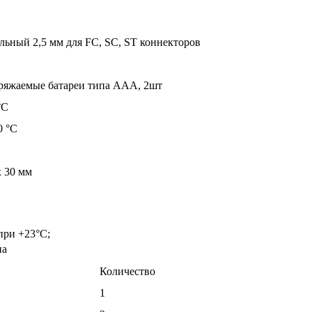
льный 2,5 мм для FC, SC, ST коннекторов
ряжаемые батареи типа ААА, 2шт
°C
0 °C
х 30 мм
при +23°C;
на
Количество
1