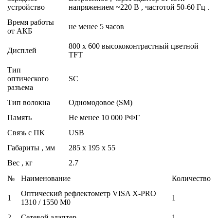
устройство
напряжением ~220 В , частотой 50-60 Гц .
Время работы
не менее 5 часов
от АКБ
800 х 600 высококонтрастный цветной
Дисплей
TFT
Тип
оптического
SC
разъема
Тип волокна
Одномодовое (SM)
Память
Не менее 10 000 РФГ
Связь с ПК
USB
Габариты , мм
285 х 195 х 55
Вес , кг
2.7
№
Наименование
Количество
Оптический рефлектометр VISA X-PRO
1
1
1310 / 1550 M0
2
Сетевой адаптер
1