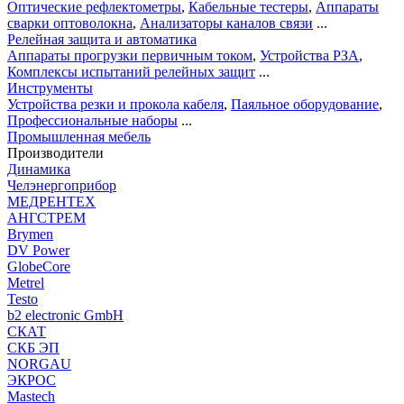
Оптические рефлектометры
,
Кабельные тестеры
,
Аппараты
сварки оптоволокна
,
Анализаторы каналов связи
...
Релейная защита и автоматика
Аппараты прогрузки первичным током
,
Устройства РЗА
,
Комплексы испытаний релейных защит
...
Инструменты
Устройства резки и прокола кабеля
,
Паяльное оборудование
,
Профессиональные наборы
...
Промышленная мебель
Производители
Динамика
Челэнергоприбор
МЕДРЕНТЕХ
АНГСТРЕМ
Brymen
DV Power
GlobeCore
Metrel
Testo
b2 electronic GmbH
СКАТ
СКБ ЭП
NORGAU
ЭКРОС
Mastech