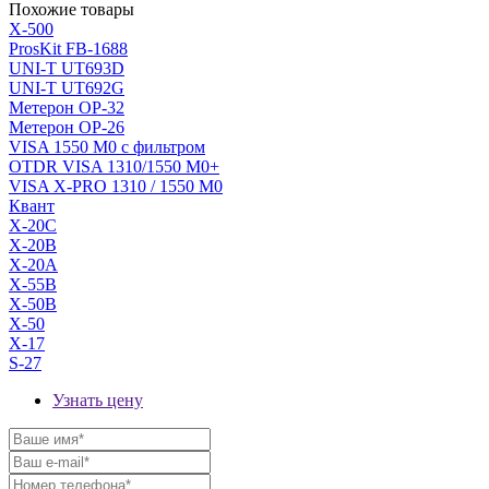
Похожие товары
X-500
ProsKit FB-1688
UNI-T UT693D
UNI-T UT692G
Метерон OP-32
Метерон OP-26
VISA 1550 M0 с фильтром
OTDR VISA 1310/1550 М0+
VISA X-PRO 1310 / 1550 M0
Квант
X-20C
X-20B
X-20A
X-55B
X-50B
X-50
X-17
S-27
Узнать цену