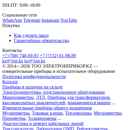
ПН-ПТ: 9:00–18:00
Социальные сети
WhatsApp
Telegram
Instagram
YouTube
Покупка
Как сделать заказ
Гарантийные обязательства
Контакты
+7 (708) 748-69-93
+7 (7152) 61-98-89
kz@1ep.kz
kz@1ep.kz
©️ 2014—2026
ТОО ЭЛЕКТРОНПРИБОР.KZ
—
измерительные приборы и испытательное оборудование
Политика конфиденциальности
Каталог
Приборы в наличии на складе
Электроэнергетика, подстанционное оборудование
Микроомметры
,
ЭТЛ
,
Приборы для трансформаторов
,
высоковольтных выключателей
,
вращающихся машин
...
Измерительные приборы общего назначения
Мультиметры
,
Токовые клещи
,
Тепловизоры
,
Мегаомметры
,
Пирометры
,
Толщиномеры
...
Диагностика и ремонт кабельных линий
Трассоискатели
,
Лаборатории ОМП
,
Рефлектометры
,