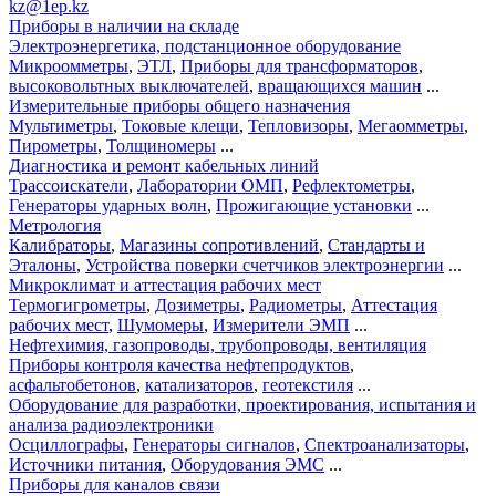
kz@1ep.kz
Приборы в наличии на складе
Электроэнергетика, подстанционное оборудование
Микроомметры
,
ЭТЛ
,
Приборы для трансформаторов
,
высоковольтных выключателей
,
вращающихся машин
...
Измерительные приборы общего назначения
Мультиметры
,
Токовые клещи
,
Тепловизоры
,
Мегаомметры
,
Пирометры
,
Толщиномеры
...
Диагностика и ремонт кабельных линий
Трассоискатели
,
Лаборатории ОМП
,
Рефлектометры
,
Генераторы ударных волн
,
Прожигающие установки
...
Метрология
Калибраторы
,
Магазины сопротивлений
,
Стандарты и
Эталоны
,
Устройства поверки счетчиков электроэнергии
...
Микроклимат и аттестация рабочих мест
Термогигрометры
,
Дозиметры
,
Радиометры
,
Аттестация
рабочих мест
,
Шумомеры
,
Измерители ЭМП
...
Нефтехимия, газопроводы, трубопроводы, вентиляция
Приборы контроля качества нефтепродуктов
,
асфальтобетонов
,
катализаторов
,
геотекстиля
...
Оборудование для разработки, проектирования, испытания и
анализа радиоэлектроники
Осциллографы
,
Генераторы сигналов
,
Спектроанализаторы
,
Источники питания
,
Оборудования ЭМС
...
Приборы для каналов связи