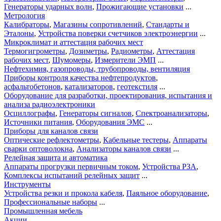
Генераторы ударных волн
,
Прожигающие установки
...
Метрология
Калибраторы
,
Магазины сопротивлений
,
Стандарты и
Эталоны
,
Устройства поверки счетчиков электроэнергии
...
Микроклимат и аттестация рабочих мест
Термогигрометры
,
Дозиметры
,
Радиометры
,
Аттестация
рабочих мест
,
Шумомеры
,
Измерители ЭМП
...
Нефтехимия, газопроводы, трубопроводы, вентиляция
Приборы контроля качества нефтепродуктов
,
асфальтобетонов
,
катализаторов
,
геотекстиля
...
Оборудование для разработки, проектирования, испытания и
анализа радиоэлектроники
Осциллографы
,
Генераторы сигналов
,
Спектроанализаторы
,
Источники питания
,
Оборудования ЭМС
...
Приборы для каналов связи
Оптические рефлектометры
,
Кабельные тестеры
,
Аппараты
сварки оптоволокна
,
Анализаторы каналов связи
...
Релейная защита и автоматика
Аппараты прогрузки первичным током
,
Устройства РЗА
,
Комплексы испытаний релейных защит
...
Инструменты
Устройства резки и прокола кабеля
,
Паяльное оборудование
,
Профессиональные наборы
...
Промышленная мебель
Акции