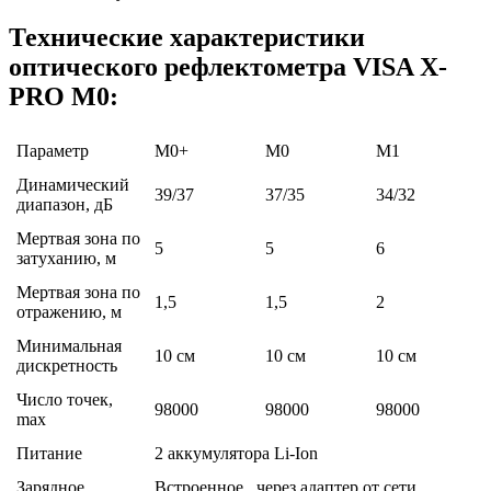
Технические характеристики
оптического рефлектометра VISA X-
PRO M0:
Параметр
M0+
M0
M1
Динамический
39/37
37/35
34/32
диапазон, дБ
Мертвая зона по
5
5
6
затуханию, м
Мертвая зона по
1,5
1,5
2
отражению, м
Минимальная
10 см
10 см
10 см
дискретность
Число точек,
98000
98000
98000
max
Питание
2 аккумулятора Li-Ion
Зарядное
Встроенное , через адаптер от сети