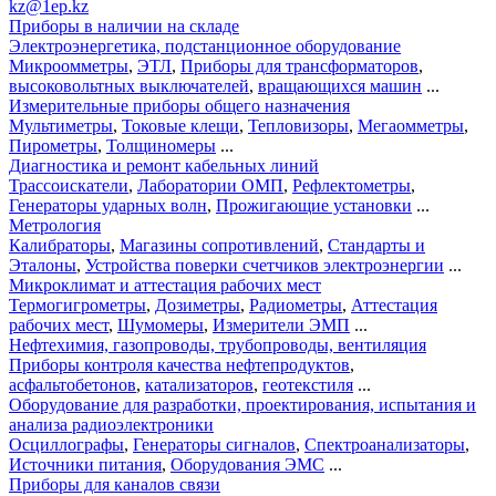
kz@1ep.kz
Приборы в наличии на складе
Электроэнергетика, подстанционное оборудование
Микроомметры
,
ЭТЛ
,
Приборы для трансформаторов
,
высоковольтных выключателей
,
вращающихся машин
...
Измерительные приборы общего назначения
Мультиметры
,
Токовые клещи
,
Тепловизоры
,
Мегаомметры
,
Пирометры
,
Толщиномеры
...
Диагностика и ремонт кабельных линий
Трассоискатели
,
Лаборатории ОМП
,
Рефлектометры
,
Генераторы ударных волн
,
Прожигающие установки
...
Метрология
Калибраторы
,
Магазины сопротивлений
,
Стандарты и
Эталоны
,
Устройства поверки счетчиков электроэнергии
...
Микроклимат и аттестация рабочих мест
Термогигрометры
,
Дозиметры
,
Радиометры
,
Аттестация
рабочих мест
,
Шумомеры
,
Измерители ЭМП
...
Нефтехимия, газопроводы, трубопроводы, вентиляция
Приборы контроля качества нефтепродуктов
,
асфальтобетонов
,
катализаторов
,
геотекстиля
...
Оборудование для разработки, проектирования, испытания и
анализа радиоэлектроники
Осциллографы
,
Генераторы сигналов
,
Спектроанализаторы
,
Источники питания
,
Оборудования ЭМС
...
Приборы для каналов связи