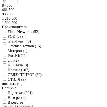
84 500
461 500
838 500
1 215 500
1 592 500
Производитель
Fluke Networks (
52
)
FOD (
28
)
Grandway (
40
)
Greenlee Textron (
15
)
Метерон (
1
)
Pro'sKit (
1
)
unit (
2
)
КБ Связь (
3
)
Прочие (
107
)
СВЯЗЬПРИБОР (
39
)
СТЭЛЛ (
3
)
показать ещё
Наличие
Под заказ (
301
)
Не в реестре
В реестре