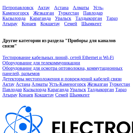
Петропавловск
Актау
Астана
Алматы
Усть-
Каменогорск
Жезказган
Туркестан
Павлодар
Кызылорда
Караганда
Уральск
Талдыкорган
Тараз
Атырау
Конаев
Кокшетау
Семей
Шымкент
Другие категории из раздела "Приборы для каналов
связи"
Тестирование кабельных линий, сетей Ethernet и Wi-Fi
Оборудование для телекоммуникации
Оборудование для осмотра оптоволокна, коммутационных
панелей, разъемов
Детекторы местоположения и повреждений кабелей связи
Актау
Астана
Алматы
Усть-Каменогорск
Жезказган
Туркестан
Павлодар
Кызылорда
Караганда
Уральск
Талдыкорган
Тараз
Атырау
Конаев
Кокшетау
Семей
Шымкент