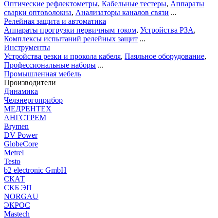
Оптические рефлектометры
,
Кабельные тестеры
,
Аппараты
сварки оптоволокна
,
Анализаторы каналов связи
...
Релейная защита и автоматика
Аппараты прогрузки первичным током
,
Устройства РЗА
,
Комплексы испытаний релейных защит
...
Инструменты
Устройства резки и прокола кабеля
,
Паяльное оборудование
,
Профессиональные наборы
...
Промышленная мебель
Производители
Динамика
Челэнергоприбор
МЕДРЕНТЕХ
АНГСТРЕМ
Brymen
DV Power
GlobeCore
Metrel
Testo
b2 electronic GmbH
СКАТ
СКБ ЭП
NORGAU
ЭКРОС
Mastech