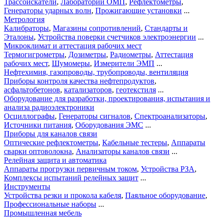
Трассоискатели
,
Лаборатории ОМП
,
Рефлектометры
,
Генераторы ударных волн
,
Прожигающие установки
...
Метрология
Калибраторы
,
Магазины сопротивлений
,
Стандарты и
Эталоны
,
Устройства поверки счетчиков электроэнергии
...
Микроклимат и аттестация рабочих мест
Термогигрометры
,
Дозиметры
,
Радиометры
,
Аттестация
рабочих мест
,
Шумомеры
,
Измерители ЭМП
...
Нефтехимия, газопроводы, трубопроводы, вентиляция
Приборы контроля качества нефтепродуктов
,
асфальтобетонов
,
катализаторов
,
геотекстиля
...
Оборудование для разработки, проектирования, испытания и
анализа радиоэлектроники
Осциллографы
,
Генераторы сигналов
,
Спектроанализаторы
,
Источники питания
,
Оборудования ЭМС
...
Приборы для каналов связи
Оптические рефлектометры
,
Кабельные тестеры
,
Аппараты
сварки оптоволокна
,
Анализаторы каналов связи
...
Релейная защита и автоматика
Аппараты прогрузки первичным током
,
Устройства РЗА
,
Комплексы испытаний релейных защит
...
Инструменты
Устройства резки и прокола кабеля
,
Паяльное оборудование
,
Профессиональные наборы
...
Промышленная мебель