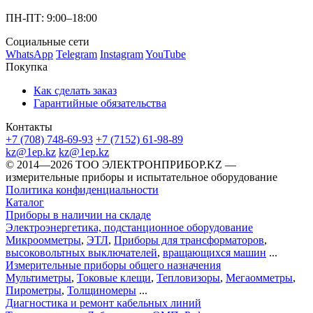
ПН-ПТ: 9:00–18:00
Социальные сети
WhatsApp
Telegram
Instagram
YouTube
Покупка
Как сделать заказ
Гарантийные обязательства
Контакты
+7 (708) 748-69-93
+7 (7152) 61-98-89
kz@1ep.kz
kz@1ep.kz
©️ 2014—2026
ТОО ЭЛЕКТРОНПРИБОР.KZ
—
измерительные приборы и испытательное оборудование
Политика конфиденциальности
Каталог
Приборы в наличии на складе
Электроэнергетика, подстанционное оборудование
Микроомметры
,
ЭТЛ
,
Приборы для трансформаторов
,
высоковольтных выключателей
,
вращающихся машин
...
Измерительные приборы общего назначения
Мультиметры
,
Токовые клещи
,
Тепловизоры
,
Мегаомметры
,
Пирометры
,
Толщиномеры
...
Диагностика и ремонт кабельных линий