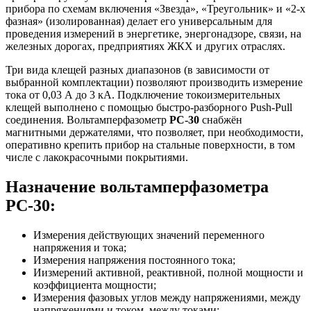
прибора по схемам включения «Звезда», «Треугольник» и «2-х
фазная» (изолированная) делает его универсальным для
проведения измерений в энергетике, энергонадзоре, связи, на
железных дорогах, предприятиях ЖКХ и других отраслях.
Три вида клещей разных диапазонов (в зависимости от
выбранной комплектации) позволяют производить измерение
тока от 0,03 А до 3 кА. Подключение токоизмерительных
клещей выполнено c помощью быстро-разборного Push-Pull
соединения. Вольтамперфазометр
РС-30
снабжён
магнитными держателями, что позволяет, при необходимости,
оперативно крепить прибор на стальные поверхности, в том
числе с лакокрасочными покрытиями.
Назначение вольтамперфазометра
РС-30:
Измерения действующих значений переменного
напряжения и тока;
Измерения напряжения постоянного тока;
Иизмерений активной, реактивной, полной мощности и
коэффициента мощности;
Измерения фазовых углов между напряжениями, между
напряжениями и током, между токами;