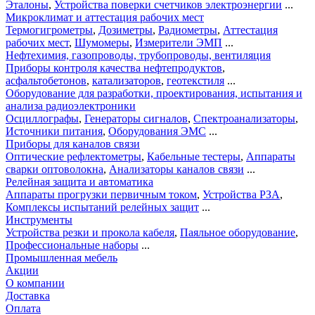
Эталоны
,
Устройства поверки счетчиков электроэнергии
...
Микроклимат и аттестация рабочих мест
Термогигрометры
,
Дозиметры
,
Радиометры
,
Аттестация
рабочих мест
,
Шумомеры
,
Измерители ЭМП
...
Нефтехимия, газопроводы, трубопроводы, вентиляция
Приборы контроля качества нефтепродуктов
,
асфальтобетонов
,
катализаторов
,
геотекстиля
...
Оборудование для разработки, проектирования, испытания и
анализа радиоэлектроники
Осциллографы
,
Генераторы сигналов
,
Спектроанализаторы
,
Источники питания
,
Оборудования ЭМС
...
Приборы для каналов связи
Оптические рефлектометры
,
Кабельные тестеры
,
Аппараты
сварки оптоволокна
,
Анализаторы каналов связи
...
Релейная защита и автоматика
Аппараты прогрузки первичным током
,
Устройства РЗА
,
Комплексы испытаний релейных защит
...
Инструменты
Устройства резки и прокола кабеля
,
Паяльное оборудование
,
Профессиональные наборы
...
Промышленная мебель
Акции
О компании
Доставка
Оплата