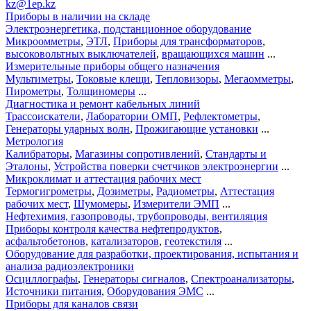
kz@1ep.kz
Приборы в наличии на складе
Электроэнергетика, подстанционное оборудование
Микроомметры
,
ЭТЛ
,
Приборы для трансформаторов
,
высоковольтных выключателей
,
вращающихся машин
...
Измерительные приборы общего назначения
Мультиметры
,
Токовые клещи
,
Тепловизоры
,
Мегаомметры
,
Пирометры
,
Толщиномеры
...
Диагностика и ремонт кабельных линий
Трассоискатели
,
Лаборатории ОМП
,
Рефлектометры
,
Генераторы ударных волн
,
Прожигающие установки
...
Метрология
Калибраторы
,
Магазины сопротивлений
,
Стандарты и
Эталоны
,
Устройства поверки счетчиков электроэнергии
...
Микроклимат и аттестация рабочих мест
Термогигрометры
,
Дозиметры
,
Радиометры
,
Аттестация
рабочих мест
,
Шумомеры
,
Измерители ЭМП
...
Нефтехимия, газопроводы, трубопроводы, вентиляция
Приборы контроля качества нефтепродуктов
,
асфальтобетонов
,
катализаторов
,
геотекстиля
...
Оборудование для разработки, проектирования, испытания и
анализа радиоэлектроники
Осциллографы
,
Генераторы сигналов
,
Спектроанализаторы
,
Источники питания
,
Оборудования ЭМС
...
Приборы для каналов связи