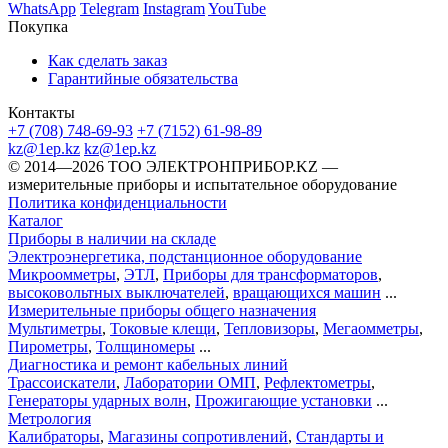
WhatsApp
Telegram
Instagram
YouTube
Покупка
Как сделать заказ
Гарантийные обязательства
Контакты
+7 (708) 748-69-93
+7 (7152) 61-98-89
kz@1ep.kz
kz@1ep.kz
©️ 2014—2026
ТОО ЭЛЕКТРОНПРИБОР.KZ
—
измерительные приборы и испытательное оборудование
Политика конфиденциальности
Каталог
Приборы в наличии на складе
Электроэнергетика, подстанционное оборудование
Микроомметры
,
ЭТЛ
,
Приборы для трансформаторов
,
высоковольтных выключателей
,
вращающихся машин
...
Измерительные приборы общего назначения
Мультиметры
,
Токовые клещи
,
Тепловизоры
,
Мегаомметры
,
Пирометры
,
Толщиномеры
...
Диагностика и ремонт кабельных линий
Трассоискатели
,
Лаборатории ОМП
,
Рефлектометры
,
Генераторы ударных волн
,
Прожигающие установки
...
Метрология
Калибраторы
,
Магазины сопротивлений
,
Стандарты и