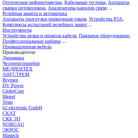
Оптические рефлектометры
,
Кабельные тестеры
,
Аппараты
сварки оптоволокна
,
Анализаторы каналов связи
...
Релейная защита и автоматика
Аппараты прогрузки первичным током
,
Устройства РЗА
,
Комплексы испытаний релейных защит
...
Инструменты
Устройства резки и прокола кабеля
,
Паяльное оборудование
,
Профессиональные наборы
...
Промышленная мебель
Производители
Динамика
Челэнергоприбор
МЕДРЕНТЕХ
АНГСТРЕМ
Brymen
DV Power
GlobeCore
Metrel
Testo
b2 electronic GmbH
СКАТ
СКБ ЭП
NORGAU
ЭКРОС
Mastech