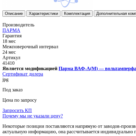
Описание
Характеристики
Комплектация
Дополнительная ком
Производитель
ПAРМА
Гарантия
18 мес
Межповерочный интервал
24 мес
Артикул
41410
Является модификацией
Парма ВАФ-А(М) — вольтамперфа
Сертификат дилера
jpg
Под заказ
Цена по запросу
Запросить КП
Почему мы не указали цену?
Некоторые позиции поставляются напрямую от заводов-производ
актуальную информацию, она рассчитывается индивидуально п