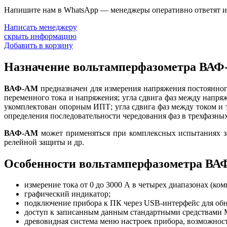
Напишите нам в WhatsApp — менеджеры оперативно ответят и 
Написать менеджеру
скрыть информацию
Добавить в корзину
Назначение вольтамперфазометра ВАФ
ВАФ-АМ
предназначен для измерения напряжения постоянног
переменного тока и напряжения; угла сдвига фаз между напря
укомплектован опорным ИПТ; угла сдвига фаз между током и т
определения последовательности чередования фаз в трехфазных
ВАФ-АМ
может применяться при комплексных испытаниях за
релейной защиты и др.
Особенности вольтамперфазометра ВА
измерение тока от 0 до 3000 А в четырех диапазонах (ко
графический индикатор;
подключение прибора к ПК через USB-интерфейс для обн
доступ к записанным данным стандартными средствами MS
древовидная система меню настроек прибора, возможнос