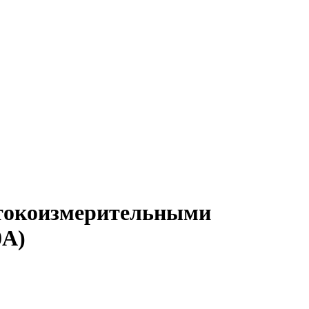
 токоизмерительными
0А)