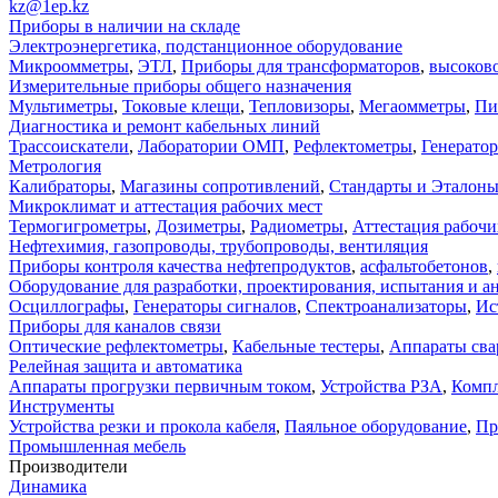
kz@1ep.kz
Приборы в наличии на складе
Электроэнергетика, подстанционное оборудование
Микроомметры
,
ЭТЛ
,
Приборы для трансформаторов
,
высоков
Измерительные приборы общего назначения
Мультиметры
,
Токовые клещи
,
Тепловизоры
,
Мегаомметры
,
Пи
Диагностика и ремонт кабельных линий
Трассоискатели
,
Лаборатории ОМП
,
Рефлектометры
,
Генерато
Метрология
Калибраторы
,
Магазины сопротивлений
,
Стандарты и Эталон
Микроклимат и аттестация рабочих мест
Термогигрометры
,
Дозиметры
,
Радиометры
,
Аттестация рабочи
Нефтехимия, газопроводы, трубопроводы, вентиляция
Приборы контроля качества нефтепродуктов
,
асфальтобетонов
,
Оборудование для разработки, проектирования, испытания и а
Осциллографы
,
Генераторы сигналов
,
Спектроанализаторы
,
Ис
Приборы для каналов связи
Оптические рефлектометры
,
Кабельные тестеры
,
Аппараты сва
Релейная защита и автоматика
Аппараты прогрузки первичным током
,
Устройства РЗА
,
Компл
Инструменты
Устройства резки и прокола кабеля
,
Паяльное оборудование
,
Пр
Промышленная мебель
Производители
Динамика