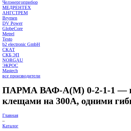
Челэнергоприбор
МЕДРЕНТЕХ
АНГСТРЕМ
Brymen
DV Power
GlobeCore
Metrel
Testo
b2 electronic GmbH
СКАТ
СКБ ЭП
NORGAU
ЭКРОС
Mastech
все производители
ПАРМА ВАФ-А(М) 0-2-1-1 — в
клещами на 300А, одними гиб
Главная
–
Каталог