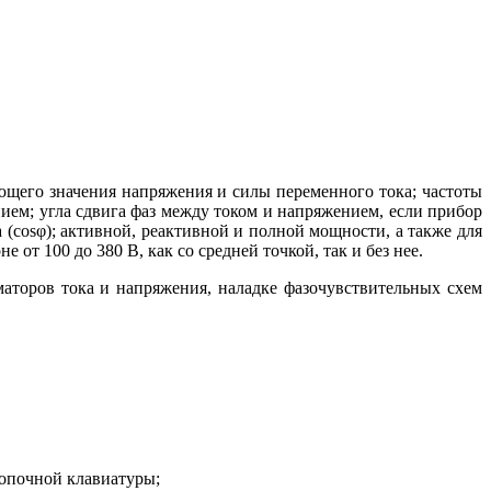
ющего значения напряжения и силы переменного тока; частоты
ием; угла сдвига фаз между током и напряжением, если прибор
(cosφ); активной, реактивной и полной мощности, а также для
т 100 до 380 В, как со средней точкой, так и без нее.
аторов тока и напряжения, наладке фазочувствительных схем
нопочной клавиатуры;