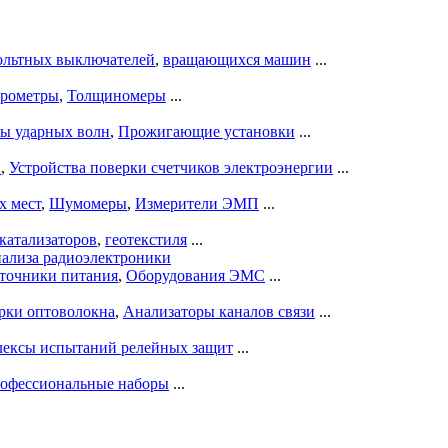
ольтных выключателей
,
вращающихся машин
...
рометры
,
Толщиномеры
...
ры ударных волн
,
Прожигающие установки
...
ы
,
Устройства поверки счетчиков электроэнергии
...
х мест
,
Шумомеры
,
Измерители ЭМП
...
катализаторов
,
геотекстиля
...
нализа радиоэлектроники
точники питания
,
Оборудования ЭМС
...
рки оптоволокна
,
Анализаторы каналов связи
...
ексы испытаний релейных защит
...
офессиональные наборы
...