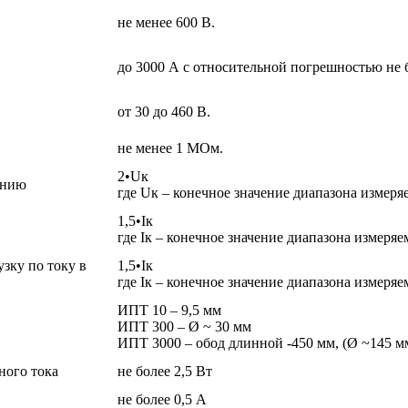
не менее 600 В.
до 3000 А с относительной погрешностью не 
от 30 до 460 В.
не менее 1 МОм.
2•Uк
ению
где Uк – конечное значение диапазона измеря
1,5•Iк
где Iк – конечное значение диапазона измеряе
зку по току в
1,5•Iк
где Iк – конечное значение диапазона измеря
ИПТ 10 – 9,5 мм
ИПТ 300 – Ø ~ 30 мм
ИПТ 3000 – обод длинной -450 мм, (Ø ~145 м
ного тока
не более 2,5 Вт
не более 0,5 А