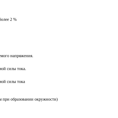
более 2 %
емого напряжения.
мой силы тока.
емой силы тока
м при образовании окружности)