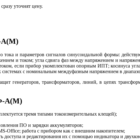
сразу уточнят цену.
-А(М)
о тока и параметров сигналов синусоидальной формы: действу
жением и током; угла сдвига фаз между напряжением и напряжен
оком, если прибор укомплектован опорным ИПТ; косинуса угла 
 системах с номинальным междуфазным напряжением в диапазоне о
щит генераторов, трансформаторов, линий, в цепях трансформ
Ф-А(М)
мплектуется тремя типами токоизмерительных клещей);
овления ПО и зарядки аккумуляторов;
-Office; работа с прибором как с внешним накопителем;
ть доступа и редактирования их с помощью индикатора и двухк