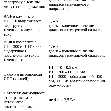
перегрузку в течение 1
диапазона измеряемого
минуты по напряжению
напряжения.
ВАФ в комплекте с
ИПТ 10 выдерживает
1,5•Iк
перегрузку в
где Iк – конечное значение
течение 1 минуты по
диапазона измеряемой силы тока.
току
ВАФ в комплекте с
ИПТ 300 и ИПТ 3000
1,5•Iк
выдерживает
где Iк – конечное значение
перегрузку по току в
диапазона измеряемой силы тока
течение 1 с
ИПТ 10 – 9,5 мм
ИПТ 300 – Ø ~ 30 мм
Окно магнитопровода
ИПТ 3000 – обод длинной -450
ИПТ (клещей).
мм, (Ø ~145 мм при образовании
окружности)
Потребляемая мощность
от встраиваемых
не более 2,5 Вт
источников
постоянного тока