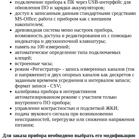
подключение прибора к ПК через USB-интерфейс для
обновления ПО и зарядки аккумуляторов;
доступ к записанным данным стандартными средствами
MS-Office; работа с прибором как с внешним
накопителем;
древовидная система меню настроек прибора,
возможность доступа и редактирования их с помощью
индикатора и двухкнопочной клавиатуры;
память на 100 измерений;
автоматическое определение типа подключаемых
клещей;
встроенные часы;
режим «Регистратор» - запись измеренных каналов (ток
и напряжение) и двух опорных каналов как дискретов с
заданным временем усреднения и интервалом записи;
формат записи - CSV;
калибровка прибора в интерактивном
автоматизированном режиме с участием только
внутреннего ПО прибора;
управление контрастностью и подсветкой ЖКИ;
подача звукового сигнала при возникновении
неисправностей, перегрузке или снижении напряжения
питания;
Для заказа прибора необходимо выбрать его модификацию