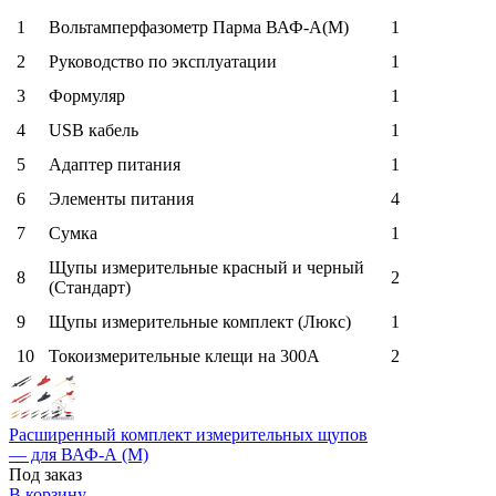
1
Вольтамперфазометр Парма ВАФ-А(М)
1
2
Руководство по эксплуатации
1
3
Формуляр
1
4
USB кабель
1
5
Адаптер питания
1
6
Элементы питания
4
7
Сумка
1
Щупы измерительные красный и черный
8
2
(Стандарт)
9
Щупы измерительные комплект (Люкс)
1
10
Токоизмерительные клещи на 300А
2
Расширенный комплект измерительных щупов
— для ВАФ-А (М)
Под заказ
В корзину