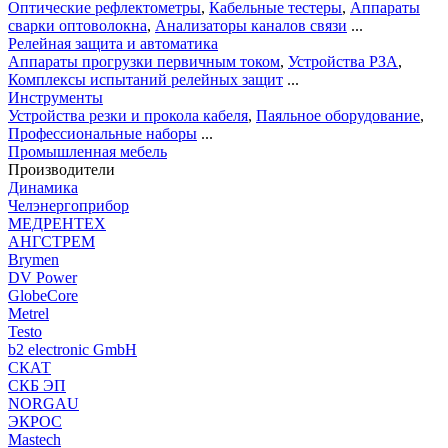
Оптические рефлектометры
,
Кабельные тестеры
,
Аппараты
сварки оптоволокна
,
Анализаторы каналов связи
...
Релейная защита и автоматика
Аппараты прогрузки первичным током
,
Устройства РЗА
,
Комплексы испытаний релейных защит
...
Инструменты
Устройства резки и прокола кабеля
,
Паяльное оборудование
,
Профессиональные наборы
...
Промышленная мебель
Производители
Динамика
Челэнергоприбор
МЕДРЕНТЕХ
АНГСТРЕМ
Brymen
DV Power
GlobeCore
Metrel
Testo
b2 electronic GmbH
СКАТ
СКБ ЭП
NORGAU
ЭКРОС
Mastech