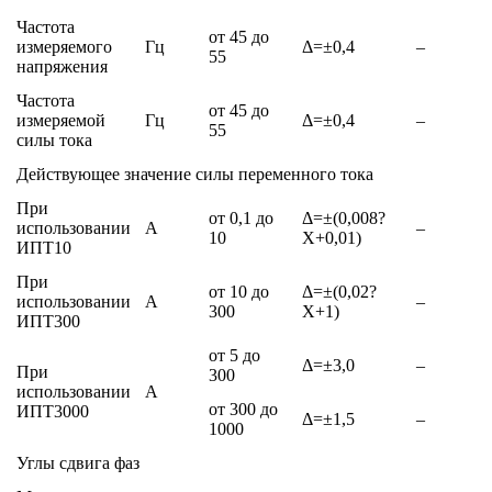
Частота
от 45 до
измеряемого
Гц
Δ=±0,4
–
55
напряжения
Частота
от 45 до
измеряемой
Гц
Δ=±0,4
–
55
силы тока
Действующее значение силы переменного тока
При
от 0,1 до
Δ=±(0,008?
использовании
А
–
10
Х+0,01)
ИПТ10
При
от 10 до
Δ=±(0,02?
использовании
А
–
300
Х+1)
ИПТ300
от 5 до
Δ=±3,0
–
При
300
использовании
А
от 300 до
ИПТ3000
Δ=±1,5
–
1000
Углы сдвига фаз