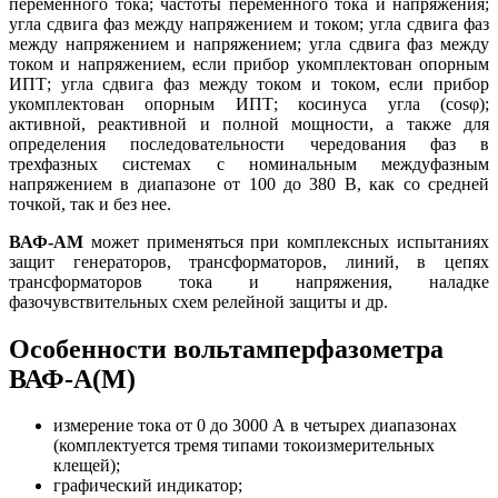
переменного тока; частоты переменного тока и напряжения;
угла сдвига фаз между напряжением и током; угла сдвига фаз
между напряжением и напряжением; угла сдвига фаз между
током и напряжением, если прибор укомплектован опорным
ИПТ; угла сдвига фаз между током и током, если прибор
укомплектован опорным ИПТ; косинуса угла (cosφ);
активной, реактивной и полной мощности, а также для
определения последовательности чередования фаз в
трехфазных системах с номинальным междуфазным
напряжением в диапазоне от 100 до 380 В, как со средней
точкой, так и без нее.
ВАФ-АМ
может применяться при комплексных испытаниях
защит генераторов, трансформаторов, линий, в цепях
трансформаторов тока и напряжения, наладке
фазочувствительных схем релейной защиты и др.
Особенности вольтамперфазометра
ВАФ-А(М)
измерение тока от 0 до 3000 А в четырех диапазонах
(комплектуется тремя типами токоизмерительных
клещей);
графический индикатор;