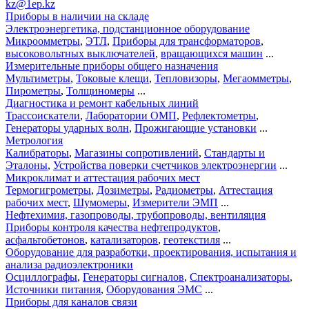
kz@1ep.kz
Приборы в наличии на складе
Электроэнергетика, подстанционное оборудование
Микроомметры
,
ЭТЛ
,
Приборы для трансформаторов
,
высоковольтных выключателей
,
вращающихся машин
...
Измерительные приборы общего назначения
Мультиметры
,
Токовые клещи
,
Тепловизоры
,
Мегаомметры
,
Пирометры
,
Толщиномеры
...
Диагностика и ремонт кабельных линий
Трассоискатели
,
Лаборатории ОМП
,
Рефлектометры
,
Генераторы ударных волн
,
Прожигающие установки
...
Метрология
Калибраторы
,
Магазины сопротивлений
,
Стандарты и
Эталоны
,
Устройства поверки счетчиков электроэнергии
...
Микроклимат и аттестация рабочих мест
Термогигрометры
,
Дозиметры
,
Радиометры
,
Аттестация
рабочих мест
,
Шумомеры
,
Измерители ЭМП
...
Нефтехимия, газопроводы, трубопроводы, вентиляция
Приборы контроля качества нефтепродуктов
,
асфальтобетонов
,
катализаторов
,
геотекстиля
...
Оборудование для разработки, проектирования, испытания и
анализа радиоэлектроники
Осциллографы
,
Генераторы сигналов
,
Спектроанализаторы
,
Источники питания
,
Оборудования ЭМС
...
Приборы для каналов связи