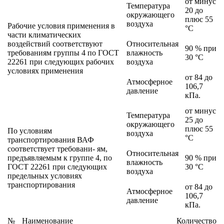
от минус
Температура
20 до
окружающего
плюс 55
воздуха
Рабочие условия применения в
°С
части климатических
воздействий соответствуют
Относительная
90 % при
требованиям группы 4 по ГОСТ
влажность
30 °С
22261 при следующих рабочих
воздуха
условиях применения
от 84 до
Атмосферное
106,7
давление
кПа.
от минус
Температура
25 до
окружающего
плюс 55
По условиям
воздуха
°С
транспортирования ВАФ
соответствует требовани- ям,
Относительная
предъявляемым к группе 4, по
90 % при
влажность
ГОСТ 22261 при следующих
30 °С
воздуха
предельных условиях
транспортирования
от 84 до
Атмосферное
106,7
давление
кПа.
№
Наименование
Количество