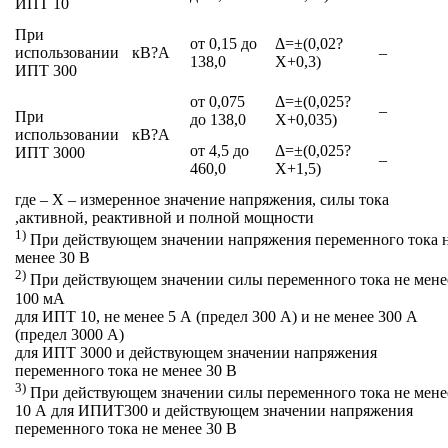
ИПТ 10
При
от 0,15 до
Δ=±(0,02?
использовании
кВ?А
–
138,0
Х+0,3)
ИПТ 300
от 0,075
Δ=±(0,025?
–
При
до 138,0
Х+0,035)
использовании
кВ?А
от 4,5 до
Δ=±(0,025?
ИПТ 3000
–
460,0
Х+1,5)
где – Х – измеренное значение напряжения, силы тока
,активной, реактивной и полной мощности
1)
При действующем значении напряжения переменного тока 
менее 30 В
2)
При действующем значении силы переменного тока не мене
100 мА
для ИПТ 10, не менее 5 А (предел 300 А) и не менее 300 А
(предел 3000 А)
для ИПТ 3000 и действующем значении напряжения
переменного тока не менее 30 В
3)
При действующем значении силы переменного тока не мене
10 А для ИПИТ300 и действующем значении напряжения
переменного тока не менее 30 В