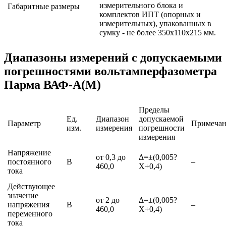
измерительного блока и
Габаритные размеры
комплектов ИПТ (опорных и
измерительных), упакованных в
сумку - не более 350х110х215 мм.
Диапазоны измерений с допускаемыми
погрешностями вольтамперфазометра
Парма ВАФ-А(М)
Пределы
Ед.
Диапазон
допускаемой
Параметр
Примечан
изм.
измерения
погрешности
измерения
Напряжение
от 0,3 до
Δ=±(0,005?
постоянного
В
–
460,0
Х+0,4)
тока
Действующее
значение
от 2 до
Δ=±(0,005?
напряжения
В
–
460,0
Х+0,4)
переменного
тока