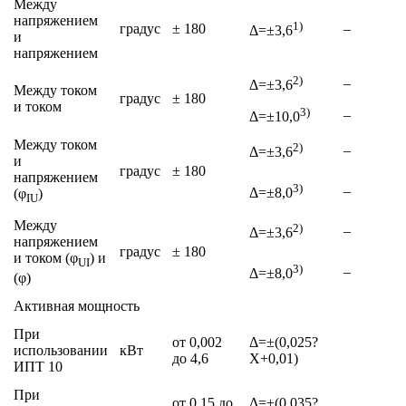
Между
напряжением
1)
градус
± 180
–
Δ=±3,6
и
напряжением
2)
–
Δ=±3,6
Между током
градус
± 180
и током
3)
–
Δ=±10,0
Между током
2)
–
Δ=±3,6
и
градус
± 180
напряжением
3)
–
Δ=±8,0
(φ
)
IU
Между
2)
–
Δ=±3,6
напряжением
градус
± 180
и током (φ
) и
UI
3)
–
Δ=±8,0
(φ)
Активная мощность
При
от 0,002
Δ=±(0,025?
использовании
кВт
до 4,6
Х+0,01)
ИПТ 10
При
от 0,15 до
Δ=±(0,035?