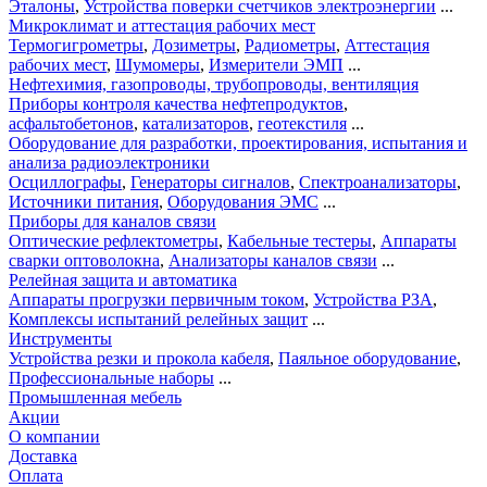
Эталоны
,
Устройства поверки счетчиков электроэнергии
...
Микроклимат и аттестация рабочих мест
Термогигрометры
,
Дозиметры
,
Радиометры
,
Аттестация
рабочих мест
,
Шумомеры
,
Измерители ЭМП
...
Нефтехимия, газопроводы, трубопроводы, вентиляция
Приборы контроля качества нефтепродуктов
,
асфальтобетонов
,
катализаторов
,
геотекстиля
...
Оборудование для разработки, проектирования, испытания и
анализа радиоэлектроники
Осциллографы
,
Генераторы сигналов
,
Спектроанализаторы
,
Источники питания
,
Оборудования ЭМС
...
Приборы для каналов связи
Оптические рефлектометры
,
Кабельные тестеры
,
Аппараты
сварки оптоволокна
,
Анализаторы каналов связи
...
Релейная защита и автоматика
Аппараты прогрузки первичным током
,
Устройства РЗА
,
Комплексы испытаний релейных защит
...
Инструменты
Устройства резки и прокола кабеля
,
Паяльное оборудование
,
Профессиональные наборы
...
Промышленная мебель
Акции
О компании
Доставка
Оплата