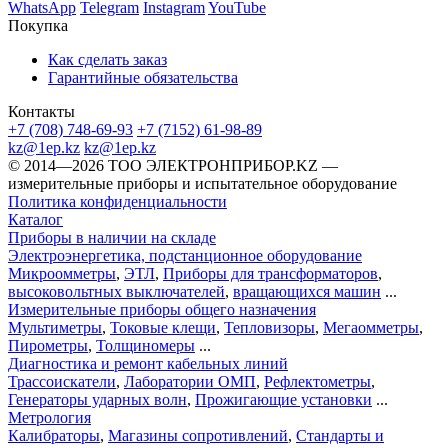
WhatsApp
Telegram
Instagram
YouTube
Покупка
Как сделать заказ
Гарантийные обязательства
Контакты
+7 (708) 748-69-93
+7 (7152) 61-98-89
kz@1ep.kz
kz@1ep.kz
©️ 2014—2026
ТОО ЭЛЕКТРОНПРИБОР.KZ
—
измерительные приборы и испытательное оборудование
Политика конфиденциальности
Каталог
Приборы в наличии на складе
Электроэнергетика, подстанционное оборудование
Микроомметры
,
ЭТЛ
,
Приборы для трансформаторов
,
высоковольтных выключателей
,
вращающихся машин
...
Измерительные приборы общего назначения
Мультиметры
,
Токовые клещи
,
Тепловизоры
,
Мегаомметры
,
Пирометры
,
Толщиномеры
...
Диагностика и ремонт кабельных линий
Трассоискатели
,
Лаборатории ОМП
,
Рефлектометры
,
Генераторы ударных волн
,
Прожигающие установки
...
Метрология
Калибраторы
,
Магазины сопротивлений
,
Стандарты и