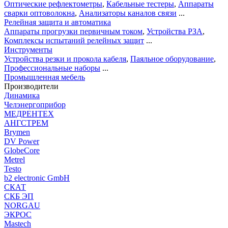
Оптические рефлектометры
,
Кабельные тестеры
,
Аппараты
сварки оптоволокна
,
Анализаторы каналов связи
...
Релейная защита и автоматика
Аппараты прогрузки первичным током
,
Устройства РЗА
,
Комплексы испытаний релейных защит
...
Инструменты
Устройства резки и прокола кабеля
,
Паяльное оборудование
,
Профессиональные наборы
...
Промышленная мебель
Производители
Динамика
Челэнергоприбор
МЕДРЕНТЕХ
АНГСТРЕМ
Brymen
DV Power
GlobeCore
Metrel
Testo
b2 electronic GmbH
СКАТ
СКБ ЭП
NORGAU
ЭКРОС
Mastech