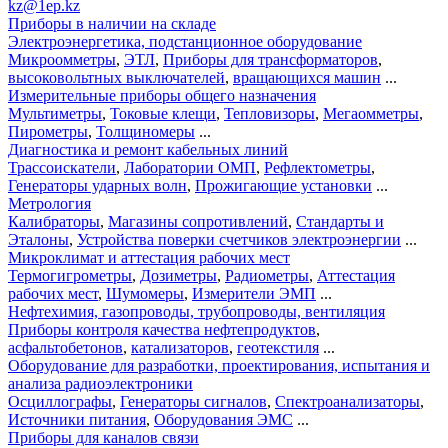
kz@1ep.kz
Приборы в наличии на складе
Электроэнергетика, подстанционное оборудование
Микроомметры
,
ЭТЛ
,
Приборы для трансформаторов
,
высоковольтных выключателей
,
вращающихся машин
...
Измерительные приборы общего назначения
Мультиметры
,
Токовые клещи
,
Тепловизоры
,
Мегаомметры
,
Пирометры
,
Толщиномеры
...
Диагностика и ремонт кабельных линий
Трассоискатели
,
Лаборатории ОМП
,
Рефлектометры
,
Генераторы ударных волн
,
Прожигающие установки
...
Метрология
Калибраторы
,
Магазины сопротивлений
,
Стандарты и
Эталоны
,
Устройства поверки счетчиков электроэнергии
...
Микроклимат и аттестация рабочих мест
Термогигрометры
,
Дозиметры
,
Радиометры
,
Аттестация
рабочих мест
,
Шумомеры
,
Измерители ЭМП
...
Нефтехимия, газопроводы, трубопроводы, вентиляция
Приборы контроля качества нефтепродуктов
,
асфальтобетонов
,
катализаторов
,
геотекстиля
...
Оборудование для разработки, проектирования, испытания и
анализа радиоэлектроники
Осциллографы
,
Генераторы сигналов
,
Спектроанализаторы
,
Источники питания
,
Оборудования ЭМС
...
Приборы для каналов связи