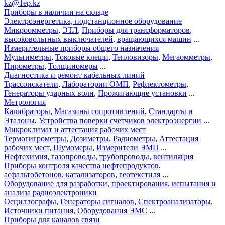
kz@1ep.kz
Приборы в наличии на складе
Электроэнергетика, подстанционное оборудование
Микроомметры
,
ЭТЛ
,
Приборы для трансформаторов
,
высоковольтных выключателей
,
вращающихся машин
...
Измерительные приборы общего назначения
Мультиметры
,
Токовые клещи
,
Тепловизоры
,
Мегаомметры
,
Пирометры
,
Толщиномеры
...
Диагностика и ремонт кабельных линий
Трассоискатели
,
Лаборатории ОМП
,
Рефлектометры
,
Генераторы ударных волн
,
Прожигающие установки
...
Метрология
Калибраторы
,
Магазины сопротивлений
,
Стандарты и
Эталоны
,
Устройства поверки счетчиков электроэнергии
...
Микроклимат и аттестация рабочих мест
Термогигрометры
,
Дозиметры
,
Радиометры
,
Аттестация
рабочих мест
,
Шумомеры
,
Измерители ЭМП
...
Нефтехимия, газопроводы, трубопроводы, вентиляция
Приборы контроля качества нефтепродуктов
,
асфальтобетонов
,
катализаторов
,
геотекстиля
...
Оборудование для разработки, проектирования, испытания и
анализа радиоэлектроники
Осциллографы
,
Генераторы сигналов
,
Спектроанализаторы
,
Источники питания
,
Оборудования ЭМС
...
Приборы для каналов связи