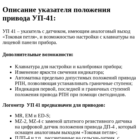
Описание указателя положения
привода УП-41:
УП 41 – указатель с датчиком, имеющим аналоговый выход
«Токовая петля», и возможностью настройки с клавиатуры на
лицевой панели прибора.
Дополнительные возможности:
Клавиатура для настройки и калибровки прибора;
Изменение яркости свечения индикатора;
Автоматика предельно допустимых положений привода
РПН, позволяющая устанавливать граничные ступени;
Индикация первой, последней и граничных ступеней
положения привода РПН при помощи светодиодов.
Логометр УП 41 предназначен для приводов:
MR, EM и ED-S;
MZ-2, MZ-4 с заменой штатного резистивного датчика
на цифровой датчик положения привода ДП-4 , который
оснащен аналоговым выходом «Токовая петля»;
ПДП-4 и т.п., рассчитанные на сельсин-датчик, с