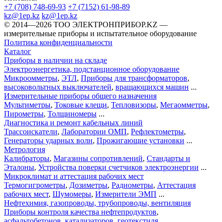
+7 (708) 748-69-93
+7 (7152) 61-98-89
kz@1ep.kz
kz@1ep.kz
©️ 2014—2026
ТОО ЭЛЕКТРОНПРИБОР.KZ
—
измерительные приборы и испытательное оборудование
Политика конфиденциальности
Каталог
Приборы в наличии на складе
Электроэнергетика, подстанционное оборудование
Микроомметры
,
ЭТЛ
,
Приборы для трансформаторов
,
высоковольтных выключателей
,
вращающихся машин
...
Измерительные приборы общего назначения
Мультиметры
,
Токовые клещи
,
Тепловизоры
,
Мегаомметры
,
Пирометры
,
Толщиномеры
...
Диагностика и ремонт кабельных линий
Трассоискатели
,
Лаборатории ОМП
,
Рефлектометры
,
Генераторы ударных волн
,
Прожигающие установки
...
Метрология
Калибраторы
,
Магазины сопротивлений
,
Стандарты и
Эталоны
,
Устройства поверки счетчиков электроэнергии
...
Микроклимат и аттестация рабочих мест
Термогигрометры
,
Дозиметры
,
Радиометры
,
Аттестация
рабочих мест
,
Шумомеры
,
Измерители ЭМП
...
Нефтехимия, газопроводы, трубопроводы, вентиляция
Приборы контроля качества нефтепродуктов
,
асфальтобетонов
,
катализаторов
,
геотекстиля
...