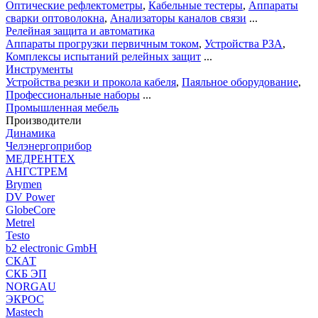
Оптические рефлектометры
,
Кабельные тестеры
,
Аппараты
сварки оптоволокна
,
Анализаторы каналов связи
...
Релейная защита и автоматика
Аппараты прогрузки первичным током
,
Устройства РЗА
,
Комплексы испытаний релейных защит
...
Инструменты
Устройства резки и прокола кабеля
,
Паяльное оборудование
,
Профессиональные наборы
...
Промышленная мебель
Производители
Динамика
Челэнергоприбор
МЕДРЕНТЕХ
АНГСТРЕМ
Brymen
DV Power
GlobeCore
Metrel
Testo
b2 electronic GmbH
СКАТ
СКБ ЭП
NORGAU
ЭКРОС
Mastech