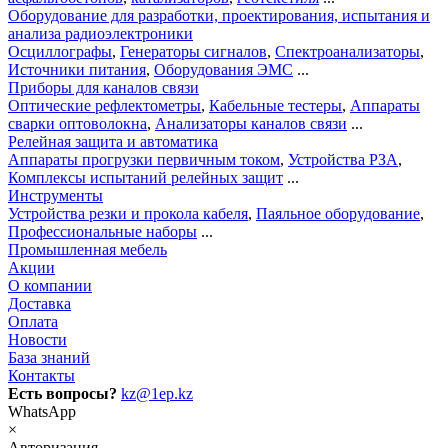
Оборудование для разработки, проектирования, испытания и
анализа радиоэлектроники
Осциллографы
,
Генераторы сигналов
,
Спектроанализаторы
,
Источники питания
,
Оборудования ЭМС
...
Приборы для каналов связи
Оптические рефлектометры
,
Кабельные тестеры
,
Аппараты
сварки оптоволокна
,
Анализаторы каналов связи
...
Релейная защита и автоматика
Аппараты прогрузки первичным током
,
Устройства РЗА
,
Комплексы испытаний релейных защит
...
Инструменты
Устройства резки и прокола кабеля
,
Паяльное оборудование
,
Профессиональные наборы
...
Промышленная мебель
Акции
О компании
Доставка
Оплата
Новости
База знаний
Контакты
Есть вопросы?
kz@1ep.kz
WhatsApp
×
Авторизация