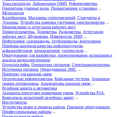
Трассоискатели
,
Лаборатории ОМП
,
Рефлектометры
,
Генераторы ударных волн
,
Прожигающие установки
...
Метрология
Калибраторы
,
Магазины сопротивлений
,
Стандарты и
Эталоны
,
Устройства поверки счетчиков электроэнергии
...
Микроклимат и аттестация рабочих мест
Термогигрометры
,
Дозиметры
,
Радиометры
,
Аттестация
рабочих мест
,
Шумомеры
,
Измерители ЭМП
...
Нефтехимия, газопроводы, трубопроводы, вентиляция
Приборы контроля качества нефтепродуктов
,
асфальтобетонов
,
катализаторов
,
геотекстиля
...
Оборудование для разработки, проектирования, испытания и
анализа радиоэлектроники
Осциллографы
,
Генераторы сигналов
,
Спектроанализаторы
,
Источники питания
,
Оборудования ЭМС
...
Приборы для каналов связи
Оптические рефлектометры
,
Кабельные тестеры
,
Аппараты
сварки оптоволокна
,
Анализаторы каналов связи
...
Релейная защита и автоматика
Аппараты прогрузки первичным током
,
Устройства РЗА
,
Комплексы испытаний релейных защит
...
Инструменты
Устройства резки и прокола кабеля
,
Паяльное оборудование
,
Профессиональные наборы
...
Промышленная мебель