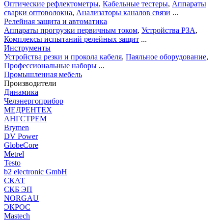
Оптические рефлектометры
,
Кабельные тестеры
,
Аппараты
сварки оптоволокна
,
Анализаторы каналов связи
...
Релейная защита и автоматика
Аппараты прогрузки первичным током
,
Устройства РЗА
,
Комплексы испытаний релейных защит
...
Инструменты
Устройства резки и прокола кабеля
,
Паяльное оборудование
,
Профессиональные наборы
...
Промышленная мебель
Производители
Динамика
Челэнергоприбор
МЕДРЕНТЕХ
АНГСТРЕМ
Brymen
DV Power
GlobeCore
Metrel
Testo
b2 electronic GmbH
СКАТ
СКБ ЭП
NORGAU
ЭКРОС
Mastech