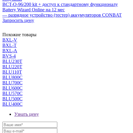
BCT-O-96/200 kit + доступ к стандартному функционалу
Battery Wizard Online на 12 мес
— разрядное устройство (тестер) аккумуляторов CONBAT
Запросить цену
Похожие товары
BXL-V
BXL-T
BXL-A
BVS-4
BLU230T
BLU220T
BLU110T
BLU800C
BLU700C
BLU600C
BLU570C
BLU500C
BLU400C
Узнать цену