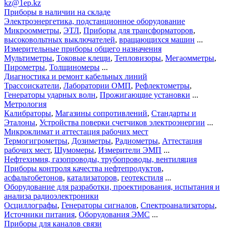
kz@1ep.kz
Приборы в наличии на складе
Электроэнергетика, подстанционное оборудование
Микроомметры
,
ЭТЛ
,
Приборы для трансформаторов
,
высоковольтных выключателей
,
вращающихся машин
...
Измерительные приборы общего назначения
Мультиметры
,
Токовые клещи
,
Тепловизоры
,
Мегаомметры
,
Пирометры
,
Толщиномеры
...
Диагностика и ремонт кабельных линий
Трассоискатели
,
Лаборатории ОМП
,
Рефлектометры
,
Генераторы ударных волн
,
Прожигающие установки
...
Метрология
Калибраторы
,
Магазины сопротивлений
,
Стандарты и
Эталоны
,
Устройства поверки счетчиков электроэнергии
...
Микроклимат и аттестация рабочих мест
Термогигрометры
,
Дозиметры
,
Радиометры
,
Аттестация
рабочих мест
,
Шумомеры
,
Измерители ЭМП
...
Нефтехимия, газопроводы, трубопроводы, вентиляция
Приборы контроля качества нефтепродуктов
,
асфальтобетонов
,
катализаторов
,
геотекстиля
...
Оборудование для разработки, проектирования, испытания и
анализа радиоэлектроники
Осциллографы
,
Генераторы сигналов
,
Спектроанализаторы
,
Источники питания
,
Оборудования ЭМС
...
Приборы для каналов связи