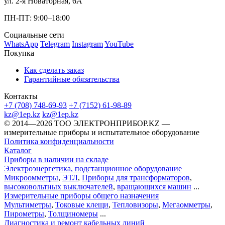
ул. 2-я Новаторная, 6А
ПН-ПТ: 9:00–18:00
Социальные сети
WhatsApp
Telegram
Instagram
YouTube
Покупка
Как сделать заказ
Гарантийные обязательства
Контакты
+7 (708) 748-69-93
+7 (7152) 61-98-89
kz@1ep.kz
kz@1ep.kz
©️ 2014—2026
ТОО ЭЛЕКТРОНПРИБОР.KZ
—
измерительные приборы и испытательное оборудование
Политика конфиденциальности
Каталог
Приборы в наличии на складе
Электроэнергетика, подстанционное оборудование
Микроомметры
,
ЭТЛ
,
Приборы для трансформаторов
,
высоковольтных выключателей
,
вращающихся машин
...
Измерительные приборы общего назначения
Мультиметры
,
Токовые клещи
,
Тепловизоры
,
Мегаомметры
,
Пирометры
,
Толщиномеры
...
Диагностика и ремонт кабельных линий