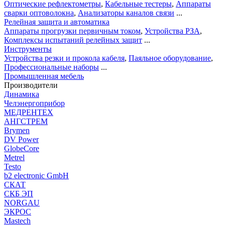
Оптические рефлектометры
,
Кабельные тестеры
,
Аппараты
сварки оптоволокна
,
Анализаторы каналов связи
...
Релейная защита и автоматика
Аппараты прогрузки первичным током
,
Устройства РЗА
,
Комплексы испытаний релейных защит
...
Инструменты
Устройства резки и прокола кабеля
,
Паяльное оборудование
,
Профессиональные наборы
...
Промышленная мебель
Производители
Динамика
Челэнергоприбор
МЕДРЕНТЕХ
АНГСТРЕМ
Brymen
DV Power
GlobeCore
Metrel
Testo
b2 electronic GmbH
СКАТ
СКБ ЭП
NORGAU
ЭКРОС
Mastech