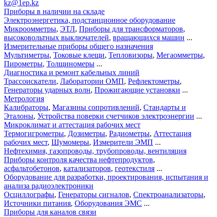
kz@1ep.kz
Приборы в наличии на складе
Электроэнергетика, подстанционное оборудование
Микроомметры
,
ЭТЛ
,
Приборы для трансформаторов
,
высоковольтных выключателей
,
вращающихся машин
...
Измерительные приборы общего назначения
Мультиметры
,
Токовые клещи
,
Тепловизоры
,
Мегаомметры
,
Пирометры
,
Толщиномеры
...
Диагностика и ремонт кабельных линий
Трассоискатели
,
Лаборатории ОМП
,
Рефлектометры
,
Генераторы ударных волн
,
Прожигающие установки
...
Метрология
Калибраторы
,
Магазины сопротивлений
,
Стандарты и
Эталоны
,
Устройства поверки счетчиков электроэнергии
...
Микроклимат и аттестация рабочих мест
Термогигрометры
,
Дозиметры
,
Радиометры
,
Аттестация
рабочих мест
,
Шумомеры
,
Измерители ЭМП
...
Нефтехимия, газопроводы, трубопроводы, вентиляция
Приборы контроля качества нефтепродуктов
,
асфальтобетонов
,
катализаторов
,
геотекстиля
...
Оборудование для разработки, проектирования, испытания и
анализа радиоэлектроники
Осциллографы
,
Генераторы сигналов
,
Спектроанализаторы
,
Источники питания
,
Оборудования ЭМС
...
Приборы для каналов связи