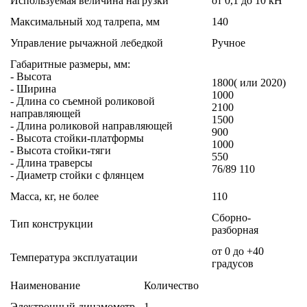
Используемая величина нагрузки
от 0,1 до 10 кН
Максимальный ход талрепа, мм
140
Управление рычажной лебедкой
Ручное
Габаритные размеры, мм:
- Высота
1800( или 2020)
- Ширина
1000
- Длина со съемной роликовой
2100
направляющей
1500
- Длина роликовой направляющей
900
- Высота стойки-платформы
1000
- Высота стойки-тяги
550
- Длина траверсы
76/89 110
- Диаметр стойки с флянцем
Масса, кг, не более
110
Cборно-
Тип конструкции
разборная
от 0 до +40
Температура эксплуатации
градусов
Наименование
Количество
Электронный динамометр
1