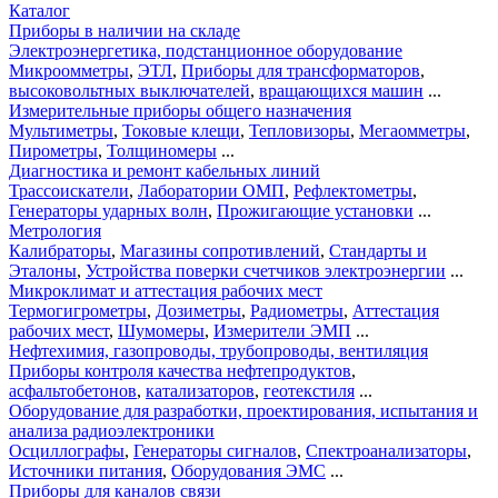
Каталог
Приборы в наличии на складе
Электроэнергетика, подстанционное оборудование
Микроомметры
,
ЭТЛ
,
Приборы для трансформаторов
,
высоковольтных выключателей
,
вращающихся машин
...
Измерительные приборы общего назначения
Мультиметры
,
Токовые клещи
,
Тепловизоры
,
Мегаомметры
,
Пирометры
,
Толщиномеры
...
Диагностика и ремонт кабельных линий
Трассоискатели
,
Лаборатории ОМП
,
Рефлектометры
,
Генераторы ударных волн
,
Прожигающие установки
...
Метрология
Калибраторы
,
Магазины сопротивлений
,
Стандарты и
Эталоны
,
Устройства поверки счетчиков электроэнергии
...
Микроклимат и аттестация рабочих мест
Термогигрометры
,
Дозиметры
,
Радиометры
,
Аттестация
рабочих мест
,
Шумомеры
,
Измерители ЭМП
...
Нефтехимия, газопроводы, трубопроводы, вентиляция
Приборы контроля качества нефтепродуктов
,
асфальтобетонов
,
катализаторов
,
геотекстиля
...
Оборудование для разработки, проектирования, испытания и
анализа радиоэлектроники
Осциллографы
,
Генераторы сигналов
,
Спектроанализаторы
,
Источники питания
,
Оборудования ЭМС
...
Приборы для каналов связи