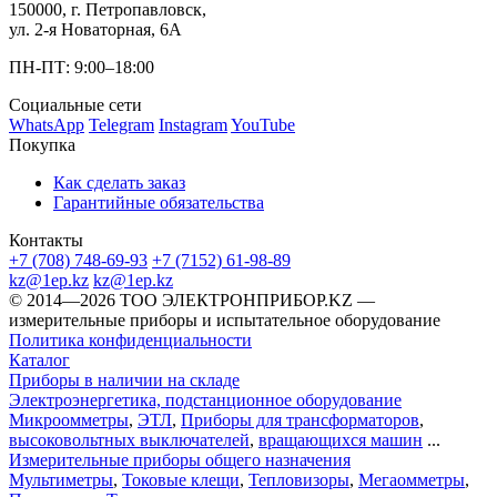
150000, г. Петропавловск,
ул. 2-я Новаторная, 6А
ПН-ПТ: 9:00–18:00
Социальные сети
WhatsApp
Telegram
Instagram
YouTube
Покупка
Как сделать заказ
Гарантийные обязательства
Контакты
+7 (708) 748-69-93
+7 (7152) 61-98-89
kz@1ep.kz
kz@1ep.kz
©️ 2014—2026
ТОО ЭЛЕКТРОНПРИБОР.KZ
—
измерительные приборы и испытательное оборудование
Политика конфиденциальности
Каталог
Приборы в наличии на складе
Электроэнергетика, подстанционное оборудование
Микроомметры
,
ЭТЛ
,
Приборы для трансформаторов
,
высоковольтных выключателей
,
вращающихся машин
...
Измерительные приборы общего назначения
Мультиметры
,
Токовые клещи
,
Тепловизоры
,
Мегаомметры
,