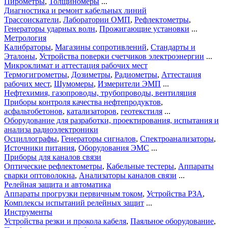
Пирометры
,
Толщиномеры
...
Диагностика и ремонт кабельных линий
Трассоискатели
,
Лаборатории ОМП
,
Рефлектометры
,
Генераторы ударных волн
,
Прожигающие установки
...
Метрология
Калибраторы
,
Магазины сопротивлений
,
Стандарты и
Эталоны
,
Устройства поверки счетчиков электроэнергии
...
Микроклимат и аттестация рабочих мест
Термогигрометры
,
Дозиметры
,
Радиометры
,
Аттестация
рабочих мест
,
Шумомеры
,
Измерители ЭМП
...
Нефтехимия, газопроводы, трубопроводы, вентиляция
Приборы контроля качества нефтепродуктов
,
асфальтобетонов
,
катализаторов
,
геотекстиля
...
Оборудование для разработки, проектирования, испытания и
анализа радиоэлектроники
Осциллографы
,
Генераторы сигналов
,
Спектроанализаторы
,
Источники питания
,
Оборудования ЭМС
...
Приборы для каналов связи
Оптические рефлектометры
,
Кабельные тестеры
,
Аппараты
сварки оптоволокна
,
Анализаторы каналов связи
...
Релейная защита и автоматика
Аппараты прогрузки первичным током
,
Устройства РЗА
,
Комплексы испытаний релейных защит
...
Инструменты
Устройства резки и прокола кабеля
,
Паяльное оборудование
,