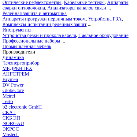
Оптические рефлектометры
,
Кабельные тестеры
,
Аппараты
сварки оптоволокна
,
Анализаторы каналов связи
...
Релейная защита и автоматика
Аппараты прогрузки первичным током
,
Устройства РЗА
,
Комплексы испытаний релейных защит
...
Инструменты
Устройства резки и прокола кабеля
,
Паяльное оборудование
,
Профессиональные наборы
...
Промышленная мебель
Производители
Динамика
Челэнергоприбор
МЕДРЕНТЕХ
АНГСТРЕМ
Brymen
DV Power
GlobeCore
Metrel
Testo
b2 electronic GmbH
СКАТ
СКБ ЭП
NORGAU
ЭКРОС
Mastech