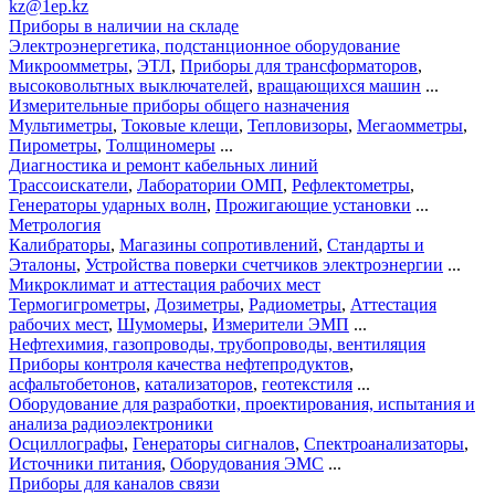
kz@1ep.kz
Приборы в наличии на складе
Электроэнергетика, подстанционное оборудование
Микроомметры
,
ЭТЛ
,
Приборы для трансформаторов
,
высоковольтных выключателей
,
вращающихся машин
...
Измерительные приборы общего назначения
Мультиметры
,
Токовые клещи
,
Тепловизоры
,
Мегаомметры
,
Пирометры
,
Толщиномеры
...
Диагностика и ремонт кабельных линий
Трассоискатели
,
Лаборатории ОМП
,
Рефлектометры
,
Генераторы ударных волн
,
Прожигающие установки
...
Метрология
Калибраторы
,
Магазины сопротивлений
,
Стандарты и
Эталоны
,
Устройства поверки счетчиков электроэнергии
...
Микроклимат и аттестация рабочих мест
Термогигрометры
,
Дозиметры
,
Радиометры
,
Аттестация
рабочих мест
,
Шумомеры
,
Измерители ЭМП
...
Нефтехимия, газопроводы, трубопроводы, вентиляция
Приборы контроля качества нефтепродуктов
,
асфальтобетонов
,
катализаторов
,
геотекстиля
...
Оборудование для разработки, проектирования, испытания и
анализа радиоэлектроники
Осциллографы
,
Генераторы сигналов
,
Спектроанализаторы
,
Источники питания
,
Оборудования ЭМС
...
Приборы для каналов связи