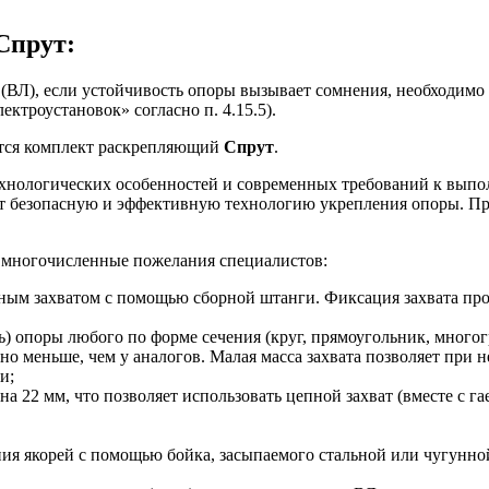
Спрут:
(ВЛ), если устойчивость опоры вызывает сомнения, необходимо
ктроустановок» согласно п. 4.15.5).
ется комплект раскрепляющий
Спрут
.
ехнологических особенностей и современных требований к выпол
ет безопасную и эффективную технологию укрепления опоры. П
многочисленные пожелания специалистов:
ным захватом с помощью сборной штанги. Фиксация захвата прои
) опоры любого по форме сечения (круг, прямоугольник, многогр
льно меньше, чем у аналогов. Малая масса захвата позволяет при
и;
а 22 мм, что позволяет использовать цепной захват (вместе с г
ия якорей с помощью бойка, засыпаемого стальной или чугунной