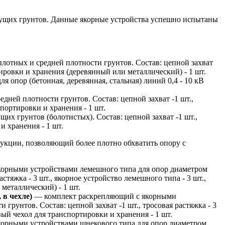
есущих грунтов. Данные якорные устройства успешно испытаны
лотных и средней плотности грунтов. Состав: цепной захват
ортировки и хранения (деревянный или металлический) - 1 шт.
 опор (бетонная, деревянная, стальная) линий 0,4 - 10 кВ
ней плотности грунтов. Состав: цепной захват -1 шт.,
спортировки и хранения - 1 шт.
х грунтов (болотистых). Состав: цепной захват -1 шт.,
и хранения - 1 шт.
трукции, позволяющий более плотно обхватить опору с
орными устройствами лемешного типа для опор диаметром
стяжка - 3 шт., якорное устройство лемешного типа - 3 шт.,
 металлический) - 1 шт.
 в чехле)
— комплект раскрепляющий с якорными
грунтов. Состав: цепной захват -1 шт., тросовая растяжка - 3
овый чехол для транспортировки и хранения - 1 шт.
орными устройствами шнекового типа для опор диаметром