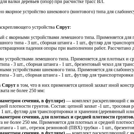
ля валки деревьев (опор) при расчистке трасс ВЛ.
ано якорное устройство шнекового (винтового) типа для слабон
 раскрепляющего устройства
Спрут
:
й с якорными устройствами лемешного типа. Применяется для п
мешного типа - 3 шт., сборная штанга - 1 шт., футляр для трансп
твращения падения опоры при выполнении работ. Рассчитано для
 устройствами лемешного типа. Применяется для плотных и сред
типа - 3 шт., сборная штанга - 1 шт., брезентовый чехол для тран
ными устройствами шнекового типа. Применяется для слабонесущи
ипа - 3 шт., сборная штанга - 1 шт., футляр для транспортировки 
а
Спрут
в том, что в них применяется цепной захват иной конс
ата не более 250 мм:
аметром сечения, в футляре)
— комплект раскрепляющий с як
ей плотности грунтов. Состав: цепной захват -1 шт., тросовая ра
- 1 шт., футляр для транспортировки и хранения (деревянный или
метром сечения, для плотных и средней плотности грунтов,
не более 250 мм. Применяется для плотных и средней плотности 
штанга - 1 шт., отрезок резиновой (ПВХ) трубки - 1 шт., брезент
аметром сечения, в футляре)
— комплект раскрепляющий с як