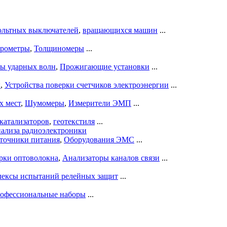
ольтных выключателей
,
вращающихся машин
...
рометры
,
Толщиномеры
...
ры ударных волн
,
Прожигающие установки
...
ы
,
Устройства поверки счетчиков электроэнергии
...
х мест
,
Шумомеры
,
Измерители ЭМП
...
катализаторов
,
геотекстиля
...
нализа радиоэлектроники
точники питания
,
Оборудования ЭМС
...
рки оптоволокна
,
Анализаторы каналов связи
...
ексы испытаний релейных защит
...
офессиональные наборы
...