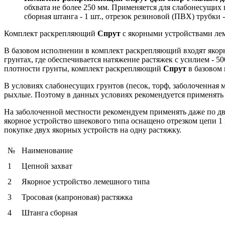
обхвата не более 250 мм. Применяется для слабонесущих гр
сборная штанга - 1 шт., отрезок резиновой (ПВХ) трубки -
Комплект раскрепляющий
Спрут
с якорными устройствами лем
В базовом исполнении в комплект раскрепляющий входят якорны
грунтах, где обеспечивается натяжение растяжек с усилием - 5
плотности грунты, комплект раскрепляющий
Спрут
в базовом
В условиях слабонесущих грунтов (песок, торф, заболоченная 
рыхлые. Поэтому в данных условиях рекомендуется применять 
На заболоченной местности рекомендуем применять даже по дв
якорное устройство шнекового типа оснащено отрезком цепи 1 
покупке двух якорных устройств на одну растяжку.
№
Наименование
1
Цепной захват
2
Якорное устройство лемешного типа
3
Тросовая (капроновая) растяжка
4
Штанга сборная