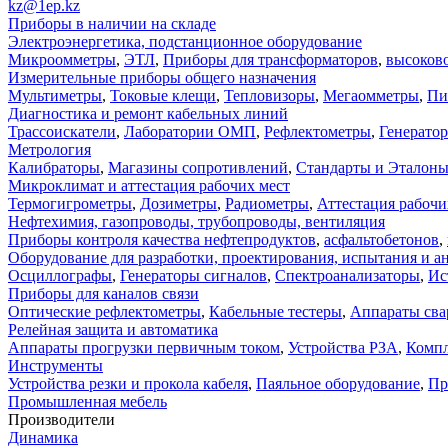
kz@1ep.kz
Приборы в наличии на складе
Электроэнергетика, подстанционное оборудование
Микроомметры
,
ЭТЛ
,
Приборы для трансформаторов
,
высоков
Измерительные приборы общего назначения
Мультиметры
,
Токовые клещи
,
Тепловизоры
,
Мегаомметры
,
Пи
Диагностика и ремонт кабельных линий
Трассоискатели
,
Лаборатории ОМП
,
Рефлектометры
,
Генерато
Метрология
Калибраторы
,
Магазины сопротивлений
,
Стандарты и Эталон
Микроклимат и аттестация рабочих мест
Термогигрометры
,
Дозиметры
,
Радиометры
,
Аттестация рабочи
Нефтехимия, газопроводы, трубопроводы, вентиляция
Приборы контроля качества нефтепродуктов
,
асфальтобетонов
,
Оборудование для разработки, проектирования, испытания и а
Осциллографы
,
Генераторы сигналов
,
Спектроанализаторы
,
Ис
Приборы для каналов связи
Оптические рефлектометры
,
Кабельные тестеры
,
Аппараты сва
Релейная защита и автоматика
Аппараты прогрузки первичным током
,
Устройства РЗА
,
Компл
Инструменты
Устройства резки и прокола кабеля
,
Паяльное оборудование
,
Пр
Промышленная мебель
Производители
Динамика