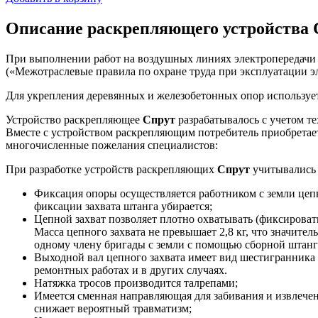
Описание раскрепляющего устройства 
При выполнении работ на воздушных линиях электропередачи 
(«Межотраслевые правила по охране труда при эксплуатации эле
Для укрепления деревянных и железобетонных опор использу
Устройство раскрепляющее
Спрут
разрабатывалось с учетом т
Вместе с устройством раскрепляющим потребитель приобрета
многочисленные пожелания специалистов:
При разработке устройств раскрепляющих
Спрут
учитывались 
Фиксация опоры осуществляется работником с земли цеп
фиксации захвата штанга убирается;
Цепной захват позволяет плотно охватывать (фиксировать
Масса цепного захвата не превышает 2,8 кг, что значите
одному члену бригады с земли с помощью сборной штанг
Выходной вал цепного захвата имеет вид шестигранника н
ремонтных работах и в других случаях.
Натяжка тросов производится талрепами;
Имеется сменная направляющая для забивания и извлечен
снижает вероятный травматизм;