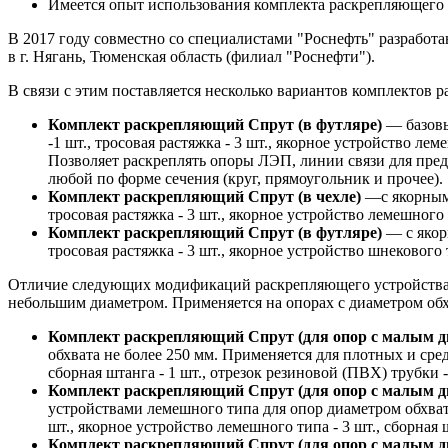
Имеется опыт использования комплекта раскрепляющего д
В 2017 году совместно со специалистами "Роснефть" разработ
в г. Нягань, Тюменская область (филиал "Роснефти").
В связи с этим поставляется несколько вариантов комплектов
Комплект раскрепляющий Спрут (в футляре)
— базовы
-1 шт., тросовая растяжка - 3 шт., якорное устройство ле
Позволяет раскреплять опоры ЛЭП, линии связи для предо
любой по форме сечения (круг, прямоугольник и прочее).
Комплект раскрепляющий Спрут (в чехле)
—с якорными
тросовая растяжка - 3 шт., якорное устройство лемешного 
Комплект раскрепляющий Спрут (в футляре)
— с якор
тросовая растяжка - 3 шт., якорное устройство шнекового т
Отличие следующих модификаций раскрепляющего устройств
небольшим диаметром. Применяется на опорах с диаметром обхв
Комплект раскрепляющий Спрут (для опор с малым ди
обхвата не более 250 мм. Применяется для плотных и средн
сборная штанга - 1 шт., отрезок резиновой (ПВХ) трубки 
Комплект раскрепляющий Спрут (для опор с малым диа
устройствами лемешного типа для опор диаметром обхвата 
шт., якорное устройство лемешного типа - 3 шт., сборная 
Комплект раскрепляющий Спрут (для опор с малым ди