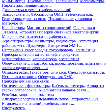
Мультиметры
,
Токовые клещи
,
Тепловизоры
,
Мегаомметры
,
Пирометры
,
Толщиномеры
...
Диагностика и ремонт кабельных линий
Трассоискатели
,
Лаборатории ОМП
,
Рефлектометры
,
Генераторы ударных волн
,
Прожигающие установки
...
Метрология
Калибраторы
,
Магазины сопротивлений
,
Стандарты и
Эталоны
,
Устройства поверки счетчиков электроэнергии
...
Микроклимат и аттестация рабочих мест
Термогигрометры
,
Дозиметры
,
Радиометры
,
Аттестация
рабочих мест
,
Шумомеры
,
Измерители ЭМП
...
Нефтехимия, газопроводы, трубопроводы, вентиляция
Приборы контроля качества нефтепродуктов
,
асфальтобетонов
,
катализаторов
,
геотекстиля
...
Оборудование для разработки, проектирования, испытания и
анализа радиоэлектроники
Осциллографы
,
Генераторы сигналов
,
Спектроанализаторы
,
Источники питания
,
Оборудования ЭМС
...
Приборы для каналов связи
Оптические рефлектометры
,
Кабельные тестеры
,
Аппараты
сварки оптоволокна
,
Анализаторы каналов связи
...
Релейная защита и автоматика
Аппараты прогрузки первичным током
,
Устройства РЗА
,
Комплексы испытаний релейных защит
...
Инструменты