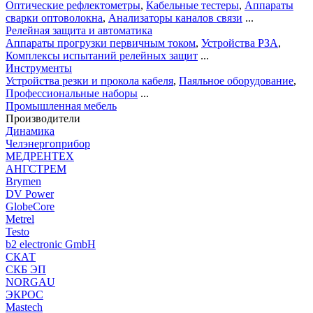
Оптические рефлектометры
,
Кабельные тестеры
,
Аппараты
сварки оптоволокна
,
Анализаторы каналов связи
...
Релейная защита и автоматика
Аппараты прогрузки первичным током
,
Устройства РЗА
,
Комплексы испытаний релейных защит
...
Инструменты
Устройства резки и прокола кабеля
,
Паяльное оборудование
,
Профессиональные наборы
...
Промышленная мебель
Производители
Динамика
Челэнергоприбор
МЕДРЕНТЕХ
АНГСТРЕМ
Brymen
DV Power
GlobeCore
Metrel
Testo
b2 electronic GmbH
СКАТ
СКБ ЭП
NORGAU
ЭКРОС
Mastech