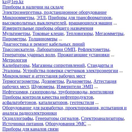
kz@1ep.kz
Приборы в наличии на складе
Электроэнергетика, подстанционное оборудование
Микроомметры
,
ЭТЛ
,
Приборы для трансформаторов
,
высоковольтных выключателей
,
вращающихся машин
...
Измерительные приборы общего назначения
Мультиметры
,
Токовые клещи
,
Тепловизоры
,
Мегаомметры
,
Пирометры
,
Толщиномеры
...
Диагностика и ремонт кабельных линий
Трассоискатели
,
Лаборатории ОМП
,
Рефлектометры
,
Генераторы ударных волн
,
Прожигающие установки
...
Метрология
Калибраторы
,
Магазины сопротивлений
,
Стандарты и
Эталоны
,
Устройства поверки счетчиков электроэнергии
...
Микроклимат и аттестация рабочих мест
Термогигрометры
,
Дозиметры
,
Радиометры
,
Аттестация
рабочих мест
,
Шумомеры
,
Измерители ЭМП
...
Нефтехимия, газопроводы, трубопроводы, вентиляция
Приборы контроля качества нефтепродуктов
,
асфальтобетонов
,
катализаторов
,
геотекстиля
...
Оборудование для разработки, проектирования, испытания и
анализа радиоэлектроники
Осциллографы
,
Генераторы сигналов
,
Спектроанализаторы
,
Источники питания
,
Оборудования ЭМС
...
Приборы для каналов связи