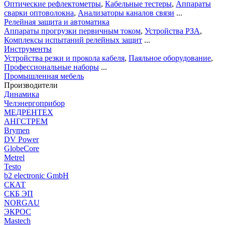
Оптические рефлектометры
,
Кабельные тестеры
,
Аппараты
сварки оптоволокна
,
Анализаторы каналов связи
...
Релейная защита и автоматика
Аппараты прогрузки первичным током
,
Устройства РЗА
,
Комплексы испытаний релейных защит
...
Инструменты
Устройства резки и прокола кабеля
,
Паяльное оборудование
,
Профессиональные наборы
...
Промышленная мебель
Производители
Динамика
Челэнергоприбор
МЕДРЕНТЕХ
АНГСТРЕМ
Brymen
DV Power
GlobeCore
Metrel
Testo
b2 electronic GmbH
СКАТ
СКБ ЭП
NORGAU
ЭКРОС
Mastech