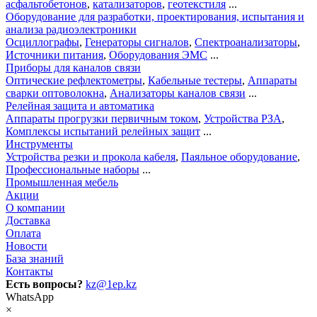
асфальтобетонов
,
катализаторов
,
геотекстиля
...
Оборудование для разработки, проектирования, испытания и
анализа радиоэлектроники
Осциллографы
,
Генераторы сигналов
,
Спектроанализаторы
,
Источники питания
,
Оборудования ЭМС
...
Приборы для каналов связи
Оптические рефлектометры
,
Кабельные тестеры
,
Аппараты
сварки оптоволокна
,
Анализаторы каналов связи
...
Релейная защита и автоматика
Аппараты прогрузки первичным током
,
Устройства РЗА
,
Комплексы испытаний релейных защит
...
Инструменты
Устройства резки и прокола кабеля
,
Паяльное оборудование
,
Профессиональные наборы
...
Промышленная мебель
Акции
О компании
Доставка
Оплата
Новости
База знаний
Контакты
Есть вопросы?
kz@1ep.kz
WhatsApp
×