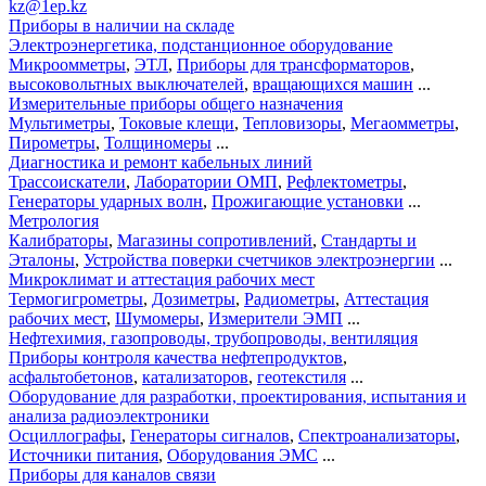
kz@1ep.kz
Приборы в наличии на складе
Электроэнергетика, подстанционное оборудование
Микроомметры
,
ЭТЛ
,
Приборы для трансформаторов
,
высоковольтных выключателей
,
вращающихся машин
...
Измерительные приборы общего назначения
Мультиметры
,
Токовые клещи
,
Тепловизоры
,
Мегаомметры
,
Пирометры
,
Толщиномеры
...
Диагностика и ремонт кабельных линий
Трассоискатели
,
Лаборатории ОМП
,
Рефлектометры
,
Генераторы ударных волн
,
Прожигающие установки
...
Метрология
Калибраторы
,
Магазины сопротивлений
,
Стандарты и
Эталоны
,
Устройства поверки счетчиков электроэнергии
...
Микроклимат и аттестация рабочих мест
Термогигрометры
,
Дозиметры
,
Радиометры
,
Аттестация
рабочих мест
,
Шумомеры
,
Измерители ЭМП
...
Нефтехимия, газопроводы, трубопроводы, вентиляция
Приборы контроля качества нефтепродуктов
,
асфальтобетонов
,
катализаторов
,
геотекстиля
...
Оборудование для разработки, проектирования, испытания и
анализа радиоэлектроники
Осциллографы
,
Генераторы сигналов
,
Спектроанализаторы
,
Источники питания
,
Оборудования ЭМС
...
Приборы для каналов связи