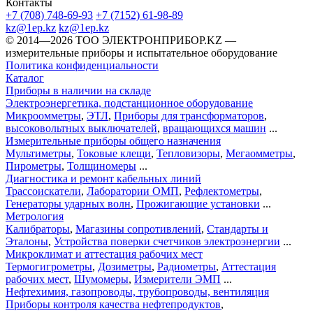
Контакты
+7 (708) 748-69-93
+7 (7152) 61-98-89
kz@1ep.kz
kz@1ep.kz
©️ 2014—2026
ТОО ЭЛЕКТРОНПРИБОР.KZ
—
измерительные приборы и испытательное оборудование
Политика конфиденциальности
Каталог
Приборы в наличии на складе
Электроэнергетика, подстанционное оборудование
Микроомметры
,
ЭТЛ
,
Приборы для трансформаторов
,
высоковольтных выключателей
,
вращающихся машин
...
Измерительные приборы общего назначения
Мультиметры
,
Токовые клещи
,
Тепловизоры
,
Мегаомметры
,
Пирометры
,
Толщиномеры
...
Диагностика и ремонт кабельных линий
Трассоискатели
,
Лаборатории ОМП
,
Рефлектометры
,
Генераторы ударных волн
,
Прожигающие установки
...
Метрология
Калибраторы
,
Магазины сопротивлений
,
Стандарты и
Эталоны
,
Устройства поверки счетчиков электроэнергии
...
Микроклимат и аттестация рабочих мест
Термогигрометры
,
Дозиметры
,
Радиометры
,
Аттестация
рабочих мест
,
Шумомеры
,
Измерители ЭМП
...
Нефтехимия, газопроводы, трубопроводы, вентиляция
Приборы контроля качества нефтепродуктов
,