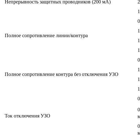
Непрерывность защитных проводников (200 мА)
0
1
Полное сопротивление линии/контура
1
1
0
1
Полное сопротивление контура без отключения УЗО
1
1
0
0
Ток отключения УЗО
0