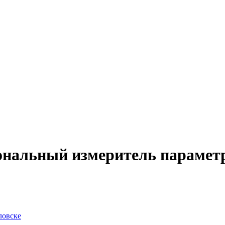
нальный измеритель параметр
ловске