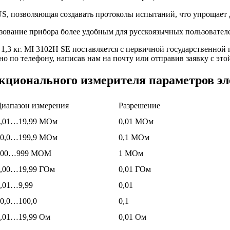
 позволяющая создавать протоколы испытаний, что упрощает 
зование прибора более удобным для русскоязычных пользовател
1,3 кг. MI 3102H SE поставляется с первичной государственной 
 по телефону, написав нам на почту или отправив заявку с это
кционального измерителя параметров эл
иапазон измерения
Разрешение
0,01…19,99 МОм
0,01 МОм
20,0…199,9 МОм
0,1 МОм
200…999 МОМ
1 МОм
1,00…19,99 ГОм
0,01 ГОм
,01…9,99
0,01
0,0…100,0
0,1
0,01…19,99 Ом
0,01 Ом