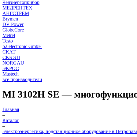
Челэнергоприбор
МЕДРЕНТЕХ
АНГСТРЕМ
Brymen
DV Power
GlobeCore
Metrel
Testo
b2 electronic GmbH
СКАТ
СКБ ЭП
NORGAU
ЭКРОС
Mastech
все производители
MI 3102H SE — многофункцио
Главная
–
Каталог
–
Электроэнергетика, подстанционное оборудование в Петропав
–