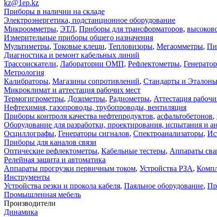
kz@1ep.kz
Приборы в наличии на складе
Электроэнергетика, подстанционное оборудование
Микроомметры
,
ЭТЛ
,
Приборы для трансформаторов
,
высоков
Измерительные приборы общего назначения
Мультиметры
,
Токовые клещи
,
Тепловизоры
,
Мегаомметры
,
Пи
Диагностика и ремонт кабельных линий
Трассоискатели
,
Лаборатории ОМП
,
Рефлектометры
,
Генерато
Метрология
Калибраторы
,
Магазины сопротивлений
,
Стандарты и Эталон
Микроклимат и аттестация рабочих мест
Термогигрометры
,
Дозиметры
,
Радиометры
,
Аттестация рабочи
Нефтехимия, газопроводы, трубопроводы, вентиляция
Приборы контроля качества нефтепродуктов
,
асфальтобетонов
,
Оборудование для разработки, проектирования, испытания и а
Осциллографы
,
Генераторы сигналов
,
Спектроанализаторы
,
Ис
Приборы для каналов связи
Оптические рефлектометры
,
Кабельные тестеры
,
Аппараты сва
Релейная защита и автоматика
Аппараты прогрузки первичным током
,
Устройства РЗА
,
Компл
Инструменты
Устройства резки и прокола кабеля
,
Паяльное оборудование
,
Пр
Промышленная мебель
Производители
Динамика