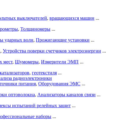
ольтных выключателей
,
вращающихся машин
...
рометры
,
Толщиномеры
...
ры ударных волн
,
Прожигающие установки
...
ы
,
Устройства поверки счетчиков электроэнергии
...
х мест
,
Шумомеры
,
Измерители ЭМП
...
катализаторов
,
геотекстиля
...
нализа радиоэлектроники
точники питания
,
Оборудования ЭМС
...
рки оптоволокна
,
Анализаторы каналов связи
...
ексы испытаний релейных защит
...
офессиональные наборы
...