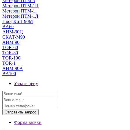
Метерон ПТМ-3
Метерон ПТМ-1П
Метерон ПТМ-1
Метерон ПТМ-1Л
ПрофКиП-90М
BA60
АИМ-90Ц
СКАТ-М90
АИМ-90
TOR-60
TOR-80
TOR-100
TOR-1
АИМ-90А
BA100
Узнать цену
Форма заявки