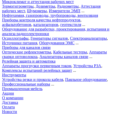
Микроклимат и аттестация рабочих мест
Термогигрометры
,
Дозиметры
,
Радиометры
,
Аттестация
рабочих мест
,
Шумомеры
,
Измерители ЭМП
...
Нефтехимия, газопроводы, трубопроводы, вентиляция
Приборы контроля качества нефтепродуктов
,
асфальтобетонов
,
катализаторов
,
геотекстиля
...
Оборудование для разработки, проектирования, испытания и
анализа радиоэлектроники
Осциллографы
,
Генераторы сигналов
,
Спектроанализаторы
,
Источники питания
,
Оборудования ЭМС
...
Приборы для каналов связи
Оптические рефлектометры
,
Кабельные тестеры
,
Аппараты
сварки оптоволокна
,
Анализаторы каналов связи
...
Релейная защита и автоматика
Аппараты прогрузки первичным током
,
Устройства РЗА
,
Комплексы испытаний релейных защит
...
Инструменты
Устройства резки и прокола кабеля
,
Паяльное оборудование
,
Профессиональные наборы
...
Промышленная мебель
Акции
О компании
Доставка
Оплата
Новости