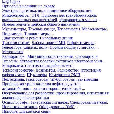
kz@1ep.kz
Приборы в наличии на складе
Электроэнергетика, подстанционное оборудование
Микроомметры
,
ЭТЛ
,
Приборы для трансформаторов
,
высоковольтных выключателей
,
вращающихся машин
...
Измерительные приборы общего назначения
Мультиметры
,
Токовые клещи
,
Тепловизоры
,
Мегаомметры
,
Пирометры
,
Толщиномеры
...
Диагностика и ремонт кабельных линий
Трассоискатели
,
Лаборатории ОМП
,
Рефлектометры
,
Генераторы ударных волн
,
Прожигающие установки
...
Метрология
Калибраторы
,
Магазины сопротивлений
,
Стандарты и
Эталоны
,
Устройства поверки счетчиков электроэнергии
...
Микроклимат и аттестация рабочих мест
Термогигрометры
,
Дозиметры
,
Радиометры
,
Аттестация
рабочих мест
,
Шумомеры
,
Измерители ЭМП
...
Нефтехимия, газопроводы, трубопроводы, вентиляция
Приборы контроля качества нефтепродуктов
,
асфальтобетонов
,
катализаторов
,
геотекстиля
...
Оборудование для разработки, проектирования, испытания и
анализа радиоэлектроники
Осциллографы
,
Генераторы сигналов
,
Спектроанализаторы
,
Источники питания
,
Оборудования ЭМС
...
Приборы для каналов связи