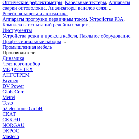
Оптические рефлектометры
,
Кабельные тестеры
,
Аппараты
сварки оптоволокна
,
Анализаторы каналов связи
...
Релейная защита и автоматика
Аппараты прогрузки первичным током
,
Устройства РЗА
,
Комплексы испытаний релейных защит
...
Инструменты
Устройства резки и прокола кабеля
,
Паяльное оборудование
,
Профессиональные наборы
...
Промышленная мебель
Производители
Динамика
Челэнергоприбор
МЕДРЕНТЕХ
АНГСТРЕМ
Brymen
DV Power
GlobeCore
Metrel
Testo
b2 electronic GmbH
СКАТ
СКБ ЭП
NORGAU
ЭКРОС
Mastech