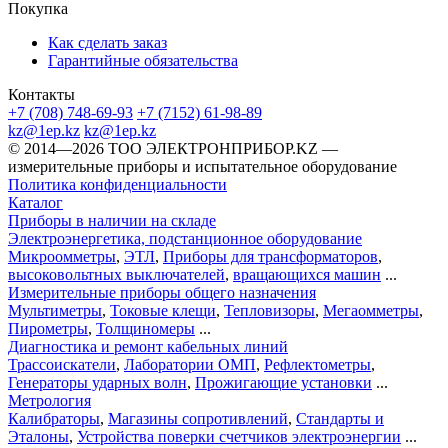
Покупка
Как сделать заказ
Гарантийные обязательства
Контакты
+7 (708) 748-69-93
+7 (7152) 61-98-89
kz@1ep.kz
kz@1ep.kz
©️ 2014—2026
ТОО ЭЛЕКТРОНПРИБОР.KZ
—
измерительные приборы и испытательное оборудование
Политика конфиденциальности
Каталог
Приборы в наличии на складе
Электроэнергетика, подстанционное оборудование
Микроомметры
,
ЭТЛ
,
Приборы для трансформаторов
,
высоковольтных выключателей
,
вращающихся машин
...
Измерительные приборы общего назначения
Мультиметры
,
Токовые клещи
,
Тепловизоры
,
Мегаомметры
,
Пирометры
,
Толщиномеры
...
Диагностика и ремонт кабельных линий
Трассоискатели
,
Лаборатории ОМП
,
Рефлектометры
,
Генераторы ударных волн
,
Прожигающие установки
...
Метрология
Калибраторы
,
Магазины сопротивлений
,
Стандарты и
Эталоны
,
Устройства поверки счетчиков электроэнергии
...