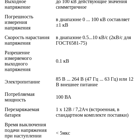
Выходное
до 100 кВ действующие значения
напряжение
симметричное
Погрешность
в диапазоне 0 ... 100 кВ составляет
измерения
±1 кВ
напряжения
Скорость нарастания
в диапазоне 0.5...10 кВ/с (2кВ/c для
напряжения
ГОСТ6581-75)
Разрешение
измеряемого
0.1 кВ
выходного
напряжения
85 В ... 264 В (47 Гц ... 63 Гц) или 12
Электропитание
В внешнее питание
Потребляемая
100 ВА
мощность
Перезаряжаемая
1 x 12В / 7,2Ач (встроенная, в
батарея
стандартном комплекте поставки)
Время выключения
подачи напряжения
< 5мкс
при наступлении