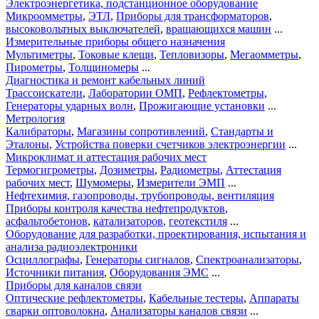
Электроэнергетика, подстанционное оборудование
Микроомметры
,
ЭТЛ
,
Приборы для трансформаторов
,
высоковольтных выключателей
,
вращающихся машин
...
Измерительные приборы общего назначения
Мультиметры
,
Токовые клещи
,
Тепловизоры
,
Мегаомметры
,
Пирометры
,
Толщиномеры
...
Диагностика и ремонт кабельных линий
Трассоискатели
,
Лаборатории ОМП
,
Рефлектометры
,
Генераторы ударных волн
,
Прожигающие установки
...
Метрология
Калибраторы
,
Магазины сопротивлений
,
Стандарты и
Эталоны
,
Устройства поверки счетчиков электроэнергии
...
Микроклимат и аттестация рабочих мест
Термогигрометры
,
Дозиметры
,
Радиометры
,
Аттестация
рабочих мест
,
Шумомеры
,
Измерители ЭМП
...
Нефтехимия, газопроводы, трубопроводы, вентиляция
Приборы контроля качества нефтепродуктов
,
асфальтобетонов
,
катализаторов
,
геотекстиля
...
Оборудование для разработки, проектирования, испытания и
анализа радиоэлектроники
Осциллографы
,
Генераторы сигналов
,
Спектроанализаторы
,
Источники питания
,
Оборудования ЭМС
...
Приборы для каналов связи
Оптические рефлектометры
,
Кабельные тестеры
,
Аппараты
сварки оптоволокна
,
Анализаторы каналов связи
...