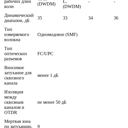
рабочих длин
L,
-
-
(DWDM)
волн
(DWDM)
Динамический
35
33
34
36
диапазон, дБ
Тип
измеряемого
Одномодовое (SMF)
волокна
Тип
оптических
FC/UPC
разъемов
Вносимое
затухание для
менее 1 дБ
сквозного
канала
Изоляция
между
сквозным
не менее 50 дБ
каналом и
OTDR
Мертвая зона
по затуханию,
9