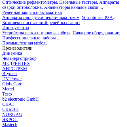
Оптические рефлектометры
,
Кабельные тестеры
,
Аппараты
сварки оптоволокна
,
Анализаторы каналов связи
...
Релейная защита и автоматика
Аппараты прогрузки первичным током
,
Устройства РЗА
,
Комплексы испытаний релейных защит
...
Инструменты
Устройства резки и прокола кабеля
,
Паяльное оборудование
,
Профессиональные наборы
...
Промышленная мебель
Производители
Динамика
Челэнергоприбор
МЕДРЕНТЕХ
АНГСТРЕМ
Brymen
DV Power
GlobeCore
Metrel
Testo
b2 electronic GmbH
СКАТ
СКБ ЭП
NORGAU
ЭКРОС
Mastech