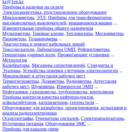
kz@1ep.kz
Приборы в наличии на складе
Электроэнергетика, подстанционное оборудование
Микроомметры
,
ЭТЛ
,
Приборы для трансформаторов
,
высоковольтных выключателей
,
вращающихся машин
...
Измерительные приборы общего назначения
Мультиметры
,
Токовые клещи
,
Тепловизоры
,
Мегаомметры
,
Пирометры
,
Толщиномеры
...
Диагностика и ремонт кабельных линий
Трассоискатели
,
Лаборатории ОМП
,
Рефлектометры
,
Генераторы ударных волн
,
Прожигающие установки
...
Метрология
Калибраторы
,
Магазины сопротивлений
,
Стандарты и
Эталоны
,
Устройства поверки счетчиков электроэнергии
...
Микроклимат и аттестация рабочих мест
Термогигрометры
,
Дозиметры
,
Радиометры
,
Аттестация
рабочих мест
,
Шумомеры
,
Измерители ЭМП
...
Нефтехимия, газопроводы, трубопроводы, вентиляция
Приборы контроля качества нефтепродуктов
,
асфальтобетонов
,
катализаторов
,
геотекстиля
...
Оборудование для разработки, проектирования, испытания и
анализа радиоэлектроники
Осциллографы
,
Генераторы сигналов
,
Спектроанализаторы
,
Источники питания
,
Оборудования ЭМС
...
Приборы для каналов связи