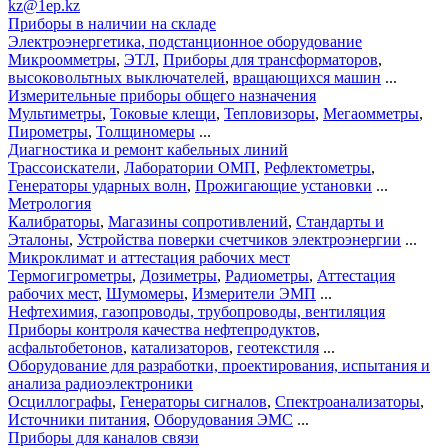
kz@1ep.kz
Приборы в наличии на складе
Электроэнергетика, подстанционное оборудование
Микроомметры
,
ЭТЛ
,
Приборы для трансформаторов
,
высоковольтных выключателей
,
вращающихся машин
...
Измерительные приборы общего назначения
Мультиметры
,
Токовые клещи
,
Тепловизоры
,
Мегаомметры
,
Пирометры
,
Толщиномеры
...
Диагностика и ремонт кабельных линий
Трассоискатели
,
Лаборатории ОМП
,
Рефлектометры
,
Генераторы ударных волн
,
Прожигающие установки
...
Метрология
Калибраторы
,
Магазины сопротивлений
,
Стандарты и
Эталоны
,
Устройства поверки счетчиков электроэнергии
...
Микроклимат и аттестация рабочих мест
Термогигрометры
,
Дозиметры
,
Радиометры
,
Аттестация
рабочих мест
,
Шумомеры
,
Измерители ЭМП
...
Нефтехимия, газопроводы, трубопроводы, вентиляция
Приборы контроля качества нефтепродуктов
,
асфальтобетонов
,
катализаторов
,
геотекстиля
...
Оборудование для разработки, проектирования, испытания и
анализа радиоэлектроники
Осциллографы
,
Генераторы сигналов
,
Спектроанализаторы
,
Источники питания
,
Оборудования ЭМС
...
Приборы для каналов связи