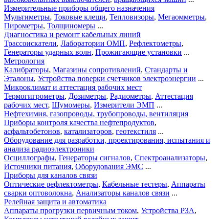
Измерительные приборы общего назначения
Мультиметры
,
Токовые клещи
,
Тепловизоры
,
Мегаомметры
,
Пирометры
,
Толщиномеры
...
Диагностика и ремонт кабельных линий
Трассоискатели
,
Лаборатории ОМП
,
Рефлектометры
,
Генераторы ударных волн
,
Прожигающие установки
...
Метрология
Калибраторы
,
Магазины сопротивлений
,
Стандарты и
Эталоны
,
Устройства поверки счетчиков электроэнергии
...
Микроклимат и аттестация рабочих мест
Термогигрометры
,
Дозиметры
,
Радиометры
,
Аттестация
рабочих мест
,
Шумомеры
,
Измерители ЭМП
...
Нефтехимия, газопроводы, трубопроводы, вентиляция
Приборы контроля качества нефтепродуктов
,
асфальтобетонов
,
катализаторов
,
геотекстиля
...
Оборудование для разработки, проектирования, испытания и
анализа радиоэлектроники
Осциллографы
,
Генераторы сигналов
,
Спектроанализаторы
,
Источники питания
,
Оборудования ЭМС
...
Приборы для каналов связи
Оптические рефлектометры
,
Кабельные тестеры
,
Аппараты
сварки оптоволокна
,
Анализаторы каналов связи
...
Релейная защита и автоматика
Аппараты прогрузки первичным током
,
Устройства РЗА
,