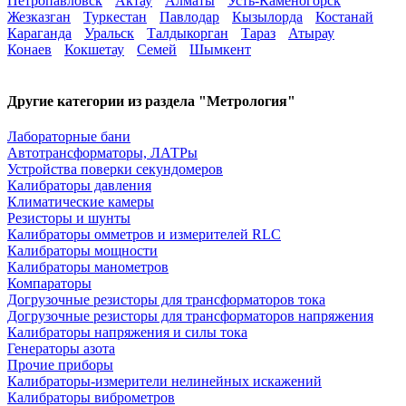
Петропавловск
Актау
Алматы
Усть-Каменогорск
Жезказган
Туркестан
Павлодар
Кызылорда
Костанай
Караганда
Уральск
Талдыкорган
Тараз
Атырау
Конаев
Кокшетау
Семей
Шымкент
Другие категории из раздела "Метрология"
Лабораторные бани
Автотрансформаторы, ЛАТРы
Устройства поверки секундомеров
Калибраторы давления
Климатические камеры
Резисторы и шунты
Калибраторы омметров и измерителей RLC
Калибраторы мощности
Калибраторы манометров
Компараторы
Догрузочные резисторы для трансформаторов тока
Догрузочные резисторы для трансформаторов напряжения
Калибраторы напряжения и силы тока
Генераторы азота
Прочие приборы
Калибраторы-измерители нелинейных искажений
Калибраторы виброметров