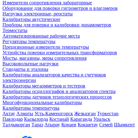
Измерители сопротивления лабораторные
Оборудование для поверки гигрометров и влагомеров
Нагрузки электронные, реостаты
Калибраторы акустические
Приборы для поверки и калибровки динамометров
Термостаты
Автоматизированные рабочие места
Регуляторы температуры
Прецизионные измерители температуры
Устройства поверки измерительных трансформаторов
Мосты, магазины, меры сопротивления
Высоковольтные нагрузки
Стандарты и эталоны
Калибраторы анализаторов качества и счетчиков
электроэнергии
Калибраторы мегаомметров и тестеров
Калибраторы осциллографов и анализаторов спектра
Калибраторы датчиков технологических процессов
Многофункциональные калибраторы
Калибраторы температуры
Актау
Алматы
Усть-Каменогорск
Жезказган
Туркестан
Павлодар
Кызылорда
Костанай
Караганда
Уральск
Талдыкорган
Тараз
Атырау
Конаев
Кокшетау
Семей
Шымкент