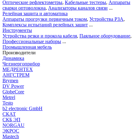
Оптические рефлектометры
,
Кабельные тестеры
,
Аппараты
сварки оптоволокна
,
Анализаторы каналов связи
...
Релейная защита и автоматика
Аппараты прогрузки первичным током
,
Устройства РЗА
,
Комплексы испытаний релейных защит
...
Инструменты
Устройства резки и прокола кабеля
,
Паяльное оборудование
,
Профессиональные наборы
...
Промышленная мебель
Производители
Динамика
Челэнергоприбор
МЕДРЕНТЕХ
АНГСТРЕМ
Brymen
DV Power
GlobeCore
Metrel
Testo
b2 electronic GmbH
СКАТ
СКБ ЭП
NORGAU
ЭКРОС
Mastech