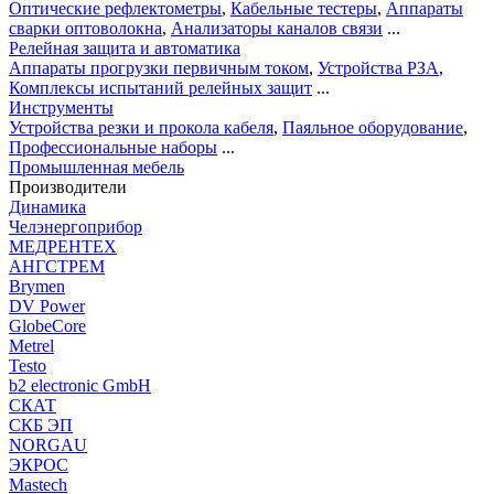
Оптические рефлектометры
,
Кабельные тестеры
,
Аппараты
сварки оптоволокна
,
Анализаторы каналов связи
...
Релейная защита и автоматика
Аппараты прогрузки первичным током
,
Устройства РЗА
,
Комплексы испытаний релейных защит
...
Инструменты
Устройства резки и прокола кабеля
,
Паяльное оборудование
,
Профессиональные наборы
...
Промышленная мебель
Производители
Динамика
Челэнергоприбор
МЕДРЕНТЕХ
АНГСТРЕМ
Brymen
DV Power
GlobeCore
Metrel
Testo
b2 electronic GmbH
СКАТ
СКБ ЭП
NORGAU
ЭКРОС
Mastech