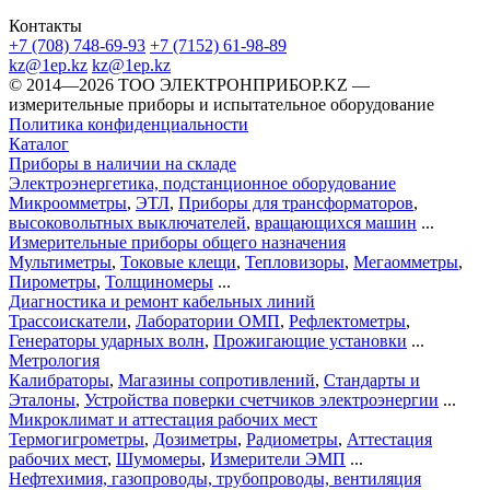
Контакты
+7 (708) 748-69-93
+7 (7152) 61-98-89
kz@1ep.kz
kz@1ep.kz
©️ 2014—2026
ТОО ЭЛЕКТРОНПРИБОР.KZ
—
измерительные приборы и испытательное оборудование
Политика конфиденциальности
Каталог
Приборы в наличии на складе
Электроэнергетика, подстанционное оборудование
Микроомметры
,
ЭТЛ
,
Приборы для трансформаторов
,
высоковольтных выключателей
,
вращающихся машин
...
Измерительные приборы общего назначения
Мультиметры
,
Токовые клещи
,
Тепловизоры
,
Мегаомметры
,
Пирометры
,
Толщиномеры
...
Диагностика и ремонт кабельных линий
Трассоискатели
,
Лаборатории ОМП
,
Рефлектометры
,
Генераторы ударных волн
,
Прожигающие установки
...
Метрология
Калибраторы
,
Магазины сопротивлений
,
Стандарты и
Эталоны
,
Устройства поверки счетчиков электроэнергии
...
Микроклимат и аттестация рабочих мест
Термогигрометры
,
Дозиметры
,
Радиометры
,
Аттестация
рабочих мест
,
Шумомеры
,
Измерители ЭМП
...
Нефтехимия, газопроводы, трубопроводы, вентиляция