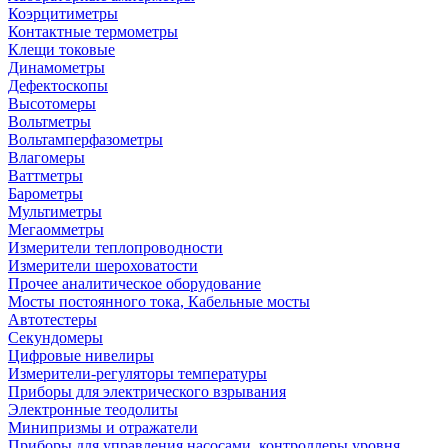
Коэрцитиметры
Контактные термометры
Клещи токовые
Динамометры
Дефектоскопы
Высотомеры
Вольтметры
Вольтамперфазометры
Влагомеры
Ваттметры
Барометры
Мультиметры
Мегаомметры
Измерители теплопроводности
Измерители шероховатости
Прочее аналитическое оборудование
Мосты постоянного тока, Кабельные мосты
Автотестеры
Секундомеры
Цифровые нивелиры
Измерители-регуляторы температуры
Приборы для электрического взрывания
Электронные теодолиты
Минипризмы и отражатели
Приборы для управления насосами, контроллеры уровня