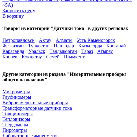
~5А)
Запросить цену
В корзину
Товары из категории "Датчики тока" в других регионах
Петропавловск
Актау
Алматы
Усть-Каменогорск
Жезказган
Туркестан
Павлодар
Кызылорда
Костанай
Караганда
Уральск
Талдыкорган
Тараз
Атырау
Конаев
Кокшетау
Семей
Шымкент
Другие категории из раздела "Измерительные приборы
общего назначения"
Микрометры
Глубиномеры
Виброизмерительные приборы
Трансформаторные датчики тока
Толщиномеры
Тепловизоры
Твердомеры
Пирометры
Лабораторные амперметры