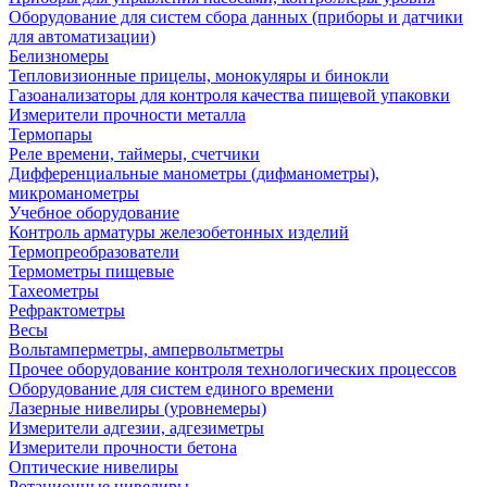
Оборудование для систем сбора данных (приборы и датчики
для автоматизации)
Белизномеры
Тепловизионные прицелы, монокуляры и бинокли
Газоанализаторы для контроля качества пищевой упаковки
Измерители прочности металла
Термопары
Реле времени, таймеры, счетчики
Дифференциальные манометры (дифманометры),
микроманометры
Учебное оборудование
Контроль арматуры железобетонных изделий
Термопреобразователи
Термометры пищевые
Тахеометры
Рефрактометры
Весы
Вольтамперметры, ампервольтметры
Прочее оборудование контроля технологических процессов
Оборудование для систем единого времени
Лазерные нивелиры (уровнемеры)
Измерители адгезии, адгезиметры
Измерители прочности бетона
Оптические нивелиры
Ротационные нивелиры