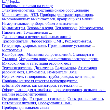
kz@1ep.kz
Приборы в наличии на складе
Электроэнергетика, подстанционное оборудование
Микроомметры
,
ЭТЛ
,
Приборы для трансформаторов
,
высоковольтных выключателей
,
вращающихся машин
...
Измерительные приборы общего назначения
Мультиметры
,
Токовые клещи
,
Тепловизоры
,
Мегаомметры
,
Пирометры
,
Толщиномеры
...
Диагностика и ремонт кабельных линий
Трассоискатели
,
Лаборатории ОМП
,
Рефлектометры
,
Генераторы ударных волн
,
Прожигающие установки
...
Метрология
Калибраторы
,
Магазины сопротивлений
,
Стандарты и
Эталоны
,
Устройства поверки счетчиков электроэнергии
...
Микроклимат и аттестация рабочих мест
Термогигрометры
,
Дозиметры
,
Радиометры
,
Аттестация
рабочих мест
,
Шумомеры
,
Измерители ЭМП
...
Нефтехимия, газопроводы, трубопроводы, вентиляция
Приборы контроля качества нефтепродуктов
,
асфальтобетонов
,
катализаторов
,
геотекстиля
...
Оборудование для разработки, проектирования, испытания и
анализа радиоэлектроники
Осциллографы
,
Генераторы сигналов
,
Спектроанализаторы
,
Источники питания
,
Оборудования ЭМС
...
Приборы для каналов связи