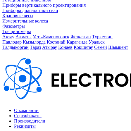
Приборы вертикального проектирования
Приборы диагностики свай
Крановые весы
Измерительные колеса
Фазометры
Трещиномеры
Актау
Алматы
Усть-Каменогорск
Жезказган
Туркестан
Павлодар
Кызылорда
Костанай
Караганда
Уральск
Талдыкорган
Тараз
Атырау
Конаев
Кокшетау
Семей
Шымкент
О компании
Сертификаты
Производители
Реквизиты