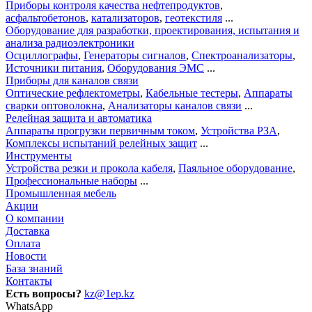
Приборы контроля качества нефтепродуктов
,
асфальтобетонов
,
катализаторов
,
геотекстиля
...
Оборудование для разработки, проектирования, испытания и
анализа радиоэлектроники
Осциллографы
,
Генераторы сигналов
,
Спектроанализаторы
,
Источники питания
,
Оборудования ЭМС
...
Приборы для каналов связи
Оптические рефлектометры
,
Кабельные тестеры
,
Аппараты
сварки оптоволокна
,
Анализаторы каналов связи
...
Релейная защита и автоматика
Аппараты прогрузки первичным током
,
Устройства РЗА
,
Комплексы испытаний релейных защит
...
Инструменты
Устройства резки и прокола кабеля
,
Паяльное оборудование
,
Профессиональные наборы
...
Промышленная мебель
Акции
О компании
Доставка
Оплата
Новости
База знаний
Контакты
Есть вопросы?
kz@1ep.kz
WhatsApp