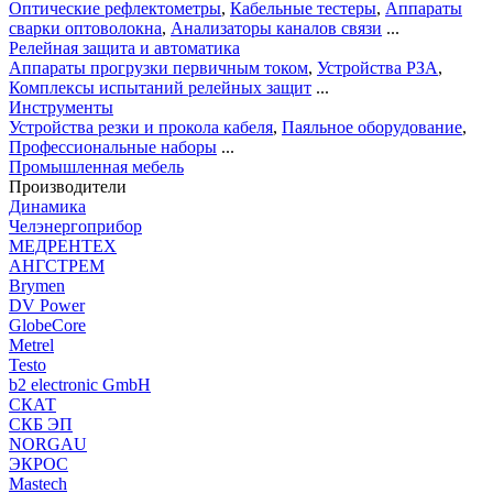
Оптические рефлектометры
,
Кабельные тестеры
,
Аппараты
сварки оптоволокна
,
Анализаторы каналов связи
...
Релейная защита и автоматика
Аппараты прогрузки первичным током
,
Устройства РЗА
,
Комплексы испытаний релейных защит
...
Инструменты
Устройства резки и прокола кабеля
,
Паяльное оборудование
,
Профессиональные наборы
...
Промышленная мебель
Производители
Динамика
Челэнергоприбор
МЕДРЕНТЕХ
АНГСТРЕМ
Brymen
DV Power
GlobeCore
Metrel
Testo
b2 electronic GmbH
СКАТ
СКБ ЭП
NORGAU
ЭКРОС
Mastech