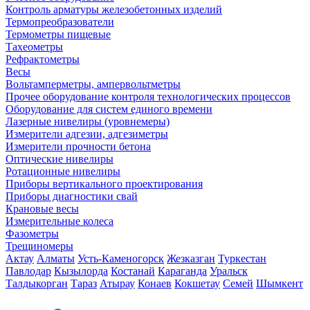
Контроль арматуры железобетонных изделий
Термопреобразователи
Термометры пищевые
Тахеометры
Рефрактометры
Весы
Вольтамперметры, ампервольтметры
Прочее оборудование контроля технологических процессов
Оборудование для систем единого времени
Лазерные нивелиры (уровнемеры)
Измерители адгезии, адгезиметры
Измерители прочности бетона
Оптические нивелиры
Ротационные нивелиры
Приборы вертикального проектирования
Приборы диагностики свай
Крановые весы
Измерительные колеса
Фазометры
Трещиномеры
Актау
Алматы
Усть-Каменогорск
Жезказган
Туркестан
Павлодар
Кызылорда
Костанай
Караганда
Уральск
Талдыкорган
Тараз
Атырау
Конаев
Кокшетау
Семей
Шымкент