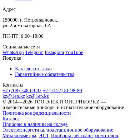
Адрес
150000, г. Петропавловск,
ул. 2-я Новаторная, 6А
ПН-ПТ: 9:00–18:00
Социальные сети
WhatsApp
Telegram
Instagram
YouTube
Покупка
Как сделать заказ
Гарантийные обязательства
Контакты
+7 (708) 748-69-93
+7 (7152) 61-98-89
kz@1ep.kz
kz@1ep.kz
©️ 2014—2026
ТОО ЭЛЕКТРОНПРИБОР.KZ
—
измерительные приборы и испытательное оборудование
Политика конфиденциальности
Каталог
Приборы в наличии на складе
Электроэнергетика, подстанционное оборудование
Микроомметры
,
ЭТЛ
,
Приборы для трансформаторов
,