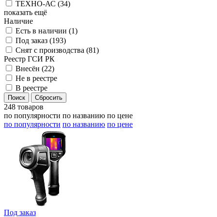
ТЕХНО-АС (
34
)
показать ещё
Наличие
Есть в наличии (
1
)
Под заказ (
193
)
Снят с производства (
81
)
Реестр ГСИ РК
Внесён (
22
)
Не в реестре
В реестре
248 товаров
по популярности
по названию
по цене
по популярности
по названию
по цене
Под заказ