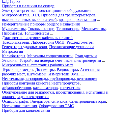
kz@1ep.kz
Приборы в наличии на складе
Электроэнергетика, подстанционное оборудование
Микроомметры
,
ЭТЛ
,
Приборы для трансформаторов
,
высоковольтных выключателей
,
вращающихся машин
...
Измерительные приборы общего назначения
Мультиметры
,
Токовые клещи
,
Тепловизоры
,
Мегаомметры
,
Пирометры
,
Толщиномеры
...
Диагностика и ремонт кабельных линий
Трассоискатели
,
Лаборатории ОМП
,
Рефлектометры
,
Генераторы ударных волн
,
Прожигающие установки
...
Метрология
Калибраторы
,
Магазины сопротивлений
,
Стандарты и
Эталоны
,
Устройства поверки счетчиков электроэнергии
...
Микроклимат и аттестация рабочих мест
Термогигрометры
,
Дозиметры
,
Радиометры
,
Аттестация
рабочих мест
,
Шумомеры
,
Измерители ЭМП
...
Нефтехимия, газопроводы, трубопроводы, вентиляция
Приборы контроля качества нефтепродуктов
,
асфальтобетонов
,
катализаторов
,
геотекстиля
...
Оборудование для разработки, проектирования, испытания и
анализа радиоэлектроники
Осциллографы
,
Генераторы сигналов
,
Спектроанализаторы
,
Источники питания
,
Оборудования ЭМС
...
Приборы для каналов связи