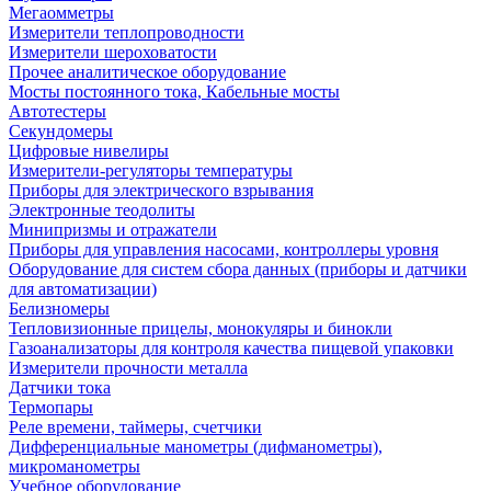
Мегаомметры
Измерители теплопроводности
Измерители шероховатости
Прочее аналитическое оборудование
Мосты постоянного тока, Кабельные мосты
Автотестеры
Секундомеры
Цифровые нивелиры
Измерители-регуляторы температуры
Приборы для электрического взрывания
Электронные теодолиты
Минипризмы и отражатели
Приборы для управления насосами, контроллеры уровня
Оборудование для систем сбора данных (приборы и датчики
для автоматизации)
Белизномеры
Тепловизионные прицелы, монокуляры и бинокли
Газоанализаторы для контроля качества пищевой упаковки
Измерители прочности металла
Датчики тока
Термопары
Реле времени, таймеры, счетчики
Дифференциальные манометры (дифманометры),
микроманометры
Учебное оборудование