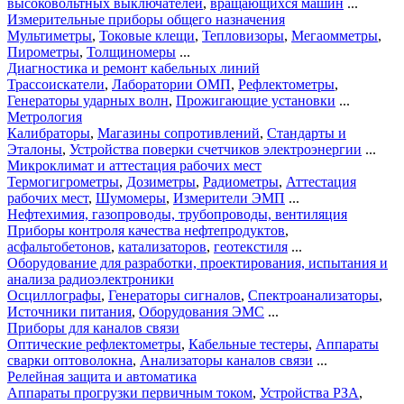
высоковольтных выключателей
,
вращающихся машин
...
Измерительные приборы общего назначения
Мультиметры
,
Токовые клещи
,
Тепловизоры
,
Мегаомметры
,
Пирометры
,
Толщиномеры
...
Диагностика и ремонт кабельных линий
Трассоискатели
,
Лаборатории ОМП
,
Рефлектометры
,
Генераторы ударных волн
,
Прожигающие установки
...
Метрология
Калибраторы
,
Магазины сопротивлений
,
Стандарты и
Эталоны
,
Устройства поверки счетчиков электроэнергии
...
Микроклимат и аттестация рабочих мест
Термогигрометры
,
Дозиметры
,
Радиометры
,
Аттестация
рабочих мест
,
Шумомеры
,
Измерители ЭМП
...
Нефтехимия, газопроводы, трубопроводы, вентиляция
Приборы контроля качества нефтепродуктов
,
асфальтобетонов
,
катализаторов
,
геотекстиля
...
Оборудование для разработки, проектирования, испытания и
анализа радиоэлектроники
Осциллографы
,
Генераторы сигналов
,
Спектроанализаторы
,
Источники питания
,
Оборудования ЭМС
...
Приборы для каналов связи
Оптические рефлектометры
,
Кабельные тестеры
,
Аппараты
сварки оптоволокна
,
Анализаторы каналов связи
...
Релейная защита и автоматика
Аппараты прогрузки первичным током
,
Устройства РЗА
,