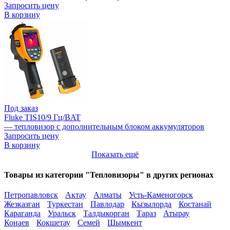
Запросить цену
В корзину
Под заказ
Fluke TIS10/9 Гц/BAT
— тепловизор с дополнительным блоком аккумуляторов
Запросить цену
В корзину
Показать ещё
Товары из категории "Тепловизоры" в других регионах
Петропавловск
Актау
Алматы
Усть-Каменогорск
Жезказган
Туркестан
Павлодар
Кызылорда
Костанай
Караганда
Уральск
Талдыкорган
Тараз
Атырау
Конаев
Кокшетау
Семей
Шымкент