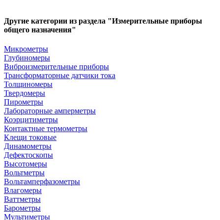
Другие категории из раздела "Измерительные приборы
общего назначения"
Микрометры
Глубиномеры
Виброизмерительные приборы
Трансформаторные датчики тока
Толщиномеры
Твердомеры
Пирометры
Лабораторные амперметры
Коэрцитиметры
Контактные термометры
Клещи токовые
Динамометры
Дефектоскопы
Высотомеры
Вольтметры
Вольтамперфазометры
Влагомеры
Ваттметры
Барометры
Мультиметры