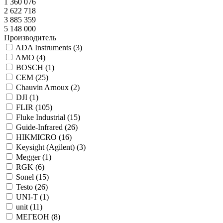
1 360 076
2 622 718
3 885 359
5 148 000
Производитель
ADA Instruments (
3
)
AMO (
4
)
BOSCH (
1
)
CEM (
25
)
Chauvin Arnoux (
2
)
DJI (
1
)
FLIR (
105
)
Fluke Industrial (
15
)
Guide-Infrared (
26
)
HIKMICRO (
16
)
Keysight (Agilent) (
3
)
Megger (
1
)
RGK (
6
)
Sonel (
15
)
Testo (
26
)
UNI-T (
1
)
unit (
11
)
МЕГЕОН (
8
)