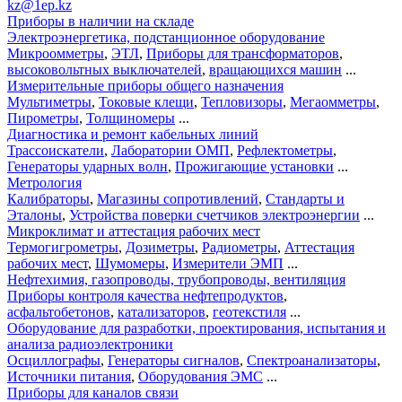
kz@1ep.kz
Приборы в наличии на складе
Электроэнергетика, подстанционное оборудование
Микроомметры
,
ЭТЛ
,
Приборы для трансформаторов
,
высоковольтных выключателей
,
вращающихся машин
...
Измерительные приборы общего назначения
Мультиметры
,
Токовые клещи
,
Тепловизоры
,
Мегаомметры
,
Пирометры
,
Толщиномеры
...
Диагностика и ремонт кабельных линий
Трассоискатели
,
Лаборатории ОМП
,
Рефлектометры
,
Генераторы ударных волн
,
Прожигающие установки
...
Метрология
Калибраторы
,
Магазины сопротивлений
,
Стандарты и
Эталоны
,
Устройства поверки счетчиков электроэнергии
...
Микроклимат и аттестация рабочих мест
Термогигрометры
,
Дозиметры
,
Радиометры
,
Аттестация
рабочих мест
,
Шумомеры
,
Измерители ЭМП
...
Нефтехимия, газопроводы, трубопроводы, вентиляция
Приборы контроля качества нефтепродуктов
,
асфальтобетонов
,
катализаторов
,
геотекстиля
...
Оборудование для разработки, проектирования, испытания и
анализа радиоэлектроники
Осциллографы
,
Генераторы сигналов
,
Спектроанализаторы
,
Источники питания
,
Оборудования ЭМС
...
Приборы для каналов связи