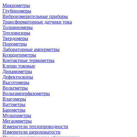
Микрометры
Глубиномеры
Виброизмерительные приборы
Трансформаторные датчики тока
Толщиномеры
Тепловизоры
Твердомеры
Пирометры
Лабораторные амперметры
Коэрцитиметры
Контактные термометры
Клещи токовые
Динамометры
Дефектоскопы
Высотомеры
Вольтметры
Вольтамперфазометры
Влагомеры
Ваттметры
Барометры
Мультиметры
Мегаомметры
Измерители теплопроводности
Измерители шероховатости