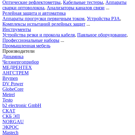
Оптические рефлектометры
,
Кабельные тестеры
,
Аппараты
сварки оптоволокна
,
Анализаторы каналов связи
...
Релейная защита и автоматика
Аппараты прогрузки первичным током
,
Устройства РЗА
,
Комплексы испытаний релейных защит
...
Инструменты
Устройства резки и прокола кабеля
,
Паяльное оборудование
,
Профессиональные наборы
...
Промышленная мебель
Производители
Динамика
Челэнергоприбор
МЕДРЕНТЕХ
АНГСТРЕМ
Brymen
DV Power
GlobeCore
Metrel
Testo
b2 electronic GmbH
СКАТ
СКБ ЭП
NORGAU
ЭКРОС
Mastech