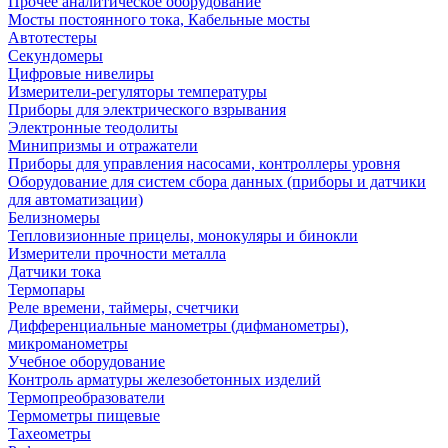
Прочее аналитическое оборудование
Мосты постоянного тока, Кабельные мосты
Автотестеры
Секундомеры
Цифровые нивелиры
Измерители-регуляторы температуры
Приборы для электрического взрывания
Электронные теодолиты
Минипризмы и отражатели
Приборы для управления насосами, контроллеры уровня
Оборудование для систем сбора данных (приборы и датчики
для автоматизации)
Белизномеры
Тепловизионные прицелы, монокуляры и бинокли
Измерители прочности металла
Датчики тока
Термопары
Реле времени, таймеры, счетчики
Дифференциальные манометры (дифманометры),
микроманометры
Учебное оборудование
Контроль арматуры железобетонных изделий
Термопреобразователи
Термометры пищевые
Тахеометры