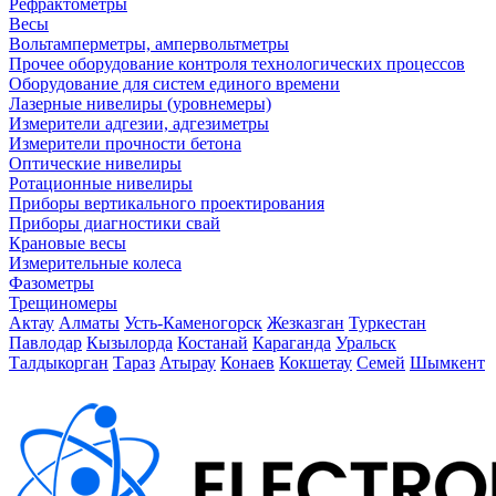
Рефрактометры
Весы
Вольтамперметры, ампервольтметры
Прочее оборудование контроля технологических процессов
Оборудование для систем единого времени
Лазерные нивелиры (уровнемеры)
Измерители адгезии, адгезиметры
Измерители прочности бетона
Оптические нивелиры
Ротационные нивелиры
Приборы вертикального проектирования
Приборы диагностики свай
Крановые весы
Измерительные колеса
Фазометры
Трещиномеры
Актау
Алматы
Усть-Каменогорск
Жезказган
Туркестан
Павлодар
Кызылорда
Костанай
Караганда
Уральск
Талдыкорган
Тараз
Атырау
Конаев
Кокшетау
Семей
Шымкент