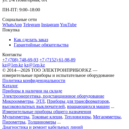
ПН-ПТ: 9:00–18:00
Социальные сети
WhatsApp
Telegram
Instagram
YouTube
Покупка
Как сделать заказ
Гарантийные обязательства
Контакты
+7 (708) 748-69-93
+7 (7152) 61-98-89
kz@1ep.kz
kz@1ep.kz
©️ 2014—2026
ТОО ЭЛЕКТРОНПРИБОР.KZ
—
измерительные приборы и испытательное оборудование
Политика конфиденциальности
Каталог
Приборы в наличии на складе
Электроэнергетика, подстанционное оборудование
Микроомметры
,
ЭТЛ
,
Приборы для трансформаторов
,
высоковольтных выключателей
,
вращающихся машин
...
Измерительные приборы общего назначения
Мультиметры
,
Токовые клещи
,
Тепловизоры
,
Мегаомметры
,
Пирометры
,
Толщиномеры
...
Диагностика и ремонт кабельных линий