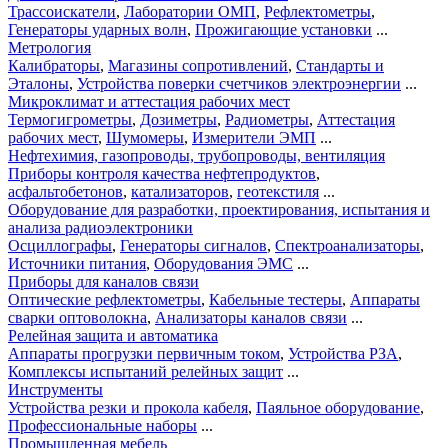
Трассоискатели
,
Лаборатории ОМП
,
Рефлектометры
,
Генераторы ударных волн
,
Прожигающие установки
...
Метрология
Калибраторы
,
Магазины сопротивлений
,
Стандарты и
Эталоны
,
Устройства поверки счетчиков электроэнергии
...
Микроклимат и аттестация рабочих мест
Термогигрометры
,
Дозиметры
,
Радиометры
,
Аттестация
рабочих мест
,
Шумомеры
,
Измерители ЭМП
...
Нефтехимия, газопроводы, трубопроводы, вентиляция
Приборы контроля качества нефтепродуктов
,
асфальтобетонов
,
катализаторов
,
геотекстиля
...
Оборудование для разработки, проектирования, испытания и
анализа радиоэлектроники
Осциллографы
,
Генераторы сигналов
,
Спектроанализаторы
,
Источники питания
,
Оборудования ЭМС
...
Приборы для каналов связи
Оптические рефлектометры
,
Кабельные тестеры
,
Аппараты
сварки оптоволокна
,
Анализаторы каналов связи
...
Релейная защита и автоматика
Аппараты прогрузки первичным током
,
Устройства РЗА
,
Комплексы испытаний релейных защит
...
Инструменты
Устройства резки и прокола кабеля
,
Паяльное оборудование
,
Профессиональные наборы
...
Промышленная мебель