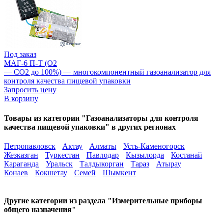
Под заказ
МАГ-6 П-Т (O2
— CO2 до 100%) — многокомпонентный газоанализатор для
контроля качества пищевой упаковки
Запросить цену
В корзину
Товары из категории "Газоанализаторы для контроля
качества пищевой упаковки" в других регионах
Петропавловск
Актау
Алматы
Усть-Каменогорск
Жезказган
Туркестан
Павлодар
Кызылорда
Костанай
Караганда
Уральск
Талдыкорган
Тараз
Атырау
Конаев
Кокшетау
Семей
Шымкент
Другие категории из раздела "Измерительные приборы
общего назначения"