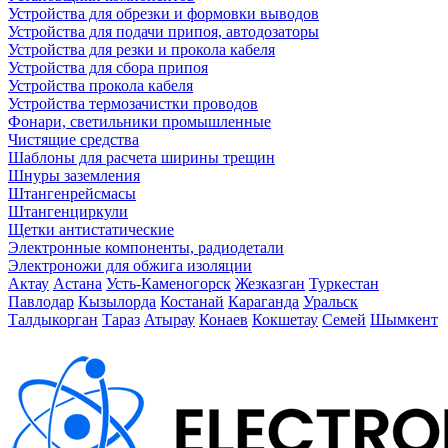
Устройства для обрезки и формовки выводов
Устройства для подачи припоя, автодозаторы
Устройства для резки и прокола кабеля
Устройства для сбора припоя
Устройства прокола кабеля
Устройства термозачистки проводов
Фонари, светильники промышленные
Чистящие средства
Шаблоны для расчета ширины трещин
Шнуры заземления
Штангенрейсмасы
Штангенциркули
Щетки антистатические
Электронные компоненты, радиодетали
Электроножи для обжига изоляции
Актау
Астана
Усть-Каменогорск
Жезказган
Туркестан
Павлодар
Кызылорда
Костанай
Караганда
Уральск
Талдыкорган
Тараз
Атырау
Конаев
Кокшетау
Семей
Шымкент