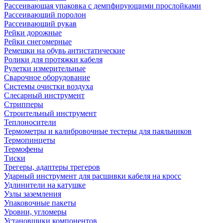
Рассеивающая упаковка с демпфирующими прослойками
Рассеивающий поролон
Рассеивающий рукав
Рейки дорожные
Рейки снегомерные
Ремешки на обувь антистатические
Ролики для протяжки кабеля
Рулетки измерительные
Сварочное оборудование
Системы очистки воздуха
Слесарный инструмент
Стрипперы
Строительный инструмент
Теплоносители
Термометры и калибровочные тестеры для паяльников
Термопинцеты
Термофены
Тиски
Трегеры, адаптеры трегеров
Ударный инструмент для расшивки кабеля на кросс
Удлинители на катушке
Узлы заземления
Упаковочные пакеты
Уровни, угломеры
Установщики компонентов