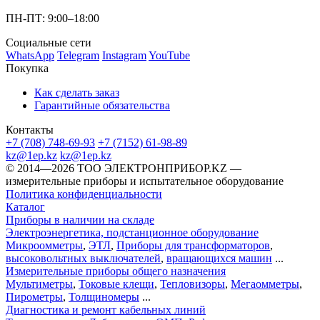
ПН-ПТ: 9:00–18:00
Социальные сети
WhatsApp
Telegram
Instagram
YouTube
Покупка
Как сделать заказ
Гарантийные обязательства
Контакты
+7 (708) 748-69-93
+7 (7152) 61-98-89
kz@1ep.kz
kz@1ep.kz
©️ 2014—2026
ТОО ЭЛЕКТРОНПРИБОР.KZ
—
измерительные приборы и испытательное оборудование
Политика конфиденциальности
Каталог
Приборы в наличии на складе
Электроэнергетика, подстанционное оборудование
Микроомметры
,
ЭТЛ
,
Приборы для трансформаторов
,
высоковольтных выключателей
,
вращающихся машин
...
Измерительные приборы общего назначения
Мультиметры
,
Токовые клещи
,
Тепловизоры
,
Мегаомметры
,
Пирометры
,
Толщиномеры
...
Диагностика и ремонт кабельных линий