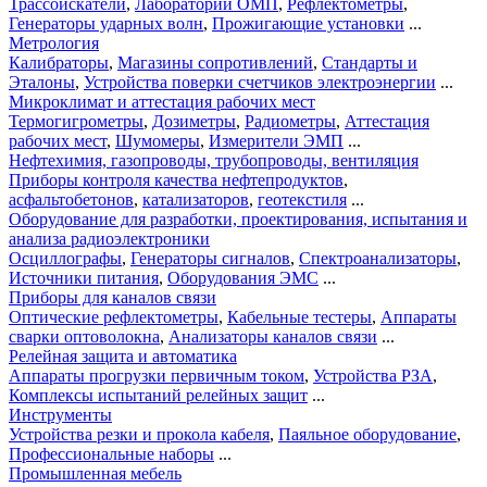
Трассоискатели
,
Лаборатории ОМП
,
Рефлектометры
,
Генераторы ударных волн
,
Прожигающие установки
...
Метрология
Калибраторы
,
Магазины сопротивлений
,
Стандарты и
Эталоны
,
Устройства поверки счетчиков электроэнергии
...
Микроклимат и аттестация рабочих мест
Термогигрометры
,
Дозиметры
,
Радиометры
,
Аттестация
рабочих мест
,
Шумомеры
,
Измерители ЭМП
...
Нефтехимия, газопроводы, трубопроводы, вентиляция
Приборы контроля качества нефтепродуктов
,
асфальтобетонов
,
катализаторов
,
геотекстиля
...
Оборудование для разработки, проектирования, испытания и
анализа радиоэлектроники
Осциллографы
,
Генераторы сигналов
,
Спектроанализаторы
,
Источники питания
,
Оборудования ЭМС
...
Приборы для каналов связи
Оптические рефлектометры
,
Кабельные тестеры
,
Аппараты
сварки оптоволокна
,
Анализаторы каналов связи
...
Релейная защита и автоматика
Аппараты прогрузки первичным током
,
Устройства РЗА
,
Комплексы испытаний релейных защит
...
Инструменты
Устройства резки и прокола кабеля
,
Паяльное оборудование
,
Профессиональные наборы
...
Промышленная мебель