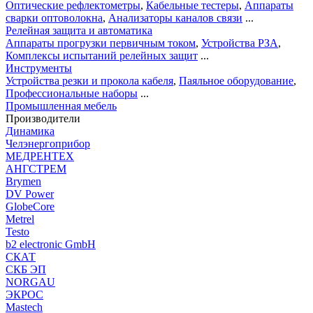
Оптические рефлектометры
,
Кабельные тестеры
,
Аппараты
сварки оптоволокна
,
Анализаторы каналов связи
...
Релейная защита и автоматика
Аппараты прогрузки первичным током
,
Устройства РЗА
,
Комплексы испытаний релейных защит
...
Инструменты
Устройства резки и прокола кабеля
,
Паяльное оборудование
,
Профессиональные наборы
...
Промышленная мебель
Производители
Динамика
Челэнергоприбор
МЕДРЕНТЕХ
АНГСТРЕМ
Brymen
DV Power
GlobeCore
Metrel
Testo
b2 electronic GmbH
СКАТ
СКБ ЭП
NORGAU
ЭКРОС
Mastech