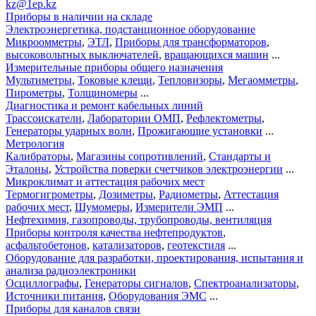
kz@1ep.kz
Приборы в наличии на складе
Электроэнергетика, подстанционное оборудование
Микроомметры
,
ЭТЛ
,
Приборы для трансформаторов
,
высоковольтных выключателей
,
вращающихся машин
...
Измерительные приборы общего назначения
Мультиметры
,
Токовые клещи
,
Тепловизоры
,
Мегаомметры
,
Пирометры
,
Толщиномеры
...
Диагностика и ремонт кабельных линий
Трассоискатели
,
Лаборатории ОМП
,
Рефлектометры
,
Генераторы ударных волн
,
Прожигающие установки
...
Метрология
Калибраторы
,
Магазины сопротивлений
,
Стандарты и
Эталоны
,
Устройства поверки счетчиков электроэнергии
...
Микроклимат и аттестация рабочих мест
Термогигрометры
,
Дозиметры
,
Радиометры
,
Аттестация
рабочих мест
,
Шумомеры
,
Измерители ЭМП
...
Нефтехимия, газопроводы, трубопроводы, вентиляция
Приборы контроля качества нефтепродуктов
,
асфальтобетонов
,
катализаторов
,
геотекстиля
...
Оборудование для разработки, проектирования, испытания и
анализа радиоэлектроники
Осциллографы
,
Генераторы сигналов
,
Спектроанализаторы
,
Источники питания
,
Оборудования ЭМС
...
Приборы для каналов связи