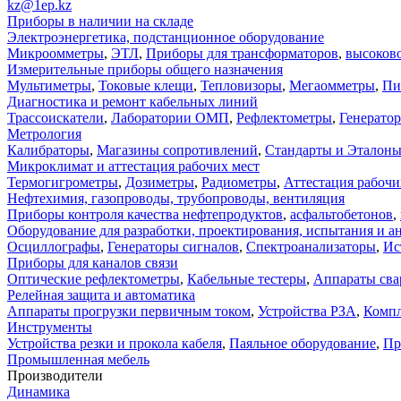
kz@1ep.kz
Приборы в наличии на складе
Электроэнергетика, подстанционное оборудование
Микроомметры
,
ЭТЛ
,
Приборы для трансформаторов
,
высоков
Измерительные приборы общего назначения
Мультиметры
,
Токовые клещи
,
Тепловизоры
,
Мегаомметры
,
Пи
Диагностика и ремонт кабельных линий
Трассоискатели
,
Лаборатории ОМП
,
Рефлектометры
,
Генерато
Метрология
Калибраторы
,
Магазины сопротивлений
,
Стандарты и Эталон
Микроклимат и аттестация рабочих мест
Термогигрометры
,
Дозиметры
,
Радиометры
,
Аттестация рабочи
Нефтехимия, газопроводы, трубопроводы, вентиляция
Приборы контроля качества нефтепродуктов
,
асфальтобетонов
,
Оборудование для разработки, проектирования, испытания и а
Осциллографы
,
Генераторы сигналов
,
Спектроанализаторы
,
Ис
Приборы для каналов связи
Оптические рефлектометры
,
Кабельные тестеры
,
Аппараты сва
Релейная защита и автоматика
Аппараты прогрузки первичным током
,
Устройства РЗА
,
Компл
Инструменты
Устройства резки и прокола кабеля
,
Паяльное оборудование
,
Пр
Промышленная мебель
Производители
Динамика