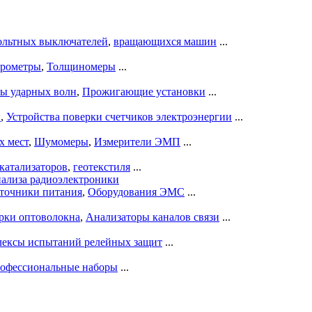
ольтных выключателей
,
вращающихся машин
...
рометры
,
Толщиномеры
...
ры ударных волн
,
Прожигающие установки
...
ы
,
Устройства поверки счетчиков электроэнергии
...
х мест
,
Шумомеры
,
Измерители ЭМП
...
катализаторов
,
геотекстиля
...
нализа радиоэлектроники
точники питания
,
Оборудования ЭМС
...
рки оптоволокна
,
Анализаторы каналов связи
...
ексы испытаний релейных защит
...
офессиональные наборы
...