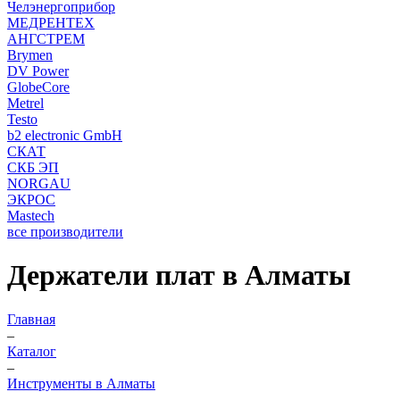
Челэнергоприбор
МЕДРЕНТЕХ
АНГСТРЕМ
Brymen
DV Power
GlobeCore
Metrel
Testo
b2 electronic GmbH
СКАТ
СКБ ЭП
NORGAU
ЭКРОС
Mastech
все производители
Держатели плат в Алматы
Главная
–
Каталог
–
Инструменты в Алматы
–