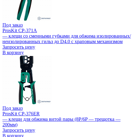
Под заказ
ProsKit CP-371A
— клещи со сменными губками для обжима изолированных/
неизолированных гильз до D4.0 с храповым механизмом
Запросить цену
В корзину
Под заказ
ProsKit CP-376ER
— клещи для обжима витой пары (8P/6P — трещотка —
200мм)
Запросить цену
В корзину