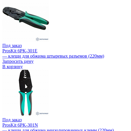
Под заказ
ProsKit 6PK-301E
— клещи для обжима штыревых разъемов (220мм)
Запросить цену
В корзину
Под заказ
ProsKit 6PK-301N
— клещи для обжима неизолированных клемм (220мм)