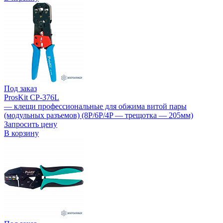
Под заказ
ProsKit CP-376L
— клещи профессиональные для обжима витой пары
(модульных разъемов) (8P/6P/4P — трещотка — 205мм)
Запросить цену
В корзину