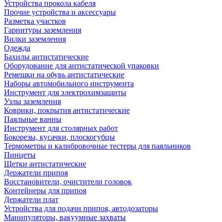
Устройства прокола кабеля
Прочие устройства и аксессуары
Разметка участков
Гарнитуры заземления
Вилки заземления
Одежда
Бахилы антистатические
Оборудование для антистатической упаковки
Ремешки на обувь антистатические
Наборы автомобильного инструмента
Инструмент для электрохимзащиты
Узлы заземления
Коврики, покрытия антистатические
Паяльные ванны
Инструмент для столярных работ
Бокорезы, кусачки, плоскогубцы
Термометры и калибровочные тестеры для паяльников
Пинцеты
Щетки антистатические
Держатели припоя
Восстановители, очистители головок
Контейнеры для припоя
Держатели плат
Устройства для подачи припоя, автодозаторы
Манипуляторы, вакуумные захваты