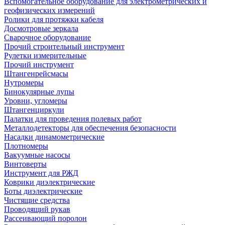
Вспомогательное оборудование для электрометрических и
геофизических измерений
Ролики для протяжки кабеля
Досмотровые зеркала
Сварочное оборудование
Прочий строительный инструмент
Рулетки измерительные
Прочий инструмент
Штангенрейсмасы
Нутромеры
Бинокулярные лупы
Уровни, угломеры
Штангенциркули
Палатки для проведения полевых работ
Металлодетекторы для обеспечения безопасности
Насадки динамометрические
Плотномеры
Вакуумные насосы
Винтоверты
Инструмент для РЖД
Коврики диэлектрические
Боты диэлектрические
Чистящие средства
Проводящий рукав
Рассеивающий поролон