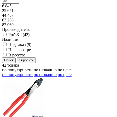
6 845
25 651
44 457
63 263
82 069
Производитель
Pro'sKit (
42
)
Наличие
Под заказ (
9
)
Не в реестре
В реестре
42 товара
по популярности
по названию
по цене
по популярности
по названию
по цене