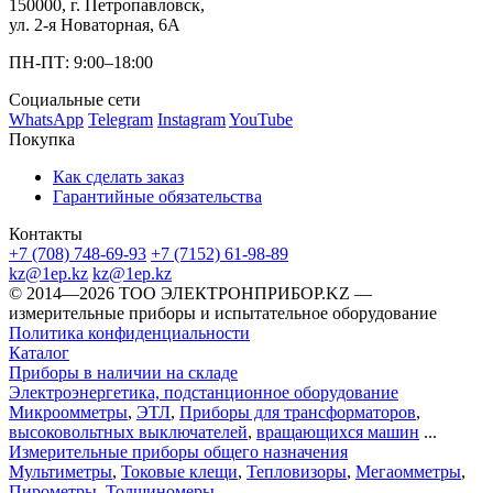
150000, г. Петропавловск,
ул. 2-я Новаторная, 6А
ПН-ПТ: 9:00–18:00
Социальные сети
WhatsApp
Telegram
Instagram
YouTube
Покупка
Как сделать заказ
Гарантийные обязательства
Контакты
+7 (708) 748-69-93
+7 (7152) 61-98-89
kz@1ep.kz
kz@1ep.kz
©️ 2014—2026
ТОО ЭЛЕКТРОНПРИБОР.KZ
—
измерительные приборы и испытательное оборудование
Политика конфиденциальности
Каталог
Приборы в наличии на складе
Электроэнергетика, подстанционное оборудование
Микроомметры
,
ЭТЛ
,
Приборы для трансформаторов
,
высоковольтных выключателей
,
вращающихся машин
...
Измерительные приборы общего назначения
Мультиметры
,
Токовые клещи
,
Тепловизоры
,
Мегаомметры
,
Пирометры
,
Толщиномеры
...