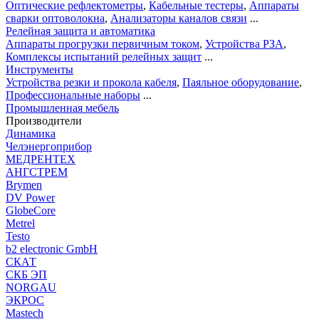
Оптические рефлектометры
,
Кабельные тестеры
,
Аппараты
сварки оптоволокна
,
Анализаторы каналов связи
...
Релейная защита и автоматика
Аппараты прогрузки первичным током
,
Устройства РЗА
,
Комплексы испытаний релейных защит
...
Инструменты
Устройства резки и прокола кабеля
,
Паяльное оборудование
,
Профессиональные наборы
...
Промышленная мебель
Производители
Динамика
Челэнергоприбор
МЕДРЕНТЕХ
АНГСТРЕМ
Brymen
DV Power
GlobeCore
Metrel
Testo
b2 electronic GmbH
СКАТ
СКБ ЭП
NORGAU
ЭКРОС
Mastech