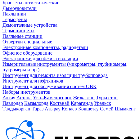
Браслеты антистатические
Дымоуловители
Паяльники
Термофены
Демонтажные устройства
Термопинцеты
Паяльные станции
Отвертки специальные
Электронные компоненты, радиодетали
Офисное оборудование
Электроножи для обжига изоляции
Измерительные инструменты (микрометры, глубиномеры,
нутромеры и пр.)
Инструмент для ремонта изоляции трубопровода
Инструмент для нефтяников
Инструмент для обслуживания систем ОВК
Наборы инструментов
Актау
Астана
Усть-Каменогорск
Жезказган
Туркестан
Павлодар
Кызылорда
Костанай
Караганда
Уральск
Талдыкорган
Тараз
Атырау
Конаев
Кокшетау
Семей
Шымкент