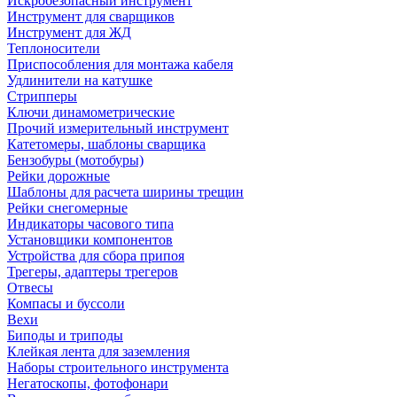
Искробезопасный инструмент
Инструмент для сварщиков
Инструмент для ЖД
Теплоносители
Приспособления для монтажа кабеля
Удлинители на катушке
Стрипперы
Ключи динамометрические
Прочий измерительный инструмент
Катетомеры, шаблоны сварщика
Бензобуры (мотобуры)
Рейки дорожные
Шаблоны для расчета ширины трещин
Рейки снегомерные
Индикаторы часового типа
Установщики компонентов
Устройства для сбора припоя
Трегеры, адаптеры трегеров
Отвесы
Компасы и буссоли
Вехи
Биподы и триподы
Клейкая лента для заземления
Наборы строительного инструмента
Негатоскопы, фотофонари