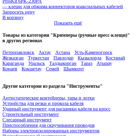
ProsKit 6PK-230PA
— клещи для обжима коннекторов коаксиальных кабелей
Запросить цену
В корзину
Показать ещё
Товары из категории "Кримперы (ручные пресс-клещи)"
в других регионах
Петропавловск
Актау
Астана
Усть-Каменогорск
Жезказган
Туркестан
Павлодар
Кызылорда
Костанай
Караганда
Уральск
Талдыкорган
Тараз
Атырау
Конаев
Кокшетау
Семей
Шымкент
Другие категории из раздела "Инструменты"
Антистатические контейнеры, тары и лотки
Устройства для резки и прокола кабеля
Ударный инструмент для расшивки кабеля на кросс
Строительный инструмент
Слесарный инструмент
Приспособления для скручивания проводов
Наборы электроизолированных инструментов