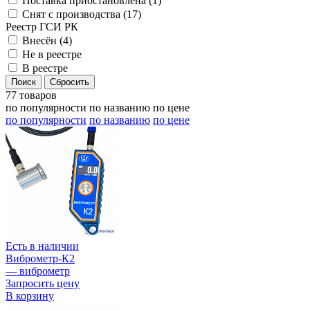
Поставка приостановлена (
1
)
Снят с производства (
17
)
Реестр ГСИ РК
Внесён (
4
)
Не в реестре
В реестре
77 товаров
по популярности
по названию
по цене
по популярности
по названию
по цене
Есть в наличии
Виброметр-К2
— виброметр
Запросить цену
В корзину