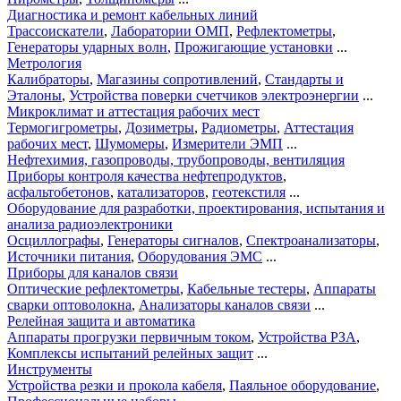
Диагностика и ремонт кабельных линий
Трассоискатели
,
Лаборатории ОМП
,
Рефлектометры
,
Генераторы ударных волн
,
Прожигающие установки
...
Метрология
Калибраторы
,
Магазины сопротивлений
,
Стандарты и
Эталоны
,
Устройства поверки счетчиков электроэнергии
...
Микроклимат и аттестация рабочих мест
Термогигрометры
,
Дозиметры
,
Радиометры
,
Аттестация
рабочих мест
,
Шумомеры
,
Измерители ЭМП
...
Нефтехимия, газопроводы, трубопроводы, вентиляция
Приборы контроля качества нефтепродуктов
,
асфальтобетонов
,
катализаторов
,
геотекстиля
...
Оборудование для разработки, проектирования, испытания и
анализа радиоэлектроники
Осциллографы
,
Генераторы сигналов
,
Спектроанализаторы
,
Источники питания
,
Оборудования ЭМС
...
Приборы для каналов связи
Оптические рефлектометры
,
Кабельные тестеры
,
Аппараты
сварки оптоволокна
,
Анализаторы каналов связи
...
Релейная защита и автоматика
Аппараты прогрузки первичным током
,
Устройства РЗА
,
Комплексы испытаний релейных защит
...
Инструменты
Устройства резки и прокола кабеля
,
Паяльное оборудование
,