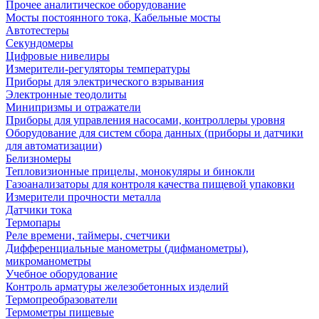
Прочее аналитическое оборудование
Мосты постоянного тока, Кабельные мосты
Автотестеры
Секундомеры
Цифровые нивелиры
Измерители-регуляторы температуры
Приборы для электрического взрывания
Электронные теодолиты
Минипризмы и отражатели
Приборы для управления насосами, контроллеры уровня
Оборудование для систем сбора данных (приборы и датчики
для автоматизации)
Белизномеры
Тепловизионные прицелы, монокуляры и бинокли
Газоанализаторы для контроля качества пищевой упаковки
Измерители прочности металла
Датчики тока
Термопары
Реле времени, таймеры, счетчики
Дифференциальные манометры (дифманометры),
микроманометры
Учебное оборудование
Контроль арматуры железобетонных изделий
Термопреобразователи
Термометры пищевые