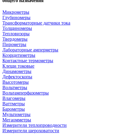
общего назначения"
Микрометры
Глубиномеры
Трансформаторные датчики тока
Толщиномеры
Тепловизоры
Твердомеры
Пирометры
Лабораторные амперметры
Коэрцитиметры
Контактные термометры
Клещи токовые
Динамометры
Дефектоскопы
Высотомеры
Вольтметры
Вольтамперфазометры
Влагомеры
Ваттметры
Барометры
Мультиметры
Мегаомметры
Измерители теплопроводности
Измерители шероховатости