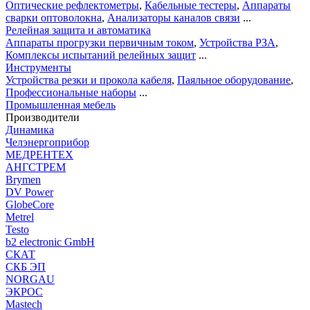
Оптические рефлектометры
,
Кабельные тестеры
,
Аппараты
сварки оптоволокна
,
Анализаторы каналов связи
...
Релейная защита и автоматика
Аппараты прогрузки первичным током
,
Устройства РЗА
,
Комплексы испытаний релейных защит
...
Инструменты
Устройства резки и прокола кабеля
,
Паяльное оборудование
,
Профессиональные наборы
...
Промышленная мебель
Производители
Динамика
Челэнергоприбор
МЕДРЕНТЕХ
АНГСТРЕМ
Brymen
DV Power
GlobeCore
Metrel
Testo
b2 electronic GmbH
СКАТ
СКБ ЭП
NORGAU
ЭКРОС
Mastech