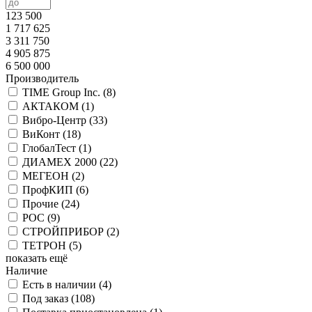
123 500
1 717 625
3 311 750
4 905 875
6 500 000
Производитель
TIME Group Inc. (
8
)
АКТАКОМ (
1
)
Вибро-Центр (
33
)
ВиКонт (
18
)
ГлобалТест (
1
)
ДИАМЕХ 2000 (
22
)
МЕГЕОН (
2
)
ПрофКИП (
6
)
Прочие (
24
)
РОС (
9
)
СТРОЙПРИБОР (
2
)
ТЕТРОН (
5
)
показать ещё
Наличие
Есть в наличии (
4
)
Под заказ (
108
)