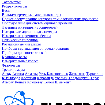
Тахеометры
Рефрактометры
Весы
Вольтамперметры, ампервольтметры
Прочее оборудование контроля технологических процессов
Оборудование для систем единого времени
Лазерные нивелиры (уровнемеры)
Измерители адгезии, адгезиметры
Измерители прочности бетона
Оптические нивелиры
Ротационные нивелиры
Приборы вертикального проектирования
Приборы диагностики свай
Крановые весы
Измерительные колеса
Фазометры
Трещиномеры
Актау
Астана
Алматы
Усть-Каменогорск
Жезказган
Туркестан
Кызылорда
Костанай
Караганда
Уральск
Талдыкорган
Тараз
Атырау
Конаев
Кокшетау
Семей
Шымкент