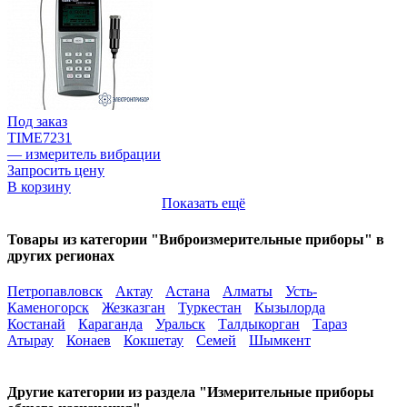
Под заказ
TIME7231
— измеритель вибрации
Запросить цену
В корзину
Показать ещё
Товары из категории "Виброизмерительные приборы" в
других регионах
Петропавловск
Актау
Астана
Алматы
Усть-
Каменогорск
Жезказган
Туркестан
Кызылорда
Костанай
Караганда
Уральск
Талдыкорган
Тараз
Атырау
Конаев
Кокшетау
Семей
Шымкент
Другие категории из раздела "Измерительные приборы