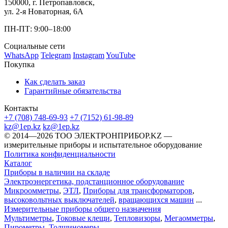
150000, г. Петропавловск,
ул. 2-я Новаторная, 6А
ПН-ПТ: 9:00–18:00
Социальные сети
WhatsApp
Telegram
Instagram
YouTube
Покупка
Как сделать заказ
Гарантийные обязательства
Контакты
+7 (708) 748-69-93
+7 (7152) 61-98-89
kz@1ep.kz
kz@1ep.kz
©️ 2014—2026
ТОО ЭЛЕКТРОНПРИБОР.KZ
—
измерительные приборы и испытательное оборудование
Политика конфиденциальности
Каталог
Приборы в наличии на складе
Электроэнергетика, подстанционное оборудование
Микроомметры
,
ЭТЛ
,
Приборы для трансформаторов
,
высоковольтных выключателей
,
вращающихся машин
...
Измерительные приборы общего назначения
Мультиметры
,
Токовые клещи
,
Тепловизоры
,
Мегаомметры
,
Пирометры
,
Толщиномеры
...