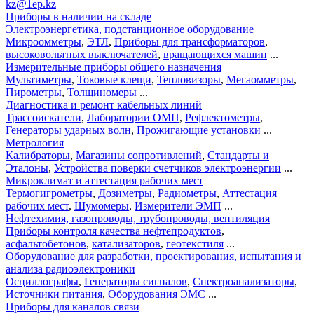
kz@1ep.kz
Приборы в наличии на складе
Электроэнергетика, подстанционное оборудование
Микроомметры
,
ЭТЛ
,
Приборы для трансформаторов
,
высоковольтных выключателей
,
вращающихся машин
...
Измерительные приборы общего назначения
Мультиметры
,
Токовые клещи
,
Тепловизоры
,
Мегаомметры
,
Пирометры
,
Толщиномеры
...
Диагностика и ремонт кабельных линий
Трассоискатели
,
Лаборатории ОМП
,
Рефлектометры
,
Генераторы ударных волн
,
Прожигающие установки
...
Метрология
Калибраторы
,
Магазины сопротивлений
,
Стандарты и
Эталоны
,
Устройства поверки счетчиков электроэнергии
...
Микроклимат и аттестация рабочих мест
Термогигрометры
,
Дозиметры
,
Радиометры
,
Аттестация
рабочих мест
,
Шумомеры
,
Измерители ЭМП
...
Нефтехимия, газопроводы, трубопроводы, вентиляция
Приборы контроля качества нефтепродуктов
,
асфальтобетонов
,
катализаторов
,
геотекстиля
...
Оборудование для разработки, проектирования, испытания и
анализа радиоэлектроники
Осциллографы
,
Генераторы сигналов
,
Спектроанализаторы
,
Источники питания
,
Оборудования ЭМС
...
Приборы для каналов связи