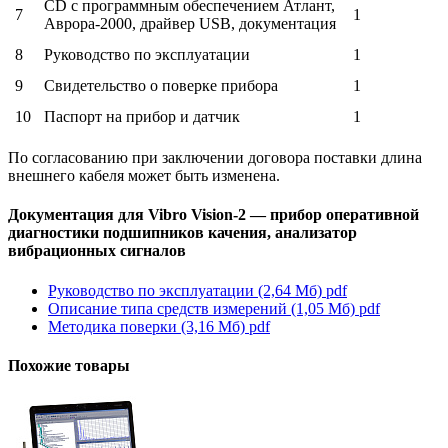
CD с программным обеспечением Атлант,
7
1
Аврора-2000, драйвер USB, документация
8
Руководство по эксплуатации
1
9
Свидетельство о поверке прибора
1
10
Паспорт на прибор и датчик
1
По согласованию при заключении договора поставки длина
внешнего кабеля может быть изменена.
Документация для Vibro Vision-2 — прибор оперативной
диагностики подшипников качения, анализатор
вибрационных сигналов
Руководство по эксплуатации (2,64 Мб)
pdf
Описание типа средств измерений (1,05 Мб)
pdf
Методика поверки (3,16 Мб)
pdf
Похожие товары