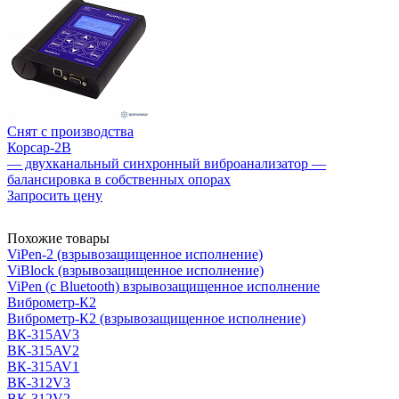
Снят с производства
Корсар-2В
— двухканальный синхронный виброанализатор —
балансировка в собственных опорах
Запросить цену
Похожие товары
ViPen-2 (взрывозащищенное исполнение)
ViBlock (взрывозащищенное исполнение)
ViPen (с Bluetooth) взрывозащищенное исполнение
Виброметр-К2
Виброметр-К2 (взрывозащищенное исполнение)
ВК-315AV3
ВК-315AV2
ВК-315AV1
ВК-312V3
ВК-312V2