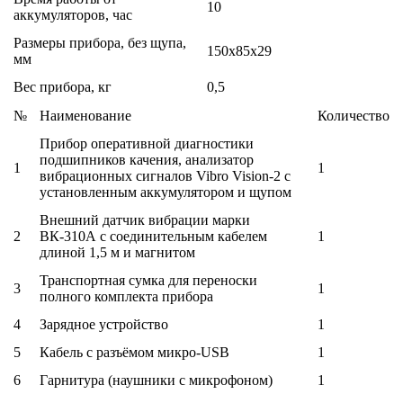
10
аккумуляторов, час
Размеры прибора, без щупа,
150х85х29
мм
Вес прибора, кг
0,5
№
Наименование
Количество
Прибор оперативной диагностики
подшипников качения, анализатор
1
1
вибрационных сигналов Vibro Vision-2 с
установленным аккумулятором и щупом
Внешний датчик вибрации марки
2
ВК-310А с соединительным кабелем
1
длиной 1,5 м и магнитом
Транспортная сумка для переноски
3
1
полного комплекта прибора
4
Зарядное устройство
1
5
Кабель с разъёмом микро-USB
1
6
Гарнитура (наушники с микрофоном)
1