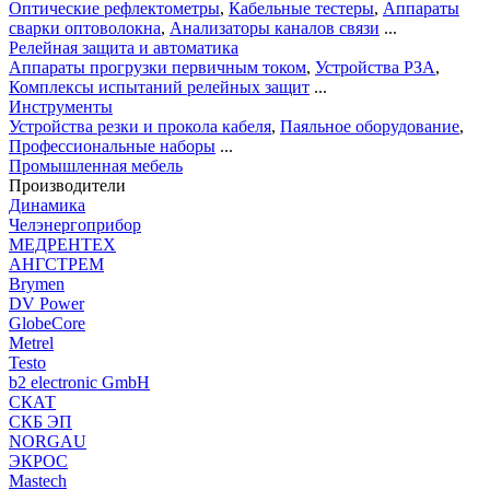
Оптические рефлектометры
,
Кабельные тестеры
,
Аппараты
сварки оптоволокна
,
Анализаторы каналов связи
...
Релейная защита и автоматика
Аппараты прогрузки первичным током
,
Устройства РЗА
,
Комплексы испытаний релейных защит
...
Инструменты
Устройства резки и прокола кабеля
,
Паяльное оборудование
,
Профессиональные наборы
...
Промышленная мебель
Производители
Динамика
Челэнергоприбор
МЕДРЕНТЕХ
АНГСТРЕМ
Brymen
DV Power
GlobeCore
Metrel
Testo
b2 electronic GmbH
СКАТ
СКБ ЭП
NORGAU
ЭКРОС
Mastech