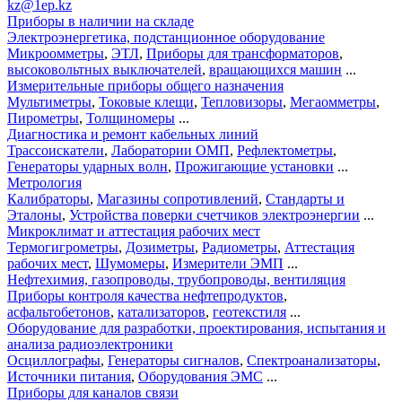
kz@1ep.kz
Приборы в наличии на складе
Электроэнергетика, подстанционное оборудование
Микроомметры
,
ЭТЛ
,
Приборы для трансформаторов
,
высоковольтных выключателей
,
вращающихся машин
...
Измерительные приборы общего назначения
Мультиметры
,
Токовые клещи
,
Тепловизоры
,
Мегаомметры
,
Пирометры
,
Толщиномеры
...
Диагностика и ремонт кабельных линий
Трассоискатели
,
Лаборатории ОМП
,
Рефлектометры
,
Генераторы ударных волн
,
Прожигающие установки
...
Метрология
Калибраторы
,
Магазины сопротивлений
,
Стандарты и
Эталоны
,
Устройства поверки счетчиков электроэнергии
...
Микроклимат и аттестация рабочих мест
Термогигрометры
,
Дозиметры
,
Радиометры
,
Аттестация
рабочих мест
,
Шумомеры
,
Измерители ЭМП
...
Нефтехимия, газопроводы, трубопроводы, вентиляция
Приборы контроля качества нефтепродуктов
,
асфальтобетонов
,
катализаторов
,
геотекстиля
...
Оборудование для разработки, проектирования, испытания и
анализа радиоэлектроники
Осциллографы
,
Генераторы сигналов
,
Спектроанализаторы
,
Источники питания
,
Оборудования ЭМС
...
Приборы для каналов связи