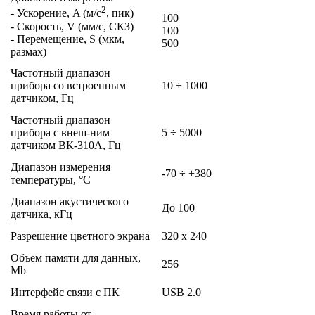
2
- Ускорение, A (м/с
, пик)
100
- Скорость, V (мм/с, СКЗ)
100
- Перемещение, S (мкм,
500
размах)
Частотный диапазон
прибора со встроенным
10 ÷ 1000
датчиком, Гц
Частотный диапазон
прибора с внеш-ним
5 ÷ 5000
датчиком ВК-310А, Гц
Диапазон измерения
-70 ÷ +380
температуры, °С
Диапазон акустического
До 100
датчика, кГц
Разрешение цветного экрана
320 х 240
Объем памяти для данных,
256
Mb
Интерфейс связи с ПК
USB 2.0
Время работы от