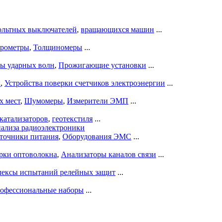
ольтных выключателей
,
вращающихся машин
...
рометры
,
Толщиномеры
...
ры ударных волн
,
Прожигающие установки
...
ы
,
Устройства поверки счетчиков электроэнергии
...
х мест
,
Шумомеры
,
Измерители ЭМП
...
катализаторов
,
геотекстиля
...
нализа радиоэлектроники
точники питания
,
Оборудования ЭМС
...
рки оптоволокна
,
Анализаторы каналов связи
...
ексы испытаний релейных защит
...
офессиональные наборы
...