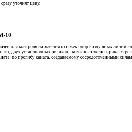
сразу уточнят цену.
М-10
чен для контроля натяжения оттяжек опор воздушных линий эле
ата, двух установочных роликов, натяжного эксцентрика, стре
ната: по прогибу каната, создаваемому сосредоточенными силам