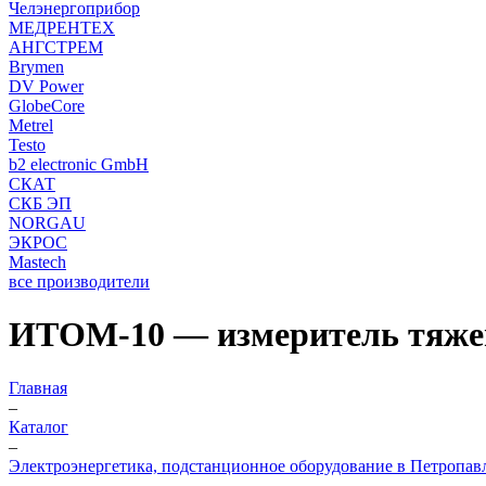
Челэнергоприбор
МЕДРЕНТЕХ
АНГСТРЕМ
Brymen
DV Power
GlobeCore
Metrel
Testo
b2 electronic GmbH
СКАТ
СКБ ЭП
NORGAU
ЭКРОС
Mastech
все производители
ИТОМ-10 — измеритель тяже
Главная
–
Каталог
–
Электроэнергетика, подстанционное оборудование в Петропав
–