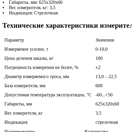
⦁ Габариты, мм: 625x320x60
⦁ Вес измерителя, кг: 3,5
⦁ Индикация: Стрелочная
Технические характеристики измерит
Параметр
Значения
Измеряемое усилие, т
0-10,0
Цена деления шкалы, кг
100
Погрешность измерения не более, %
±2
Диаметр измеряемого троса, мм
13,0 – 22,5
База измерителя, мм
600
Допустимая температура эксплуатации, °С
-60...+50
Габариты, мм
625х320х60
Вес измерителя, кг
3,5
Индикация
стрелочная
Наименование
Количество