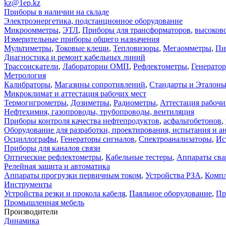
kz@1ep.kz
Приборы в наличии на складе
Электроэнергетика, подстанционное оборудование
Микроомметры
,
ЭТЛ
,
Приборы для трансформаторов
,
высоков
Измерительные приборы общего назначения
Мультиметры
,
Токовые клещи
,
Тепловизоры
,
Мегаомметры
,
Пи
Диагностика и ремонт кабельных линий
Трассоискатели
,
Лаборатории ОМП
,
Рефлектометры
,
Генерато
Метрология
Калибраторы
,
Магазины сопротивлений
,
Стандарты и Эталон
Микроклимат и аттестация рабочих мест
Термогигрометры
,
Дозиметры
,
Радиометры
,
Аттестация рабочи
Нефтехимия, газопроводы, трубопроводы, вентиляция
Приборы контроля качества нефтепродуктов
,
асфальтобетонов
,
Оборудование для разработки, проектирования, испытания и а
Осциллографы
,
Генераторы сигналов
,
Спектроанализаторы
,
Ис
Приборы для каналов связи
Оптические рефлектометры
,
Кабельные тестеры
,
Аппараты сва
Релейная защита и автоматика
Аппараты прогрузки первичным током
,
Устройства РЗА
,
Компл
Инструменты
Устройства резки и прокола кабеля
,
Паяльное оборудование
,
Пр
Промышленная мебель
Производители
Динамика