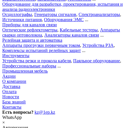
Оборудование для разработки, проектирования, испытания и
анализа радиоэлектроники
Осциллографы
,
Генераторы сигналов
,
Спектроанализаторы
,
Источники питания
,
Оборудования ЭМС
...
Приборы для каналов связи
Оптические рефлектометры
,
Кабельные тестеры
,
Аппараты
сварки оптоволокна
,
Анализаторы каналов связи
...
Релейная защита и автоматика
Аппараты прогрузки первичным током
,
Устройства РЗА
,
Комплексы испытаний релейных защит
...
Инструменты
Устройства резки и прокола кабеля
,
Паяльное оборудование
,
Профессиональные наборы
...
Промышленная мебель
Акции
О компании
Доставка
Оплата
Новости
База знаний
Контакты
Есть вопросы?
kz@1ep.kz
WhatsApp
×
Авторизация