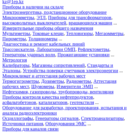
kz@1ep.kz
Приборы в наличии на складе
Электроэнергетика, подстанционное оборудование
Микроомметры
,
ЭТЛ
,
Приборы для трансформаторов
,
высоковольтных выключателей
,
вращающихся машин
...
Измерительные приборы общего назначения
Мультиметры
,
Токовые клещи
,
Тепловизоры
,
Мегаомметры
,
Пирометры
,
Толщиномеры
...
Диагностика и ремонт кабельных линий
Трассоискатели
,
Лаборатории ОМП
,
Рефлектометры
,
Генераторы ударных волн
,
Прожигающие установки
...
Метрология
Калибраторы
,
Магазины сопротивлений
,
Стандарты и
Эталоны
,
Устройства поверки счетчиков электроэнергии
...
Микроклимат и аттестация рабочих мест
Термогигрометры
,
Дозиметры
,
Радиометры
,
Аттестация
рабочих мест
,
Шумомеры
,
Измерители ЭМП
...
Нефтехимия, газопроводы, трубопроводы, вентиляция
Приборы контроля качества нефтепродуктов
,
асфальтобетонов
,
катализаторов
,
геотекстиля
...
Оборудование для разработки, проектирования, испытания и
анализа радиоэлектроники
Осциллографы
,
Генераторы сигналов
,
Спектроанализаторы
,
Источники питания
,
Оборудования ЭМС
...
Приборы для каналов связи