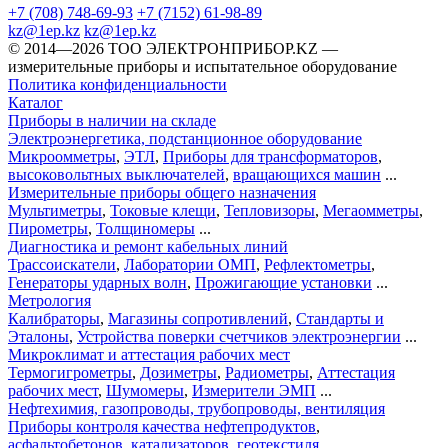
+7 (708) 748-69-93
+7 (7152) 61-98-89
kz@1ep.kz
kz@1ep.kz
©️ 2014—2026
ТОО ЭЛЕКТРОНПРИБОР.KZ
—
измерительные приборы и испытательное оборудование
Политика конфиденциальности
Каталог
Приборы в наличии на складе
Электроэнергетика, подстанционное оборудование
Микроомметры
,
ЭТЛ
,
Приборы для трансформаторов
,
высоковольтных выключателей
,
вращающихся машин
...
Измерительные приборы общего назначения
Мультиметры
,
Токовые клещи
,
Тепловизоры
,
Мегаомметры
,
Пирометры
,
Толщиномеры
...
Диагностика и ремонт кабельных линий
Трассоискатели
,
Лаборатории ОМП
,
Рефлектометры
,
Генераторы ударных волн
,
Прожигающие установки
...
Метрология
Калибраторы
,
Магазины сопротивлений
,
Стандарты и
Эталоны
,
Устройства поверки счетчиков электроэнергии
...
Микроклимат и аттестация рабочих мест
Термогигрометры
,
Дозиметры
,
Радиометры
,
Аттестация
рабочих мест
,
Шумомеры
,
Измерители ЭМП
...
Нефтехимия, газопроводы, трубопроводы, вентиляция
Приборы контроля качества нефтепродуктов
,
асфальтобетонов
,
катализаторов
,
геотекстиля
...