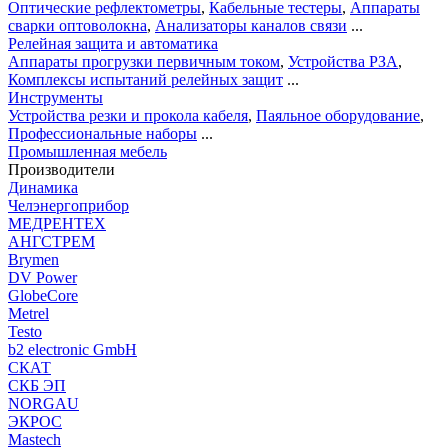
Оптические рефлектометры
,
Кабельные тестеры
,
Аппараты
сварки оптоволокна
,
Анализаторы каналов связи
...
Релейная защита и автоматика
Аппараты прогрузки первичным током
,
Устройства РЗА
,
Комплексы испытаний релейных защит
...
Инструменты
Устройства резки и прокола кабеля
,
Паяльное оборудование
,
Профессиональные наборы
...
Промышленная мебель
Производители
Динамика
Челэнергоприбор
МЕДРЕНТЕХ
АНГСТРЕМ
Brymen
DV Power
GlobeCore
Metrel
Testo
b2 electronic GmbH
СКАТ
СКБ ЭП
NORGAU
ЭКРОС
Mastech