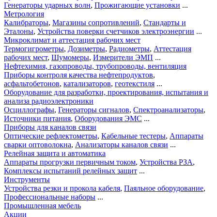
Генераторы ударных волн
,
Прожигающие установки
...
Метрология
Калибраторы
,
Магазины сопротивлений
,
Стандарты и
Эталоны
,
Устройства поверки счетчиков электроэнергии
...
Микроклимат и аттестация рабочих мест
Термогигрометры
,
Дозиметры
,
Радиометры
,
Аттестация
рабочих мест
,
Шумомеры
,
Измерители ЭМП
...
Нефтехимия, газопроводы, трубопроводы, вентиляция
Приборы контроля качества нефтепродуктов
,
асфальтобетонов
,
катализаторов
,
геотекстиля
...
Оборудование для разработки, проектирования, испытания и
анализа радиоэлектроники
Осциллографы
,
Генераторы сигналов
,
Спектроанализаторы
,
Источники питания
,
Оборудования ЭМС
...
Приборы для каналов связи
Оптические рефлектометры
,
Кабельные тестеры
,
Аппараты
сварки оптоволокна
,
Анализаторы каналов связи
...
Релейная защита и автоматика
Аппараты прогрузки первичным током
,
Устройства РЗА
,
Комплексы испытаний релейных защит
...
Инструменты
Устройства резки и прокола кабеля
,
Паяльное оборудование
,
Профессиональные наборы
...
Промышленная мебель
Акции