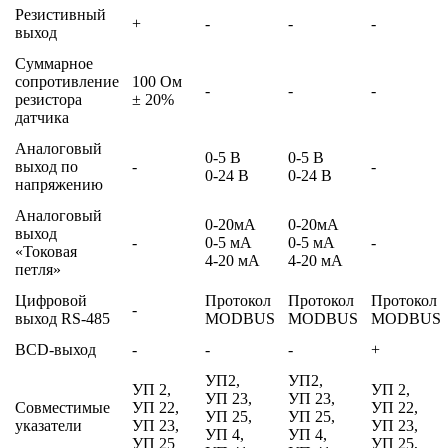
Резистивный
+
-
-
-
выход
Суммарное
сопротивление
100 Ом
-
-
-
резистора
± 20%
датчика
Аналоговый
0-5 В
0-5 В
выход по
-
-
0-24 В
0-24 В
напряжению
Аналоговый
0-20мА
0-20мА
выход
-
0-5 мА
0-5 мА
-
«Токовая
4-20 мА
4-20 мА
петля»
Цифровой
Протокол
Протокол
Протокол
-
выход RS-485
MODBUS
MODBUS
MODBUS
BCD-выход
-
-
-
+
УП2,
УП2,
УП 2,
УП 2,
УП 23,
УП 23,
Совместимые
УП 22,
УП 22,
УП 25,
УП 25,
указатели
УП 23,
УП 23,
УП 4,
УП 4,
УП 25
УП 25,