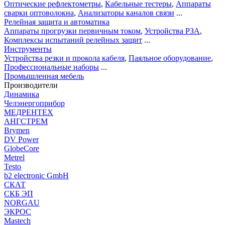
Оптические рефлектометры
,
Кабельные тестеры
,
Аппараты
сварки оптоволокна
,
Анализаторы каналов связи
...
Релейная защита и автоматика
Аппараты прогрузки первичным током
,
Устройства РЗА
,
Комплексы испытаний релейных защит
...
Инструменты
Устройства резки и прокола кабеля
,
Паяльное оборудование
,
Профессиональные наборы
...
Промышленная мебель
Производители
Динамика
Челэнергоприбор
МЕДРЕНТЕХ
АНГСТРЕМ
Brymen
DV Power
GlobeCore
Metrel
Testo
b2 electronic GmbH
СКАТ
СКБ ЭП
NORGAU
ЭКРОС
Mastech