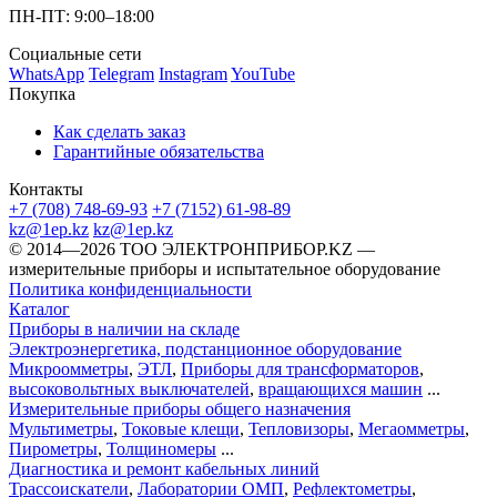
ПН-ПТ: 9:00–18:00
Социальные сети
WhatsApp
Telegram
Instagram
YouTube
Покупка
Как сделать заказ
Гарантийные обязательства
Контакты
+7 (708) 748-69-93
+7 (7152) 61-98-89
kz@1ep.kz
kz@1ep.kz
©️ 2014—2026
ТОО ЭЛЕКТРОНПРИБОР.KZ
—
измерительные приборы и испытательное оборудование
Политика конфиденциальности
Каталог
Приборы в наличии на складе
Электроэнергетика, подстанционное оборудование
Микроомметры
,
ЭТЛ
,
Приборы для трансформаторов
,
высоковольтных выключателей
,
вращающихся машин
...
Измерительные приборы общего назначения
Мультиметры
,
Токовые клещи
,
Тепловизоры
,
Мегаомметры
,
Пирометры
,
Толщиномеры
...
Диагностика и ремонт кабельных линий
Трассоискатели
,
Лаборатории ОМП
,
Рефлектометры
,