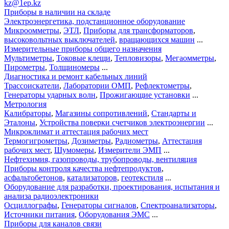
kz@1ep.kz
Приборы в наличии на складе
Электроэнергетика, подстанционное оборудование
Микроомметры
,
ЭТЛ
,
Приборы для трансформаторов
,
высоковольтных выключателей
,
вращающихся машин
...
Измерительные приборы общего назначения
Мультиметры
,
Токовые клещи
,
Тепловизоры
,
Мегаомметры
,
Пирометры
,
Толщиномеры
...
Диагностика и ремонт кабельных линий
Трассоискатели
,
Лаборатории ОМП
,
Рефлектометры
,
Генераторы ударных волн
,
Прожигающие установки
...
Метрология
Калибраторы
,
Магазины сопротивлений
,
Стандарты и
Эталоны
,
Устройства поверки счетчиков электроэнергии
...
Микроклимат и аттестация рабочих мест
Термогигрометры
,
Дозиметры
,
Радиометры
,
Аттестация
рабочих мест
,
Шумомеры
,
Измерители ЭМП
...
Нефтехимия, газопроводы, трубопроводы, вентиляция
Приборы контроля качества нефтепродуктов
,
асфальтобетонов
,
катализаторов
,
геотекстиля
...
Оборудование для разработки, проектирования, испытания и
анализа радиоэлектроники
Осциллографы
,
Генераторы сигналов
,
Спектроанализаторы
,
Источники питания
,
Оборудования ЭМС
...
Приборы для каналов связи