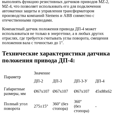
выполнять функцию резистивных датчиков приводов MZ-2,
MZ-4, что позволяет использовать его для подключения
автоматики защиты и управления трансформатором
производства компаний Siemens и ABB совместно с
отечественными приводами.
Компактный датчик положения привода ДП-4 может
использоваться не только в энергетике, а в любых других
отраслях, где требуется считывать углы поворота, смещения
положения вала с точностью до 1°.
Технические характеристики датчика
положения привода ДП-4:
Значение
Параметр
ДП-2
ДП-3
ДП-3-У
ДП-4
Габаритные
Ø67x107
Ø67x107
Ø67x107
45х88х62
размеры, мм
360°
Полный угол
360° (без
275±15°
(без
-
поворота
стопора)
стопора)