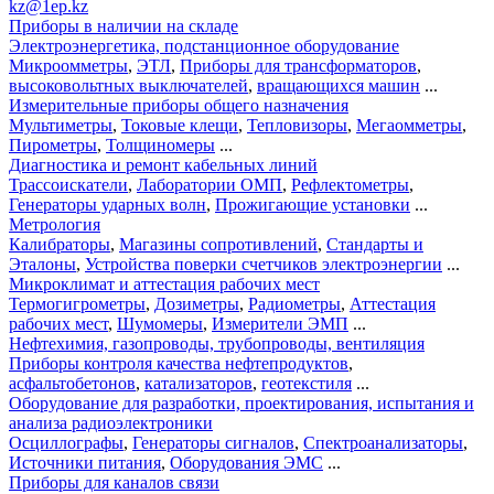
kz@1ep.kz
Приборы в наличии на складе
Электроэнергетика, подстанционное оборудование
Микроомметры
,
ЭТЛ
,
Приборы для трансформаторов
,
высоковольтных выключателей
,
вращающихся машин
...
Измерительные приборы общего назначения
Мультиметры
,
Токовые клещи
,
Тепловизоры
,
Мегаомметры
,
Пирометры
,
Толщиномеры
...
Диагностика и ремонт кабельных линий
Трассоискатели
,
Лаборатории ОМП
,
Рефлектометры
,
Генераторы ударных волн
,
Прожигающие установки
...
Метрология
Калибраторы
,
Магазины сопротивлений
,
Стандарты и
Эталоны
,
Устройства поверки счетчиков электроэнергии
...
Микроклимат и аттестация рабочих мест
Термогигрометры
,
Дозиметры
,
Радиометры
,
Аттестация
рабочих мест
,
Шумомеры
,
Измерители ЭМП
...
Нефтехимия, газопроводы, трубопроводы, вентиляция
Приборы контроля качества нефтепродуктов
,
асфальтобетонов
,
катализаторов
,
геотекстиля
...
Оборудование для разработки, проектирования, испытания и
анализа радиоэлектроники
Осциллографы
,
Генераторы сигналов
,
Спектроанализаторы
,
Источники питания
,
Оборудования ЭМС
...
Приборы для каналов связи