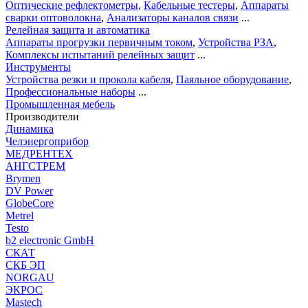
Оптические рефлектометры
,
Кабельные тестеры
,
Аппараты
сварки оптоволокна
,
Анализаторы каналов связи
...
Релейная защита и автоматика
Аппараты прогрузки первичным током
,
Устройства РЗА
,
Комплексы испытаний релейных защит
...
Инструменты
Устройства резки и прокола кабеля
,
Паяльное оборудование
,
Профессиональные наборы
...
Промышленная мебель
Производители
Динамика
Челэнергоприбор
МЕДРЕНТЕХ
АНГСТРЕМ
Brymen
DV Power
GlobeCore
Metrel
Testo
b2 electronic GmbH
СКАТ
СКБ ЭП
NORGAU
ЭКРОС
Mastech