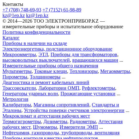
Контакты
+7 (708) 748-69-93
+7 (7152) 61-98-89
kz@1ep.kz
kz@1ep.kz
©️ 2014—2026
ТОО ЭЛЕКТРОНПРИБОР.KZ
—
измерительные приборы и испытательное оборудование
Политика конфиденциальности
Каталог
Приборы в наличии на складе
Электроэнергетика, подстанционное оборудование
Микроомметры
,
ЭТЛ
,
Приборы для трансформаторов
,
высоковольтных выключателей
,
вращающихся машин
...
Измерительные приборы общего назначения
Мультиметры
,
Токовые клещи
,
Тепловизоры
,
Мегаомметры
,
Пирометры
,
Толщиномеры
...
Диагностика и ремонт кабельных линий
Трассоискатели
,
Лаборатории ОМП
,
Рефлектометры
,
Генераторы ударных волн
,
Прожигающие установки
...
Метрология
Калибраторы
,
Магазины сопротивлений
,
Стандарты и
Эталоны
,
Устройства поверки счетчиков электроэнергии
...
Микроклимат и аттестация рабочих мест
Термогигрометры
,
Дозиметры
,
Радиометры
,
Аттестация
рабочих мест
,
Шумомеры
,
Измерители ЭМП
...
Нефтехимия, газопроводы, трубопроводы, вентиляция
Приборы контроля качества нефтепродуктов
,