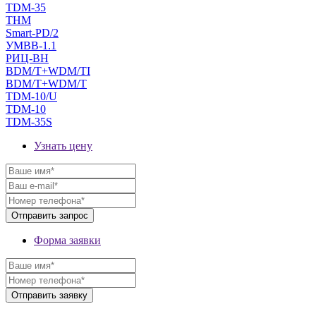
TDM-35
THM
Smart-PD/2
УМВВ-1.1
РИЦ-ВН
BDM/T+WDM/TI
BDM/T+WDM/T
TDM-10/U
TDM-10
TDM-35S
Узнать цену
Форма заявки