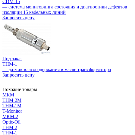
CDM-15
— система мониторинга состояния и диагностики дефектов
изоляции 15 кабельных линий
Запросить цену
Под заказ
THM-1
— датчик влагосодержания в масле трансформатора
Запросить цену
Похожие товары
МКМ
THM-2M
THM-1M
T-Monitor
МКМ-2
Optic-Oil
THM-2
THM-1