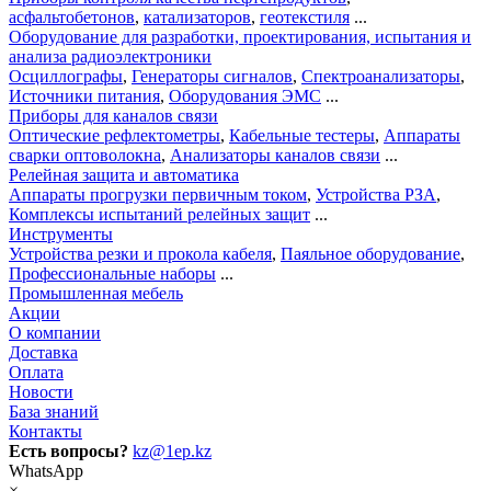
асфальтобетонов
,
катализаторов
,
геотекстиля
...
Оборудование для разработки, проектирования, испытания и
анализа радиоэлектроники
Осциллографы
,
Генераторы сигналов
,
Спектроанализаторы
,
Источники питания
,
Оборудования ЭМС
...
Приборы для каналов связи
Оптические рефлектометры
,
Кабельные тестеры
,
Аппараты
сварки оптоволокна
,
Анализаторы каналов связи
...
Релейная защита и автоматика
Аппараты прогрузки первичным током
,
Устройства РЗА
,
Комплексы испытаний релейных защит
...
Инструменты
Устройства резки и прокола кабеля
,
Паяльное оборудование
,
Профессиональные наборы
...
Промышленная мебель
Акции
О компании
Доставка
Оплата
Новости
База знаний
Контакты
Есть вопросы?
kz@1ep.kz
WhatsApp
×