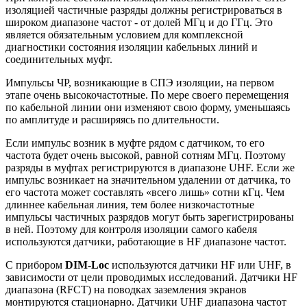
изоляцией частичные разряды должны регистрироваться в
широком диапазоне частот - от долей МГц и до ГГц. Это
является обязательным условием для комплексной
диагностики состояния изоляции кабельных линий и
соединительных муфт.
Импульсы ЧР, возникающие в СПЭ изоляции, на первом
этапе очень высокочастотные. По мере своего перемещения
по кабельной линии они изменяют свою форму, уменьшаясь
по амплитуде и расширяясь по длительности.
Если импульс возник в муфте рядом с датчиком, то его
частота будет очень высокой, равной сотням МГц. Поэтому
разряды в муфтах регистрируются в диапазоне UHF. Если же
импульс возникает на значительном удалении от датчика, то
его частота может составлять «всего лишь» сотни кГц. Чем
длиннее кабельная линия, тем более низкочастотные
импульсы частичных разрядов могут быть зарегистрированы
в ней. Поэтому для контроля изоляции самого кабеля
используются датчики, работающие в HF диапазоне частот.
С прибором
DIM-Loc
используются датчики HF или UHF, в
зависимости от цели проводимых исследований. Датчики HF
диапазона (RFCT) на поводках заземления экранов
монтируются стационарно. Датчики UHF диапазона частот