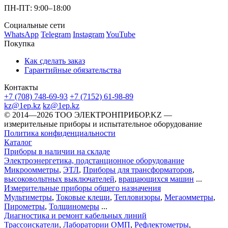
ПН-ПТ: 9:00–18:00
Социальные сети
WhatsApp
Telegram
Instagram
YouTube
Покупка
Как сделать заказ
Гарантийные обязательства
Контакты
+7 (708) 748-69-93
+7 (7152) 61-98-89
kz@1ep.kz
kz@1ep.kz
©️ 2014—2026
ТОО ЭЛЕКТРОНПРИБОР.KZ
—
измерительные приборы и испытательное оборудование
Политика конфиденциальности
Каталог
Приборы в наличии на складе
Электроэнергетика, подстанционное оборудование
Микроомметры
,
ЭТЛ
,
Приборы для трансформаторов
,
высоковольтных выключателей
,
вращающихся машин
...
Измерительные приборы общего назначения
Мультиметры
,
Токовые клещи
,
Тепловизоры
,
Мегаомметры
,
Пирометры
,
Толщиномеры
...
Диагностика и ремонт кабельных линий
Трассоискатели
,
Лаборатории ОМП
,
Рефлектометры
,