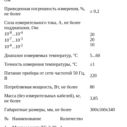
Приведенная погрешность измерения, %,
± 0,2
не более
Сила измерительного тока, А, не более
поддиапазон, Ом:
-8
-4
10
...10
20
-7
-3
20
10
...10
10
-6
-2
10
...10
Диапазон измеряемых температур, °C
5...60
Точность измерения температуры, °C
±1
Питание прибора от сети частотой 50 Гц,
220
В
Потребляемая мощность, Вт, не более
80
Масса (без измерительных кабелей), кг,
3,85
не более
Габаритные размеры, мм, не более
300х160х340
№
Наименование
Количество