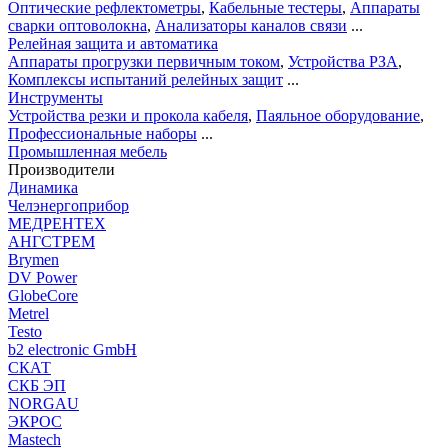
Оптические рефлектометры
,
Кабельные тестеры
,
Аппараты
сварки оптоволокна
,
Анализаторы каналов связи
...
Релейная защита и автоматика
Аппараты прогрузки первичным током
,
Устройства РЗА
,
Комплексы испытаний релейных защит
...
Инструменты
Устройства резки и прокола кабеля
,
Паяльное оборудование
,
Профессиональные наборы
...
Промышленная мебель
Производители
Динамика
Челэнергоприбор
МЕДРЕНТЕХ
АНГСТРЕМ
Brymen
DV Power
GlobeCore
Metrel
Testo
b2 electronic GmbH
СКАТ
СКБ ЭП
NORGAU
ЭКРОС
Mastech