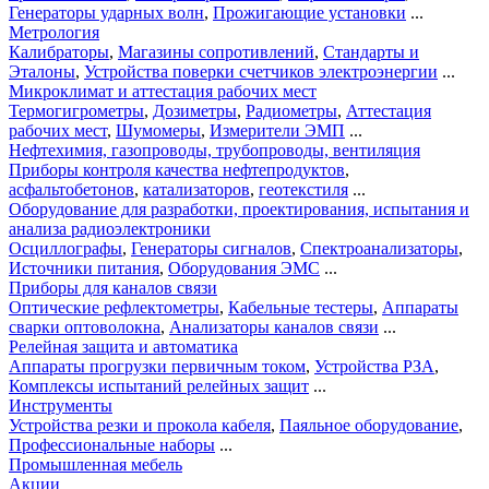
Генераторы ударных волн
,
Прожигающие установки
...
Метрология
Калибраторы
,
Магазины сопротивлений
,
Стандарты и
Эталоны
,
Устройства поверки счетчиков электроэнергии
...
Микроклимат и аттестация рабочих мест
Термогигрометры
,
Дозиметры
,
Радиометры
,
Аттестация
рабочих мест
,
Шумомеры
,
Измерители ЭМП
...
Нефтехимия, газопроводы, трубопроводы, вентиляция
Приборы контроля качества нефтепродуктов
,
асфальтобетонов
,
катализаторов
,
геотекстиля
...
Оборудование для разработки, проектирования, испытания и
анализа радиоэлектроники
Осциллографы
,
Генераторы сигналов
,
Спектроанализаторы
,
Источники питания
,
Оборудования ЭМС
...
Приборы для каналов связи
Оптические рефлектометры
,
Кабельные тестеры
,
Аппараты
сварки оптоволокна
,
Анализаторы каналов связи
...
Релейная защита и автоматика
Аппараты прогрузки первичным током
,
Устройства РЗА
,
Комплексы испытаний релейных защит
...
Инструменты
Устройства резки и прокола кабеля
,
Паяльное оборудование
,
Профессиональные наборы
...
Промышленная мебель
Акции