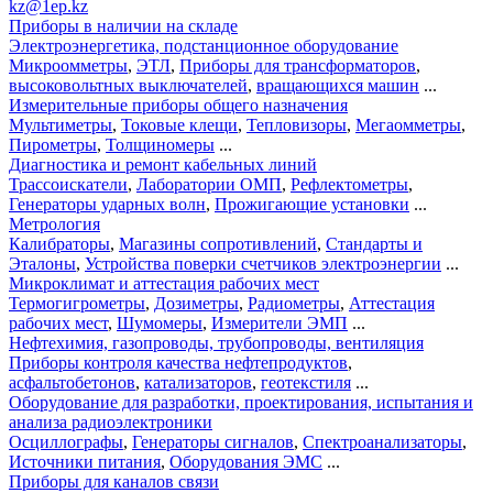
kz@1ep.kz
Приборы в наличии на складе
Электроэнергетика, подстанционное оборудование
Микроомметры
,
ЭТЛ
,
Приборы для трансформаторов
,
высоковольтных выключателей
,
вращающихся машин
...
Измерительные приборы общего назначения
Мультиметры
,
Токовые клещи
,
Тепловизоры
,
Мегаомметры
,
Пирометры
,
Толщиномеры
...
Диагностика и ремонт кабельных линий
Трассоискатели
,
Лаборатории ОМП
,
Рефлектометры
,
Генераторы ударных волн
,
Прожигающие установки
...
Метрология
Калибраторы
,
Магазины сопротивлений
,
Стандарты и
Эталоны
,
Устройства поверки счетчиков электроэнергии
...
Микроклимат и аттестация рабочих мест
Термогигрометры
,
Дозиметры
,
Радиометры
,
Аттестация
рабочих мест
,
Шумомеры
,
Измерители ЭМП
...
Нефтехимия, газопроводы, трубопроводы, вентиляция
Приборы контроля качества нефтепродуктов
,
асфальтобетонов
,
катализаторов
,
геотекстиля
...
Оборудование для разработки, проектирования, испытания и
анализа радиоэлектроники
Осциллографы
,
Генераторы сигналов
,
Спектроанализаторы
,
Источники питания
,
Оборудования ЭМС
...
Приборы для каналов связи