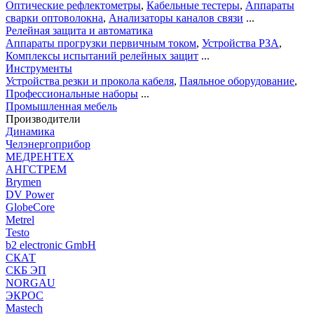
Оптические рефлектометры
,
Кабельные тестеры
,
Аппараты
сварки оптоволокна
,
Анализаторы каналов связи
...
Релейная защита и автоматика
Аппараты прогрузки первичным током
,
Устройства РЗА
,
Комплексы испытаний релейных защит
...
Инструменты
Устройства резки и прокола кабеля
,
Паяльное оборудование
,
Профессиональные наборы
...
Промышленная мебель
Производители
Динамика
Челэнергоприбор
МЕДРЕНТЕХ
АНГСТРЕМ
Brymen
DV Power
GlobeCore
Metrel
Testo
b2 electronic GmbH
СКАТ
СКБ ЭП
NORGAU
ЭКРОС
Mastech