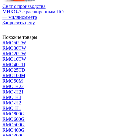
Снят с производства
МИКО-7 с расширенным ПО
— миллиомметр
Запросить цену
Похожие товары
RMO50TW
RMO30TW
RMO20TW
RMO10TW
RMO40TD
RMO25TD
RMO100M
RMO50M
RMO-H22
RMO-H21
RMO-H3
RMO-H2
RMO-H1
RMO800G
RMO600G
RMO500G
RMO400G
RMO300G