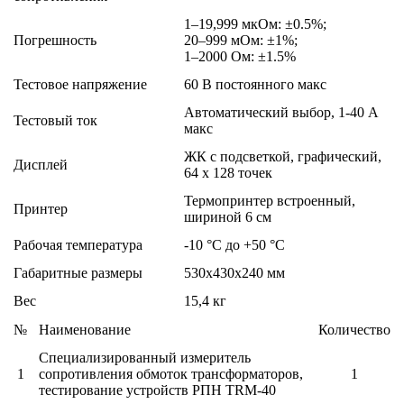
1–19,999 мкОм: ±0.5%;
Погрешность
20–999 мОм: ±1%;
1–2000 Ом: ±1.5%
Тестовое напряжение
60 В постоянного макс
Автоматический выбор, 1-40 А
Тестовый ток
макс
ЖК с подсветкой, графический,
Дисплей
64 х 128 точек
Термопринтер встроенный,
Принтер
шириной 6 см
Рабочая температура
-10 °C до +50 °C
Габаритные размеры
530x430x240 мм
Вес
15,4 кг
№
Наименование
Количество
Специализированный измеритель
1
сопротивления обмоток трансформаторов,
1
тестирование устройств РПН TRM-40