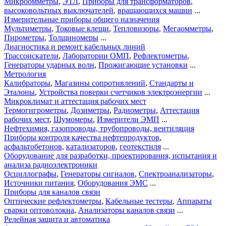
Микроомметры
,
ЭТЛ
,
Приборы для трансформаторов
,
высоковольтных выключателей
,
вращающихся машин
...
Измерительные приборы общего назначения
Мультиметры
,
Токовые клещи
,
Тепловизоры
,
Мегаомметры
,
Пирометры
,
Толщиномеры
...
Диагностика и ремонт кабельных линий
Трассоискатели
,
Лаборатории ОМП
,
Рефлектометры
,
Генераторы ударных волн
,
Прожигающие установки
...
Метрология
Калибраторы
,
Магазины сопротивлений
,
Стандарты и
Эталоны
,
Устройства поверки счетчиков электроэнергии
...
Микроклимат и аттестация рабочих мест
Термогигрометры
,
Дозиметры
,
Радиометры
,
Аттестация
рабочих мест
,
Шумомеры
,
Измерители ЭМП
...
Нефтехимия, газопроводы, трубопроводы, вентиляция
Приборы контроля качества нефтепродуктов
,
асфальтобетонов
,
катализаторов
,
геотекстиля
...
Оборудование для разработки, проектирования, испытания и
анализа радиоэлектроники
Осциллографы
,
Генераторы сигналов
,
Спектроанализаторы
,
Источники питания
,
Оборудования ЭМС
...
Приборы для каналов связи
Оптические рефлектометры
,
Кабельные тестеры
,
Аппараты
сварки оптоволокна
,
Анализаторы каналов связи
...
Релейная защита и автоматика