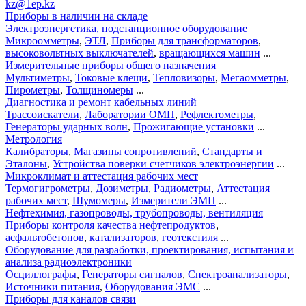
kz@1ep.kz
Приборы в наличии на складе
Электроэнергетика, подстанционное оборудование
Микроомметры
,
ЭТЛ
,
Приборы для трансформаторов
,
высоковольтных выключателей
,
вращающихся машин
...
Измерительные приборы общего назначения
Мультиметры
,
Токовые клещи
,
Тепловизоры
,
Мегаомметры
,
Пирометры
,
Толщиномеры
...
Диагностика и ремонт кабельных линий
Трассоискатели
,
Лаборатории ОМП
,
Рефлектометры
,
Генераторы ударных волн
,
Прожигающие установки
...
Метрология
Калибраторы
,
Магазины сопротивлений
,
Стандарты и
Эталоны
,
Устройства поверки счетчиков электроэнергии
...
Микроклимат и аттестация рабочих мест
Термогигрометры
,
Дозиметры
,
Радиометры
,
Аттестация
рабочих мест
,
Шумомеры
,
Измерители ЭМП
...
Нефтехимия, газопроводы, трубопроводы, вентиляция
Приборы контроля качества нефтепродуктов
,
асфальтобетонов
,
катализаторов
,
геотекстиля
...
Оборудование для разработки, проектирования, испытания и
анализа радиоэлектроники
Осциллографы
,
Генераторы сигналов
,
Спектроанализаторы
,
Источники питания
,
Оборудования ЭМС
...
Приборы для каналов связи