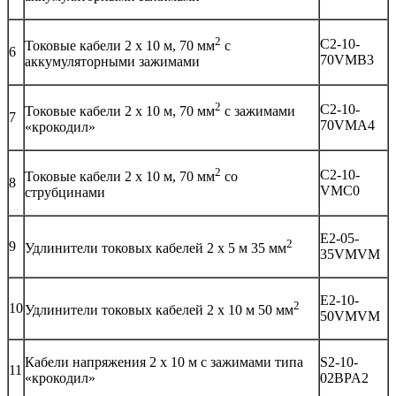
2
C2-10-
Токовые кабели 2 х 10 м, 70 мм
с
6
70VMB3
аккумуляторными зажимами
2
C2-10-
Токовые кабели 2 х 10 м, 70 мм
с зажимами
7
70VMA4
«крокодил»
2
C2-10-
Токовые кабели 2 х 10 м, 70 мм
со
8
VMC0
струбцинами
E2-05-
2
9
Удлинители токовых кабелей 2 х 5 м 35 мм
35VMVM
E2-10-
2
10
Удлинители токовых кабелей 2 х 10 м 50 мм
50VMVM
Кабели напряжения 2 х 10 м с зажимами типа
S2-10-
11
«крокодил»
02BPA2