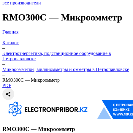
все производители
RMO300C — Микроомметр
Главная
–
Каталог
–
Электроэнергетика, подстанционное оборудование в
Петропавловске
–
Микроомметры, миллиомметры и омметры в Петропавловске
–
RMO300C — Микроомметр
PDF
RMO300C — Микроомметр