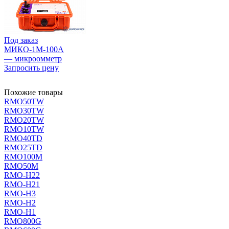
Под заказ
МИКО-1М-100А
— микроомметр
Запросить цену
Похожие товары
RMO50TW
RMO30TW
RMO20TW
RMO10TW
RMO40TD
RMO25TD
RMO100M
RMO50M
RMO-H22
RMO-H21
RMO-H3
RMO-H2
RMO-H1
RMO800G