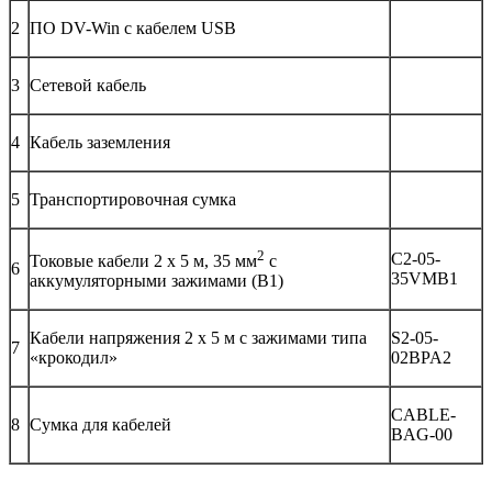
2
ПО DV-Win с кабелем USB
3
Сетевой кабель
4
Кабель заземления
5
Транспортировочная сумка
2
C2-05-
Токовые кабели 2 х 5 м, 35 мм
с
6
35VMB1
аккумуляторными зажимами (B1)
Кабели напряжения 2 х 5 м с зажимами типа
S2-05-
7
«крокодил»
02BPA2
CABLE-
8
Сумка для кабелей
BAG-00