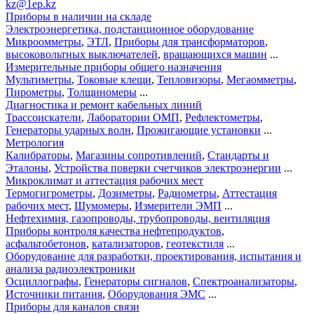
kz@1ep.kz
Приборы в наличии на складе
Электроэнергетика, подстанционное оборудование
Микроомметры
,
ЭТЛ
,
Приборы для трансформаторов
,
высоковольтных выключателей
,
вращающихся машин
...
Измерительные приборы общего назначения
Мультиметры
,
Токовые клещи
,
Тепловизоры
,
Мегаомметры
,
Пирометры
,
Толщиномеры
...
Диагностика и ремонт кабельных линий
Трассоискатели
,
Лаборатории ОМП
,
Рефлектометры
,
Генераторы ударных волн
,
Прожигающие установки
...
Метрология
Калибраторы
,
Магазины сопротивлений
,
Стандарты и
Эталоны
,
Устройства поверки счетчиков электроэнергии
...
Микроклимат и аттестация рабочих мест
Термогигрометры
,
Дозиметры
,
Радиометры
,
Аттестация
рабочих мест
,
Шумомеры
,
Измерители ЭМП
...
Нефтехимия, газопроводы, трубопроводы, вентиляция
Приборы контроля качества нефтепродуктов
,
асфальтобетонов
,
катализаторов
,
геотекстиля
...
Оборудование для разработки, проектирования, испытания и
анализа радиоэлектроники
Осциллографы
,
Генераторы сигналов
,
Спектроанализаторы
,
Источники питания
,
Оборудования ЭМС
...
Приборы для каналов связи