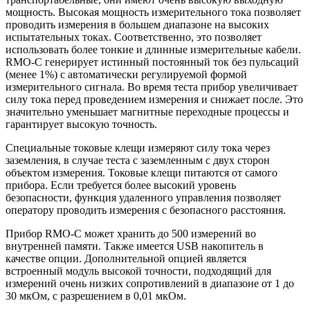
мощность. Высокая мощность измерительного тока позволяет
проводить измерения в большем диапазоне на высоких
испытательных токах. Соответственно, это позволяет
использовать более тонкие и длинные измерительные кабели.
RMO-С генерирует истинный постоянный ток без пульсаций
(менее 1%) с автоматически регулируемой формой
измерительного сигнала. Во время теста прибор увеличивает
силу тока перед проведением измерения и снижает после. Это
значительно уменьшает магнитные переходные процессы и
гарантирует высокую точность.
Специальные токовые клещи измеряют силу тока через
заземления, в случае теста с заземленным с двух сторон
объектом измерения. Токовые клещи питаются от самого
прибора. Если требуется более высокий уровень
безопасности, функция удаленного управления позволяет
оператору проводить измерения с безопасного расстояния.
Прибор RMO-C может хранить до 500 измерений во
внутренней памяти. Также имеется USB накопитель в
качестве опции. Дополнительной опцией является
встроенный модуль высокой точности, подходящий для
измерений очень низких сопротивлений в диапазоне от 1 до
30 мкОм, с разрешением в 0,01 мкОм.