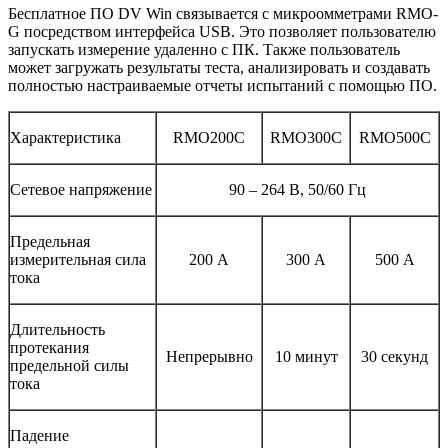
Бесплатное ПО DV Win связывается с микроомметрами RMO-
G посредством интерфейса USB. Это позволяет пользователю
запускать измерение удаленно с ПК. Также пользователь
может загружать результаты теста, анализировать и создавать
полностью настраиваемые отчеты испытаний с помощью ПО.
Характеристика
RMO200C
RMO300C
RMO500C
Сетевое напряжение
90 – 264 В, 50/60 Гц
Предельная
измерительная сила
200 А
300 А
500 А
тока
Длительность
протекания
Непрерывно
10 минут
30 секунд
предельной силы
тока
Падение