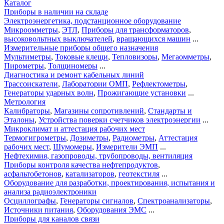
Каталог
Приборы в наличии на складе
Электроэнергетика, подстанционное оборудование
Микроомметры
,
ЭТЛ
,
Приборы для трансформаторов
,
высоковольтных выключателей
,
вращающихся машин
...
Измерительные приборы общего назначения
Мультиметры
,
Токовые клещи
,
Тепловизоры
,
Мегаомметры
,
Пирометры
,
Толщиномеры
...
Диагностика и ремонт кабельных линий
Трассоискатели
,
Лаборатории ОМП
,
Рефлектометры
,
Генераторы ударных волн
,
Прожигающие установки
...
Метрология
Калибраторы
,
Магазины сопротивлений
,
Стандарты и
Эталоны
,
Устройства поверки счетчиков электроэнергии
...
Микроклимат и аттестация рабочих мест
Термогигрометры
,
Дозиметры
,
Радиометры
,
Аттестация
рабочих мест
,
Шумомеры
,
Измерители ЭМП
...
Нефтехимия, газопроводы, трубопроводы, вентиляция
Приборы контроля качества нефтепродуктов
,
асфальтобетонов
,
катализаторов
,
геотекстиля
...
Оборудование для разработки, проектирования, испытания и
анализа радиоэлектроники
Осциллографы
,
Генераторы сигналов
,
Спектроанализаторы
,
Источники питания
,
Оборудования ЭМС
...
Приборы для каналов связи