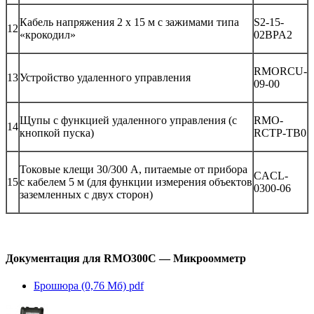
Кабель напряжения 2 х 15 м с зажимами типа
S2-15-
12
«крокодил»
02BPA2
RMORCU-
13
Устройство удаленного управления
09-00
Щупы с функцией удаленного управления (с
RMO-
14
кнопкой пуска)
RCTP-TB0
Токовые клещи 30/300 А, питаемые от прибора
CACL-
15
с кабелем 5 м (для функции измерения объектов
0300-06
заземленных с двух сторон)
Документация для RMO300C — Микроомметр
Брошюра (0,76 Мб)
pdf