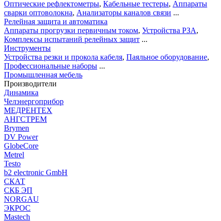
Оптические рефлектометры
,
Кабельные тестеры
,
Аппараты
сварки оптоволокна
,
Анализаторы каналов связи
...
Релейная защита и автоматика
Аппараты прогрузки первичным током
,
Устройства РЗА
,
Комплексы испытаний релейных защит
...
Инструменты
Устройства резки и прокола кабеля
,
Паяльное оборудование
,
Профессиональные наборы
...
Промышленная мебель
Производители
Динамика
Челэнергоприбор
МЕДРЕНТЕХ
АНГСТРЕМ
Brymen
DV Power
GlobeCore
Metrel
Testo
b2 electronic GmbH
СКАТ
СКБ ЭП
NORGAU
ЭКРОС
Mastech