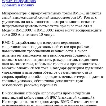
скрыть информацию
Добавить в корзину
Микроомметры с продолжительным током RMO-C являются
самой высокомощной серией микроомметров DV Power, с
улучшенными возможностями измерительного сигнала и
непрерывной длительностью теста при силе тока 200 А.
Модели RMO300C и RMO500C также могут воспроизводить
ток в 300 А, в течение 10 минут.
RMO-C разработаны для измерения переходного
сопротивления неиндуктивных объектов при работах с
повышенными требованиями безопасности. Прибор
испытывает высоковольтные выключатели среднего и
высокого классов напряжения, разъединители, соединения
шин высокого тока, кабельные сростки и прочие контакты с
высокой рабочей силой тока. Благодаря функциям удаленного
управления и измерения объектов с заземлением с двух
сторон, прибор способен проводить точные измерения даже в
сложных условиях, обеспечивая дополнительную
безопасность рабочему персоналу.
В исполнении прибора используется противоударный
пластиковый кейс с защитой IP67 (с закрытой крышкой).
Несмотря на то, что микроомметры RMO-C очень легкие и
транспортабельные, они имеют очень высокую выходную