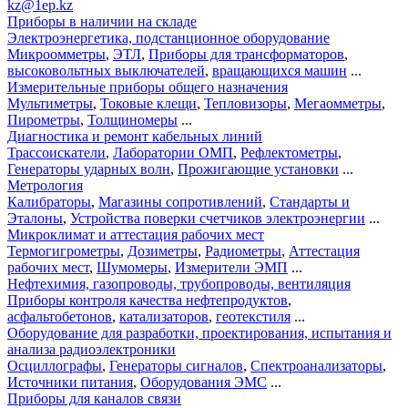
kz@1ep.kz
Приборы в наличии на складе
Электроэнергетика, подстанционное оборудование
Микроомметры
,
ЭТЛ
,
Приборы для трансформаторов
,
высоковольтных выключателей
,
вращающихся машин
...
Измерительные приборы общего назначения
Мультиметры
,
Токовые клещи
,
Тепловизоры
,
Мегаомметры
,
Пирометры
,
Толщиномеры
...
Диагностика и ремонт кабельных линий
Трассоискатели
,
Лаборатории ОМП
,
Рефлектометры
,
Генераторы ударных волн
,
Прожигающие установки
...
Метрология
Калибраторы
,
Магазины сопротивлений
,
Стандарты и
Эталоны
,
Устройства поверки счетчиков электроэнергии
...
Микроклимат и аттестация рабочих мест
Термогигрометры
,
Дозиметры
,
Радиометры
,
Аттестация
рабочих мест
,
Шумомеры
,
Измерители ЭМП
...
Нефтехимия, газопроводы, трубопроводы, вентиляция
Приборы контроля качества нефтепродуктов
,
асфальтобетонов
,
катализаторов
,
геотекстиля
...
Оборудование для разработки, проектирования, испытания и
анализа радиоэлектроники
Осциллографы
,
Генераторы сигналов
,
Спектроанализаторы
,
Источники питания
,
Оборудования ЭМС
...
Приборы для каналов связи