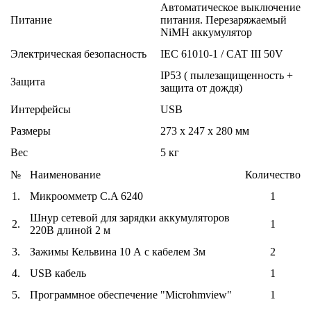
Автоматическое выключение
Питание
питания. Перезаряжаемый
NiMH аккумулятор
Электрическая безопасность
IEC 61010-1 / CAT III 50V
IP53 ( пылезащищенность +
Защита
защита от дождя)
Интерфейсы
USB
Размеры
273 x 247 x 280 мм
Вес
5 кг
№
Наименование
Количество
1.
Микроомметр C.A 6240
1
Шнур сетевой для зарядки аккумуляторов
2.
1
220В длиной 2 м
3.
Зажимы Кельвина 10 А с кабелем 3м
2
4.
USB кабель
1
5.
Программное обеспечение "Microhmview"
1