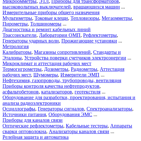
Микроомметры
,
ЭТЛ
,
Приборы для трансформаторов
,
высоковольтных выключателей
,
вращающихся машин
...
Измерительные приборы общего назначения
Мультиметры
,
Токовые клещи
,
Тепловизоры
,
Мегаомметры
,
Пирометры
,
Толщиномеры
...
Диагностика и ремонт кабельных линий
Трассоискатели
,
Лаборатории ОМП
,
Рефлектометры
,
Генераторы ударных волн
,
Прожигающие установки
...
Метрология
Калибраторы
,
Магазины сопротивлений
,
Стандарты и
Эталоны
,
Устройства поверки счетчиков электроэнергии
...
Микроклимат и аттестация рабочих мест
Термогигрометры
,
Дозиметры
,
Радиометры
,
Аттестация
рабочих мест
,
Шумомеры
,
Измерители ЭМП
...
Нефтехимия, газопроводы, трубопроводы, вентиляция
Приборы контроля качества нефтепродуктов
,
асфальтобетонов
,
катализаторов
,
геотекстиля
...
Оборудование для разработки, проектирования, испытания и
анализа радиоэлектроники
Осциллографы
,
Генераторы сигналов
,
Спектроанализаторы
,
Источники питания
,
Оборудования ЭМС
...
Приборы для каналов связи
Оптические рефлектометры
,
Кабельные тестеры
,
Аппараты
сварки оптоволокна
,
Анализаторы каналов связи
...
Релейная защита и автоматика