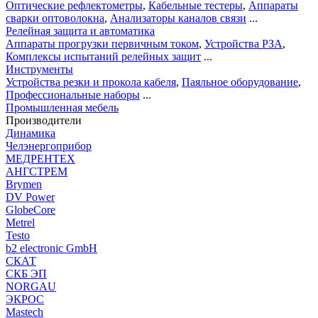
Оптические рефлектометры
,
Кабельные тестеры
,
Аппараты
сварки оптоволокна
,
Анализаторы каналов связи
...
Релейная защита и автоматика
Аппараты прогрузки первичным током
,
Устройства РЗА
,
Комплексы испытаний релейных защит
...
Инструменты
Устройства резки и прокола кабеля
,
Паяльное оборудование
,
Профессиональные наборы
...
Промышленная мебель
Производители
Динамика
Челэнергоприбор
МЕДРЕНТЕХ
АНГСТРЕМ
Brymen
DV Power
GlobeCore
Metrel
Testo
b2 electronic GmbH
СКАТ
СКБ ЭП
NORGAU
ЭКРОС
Mastech