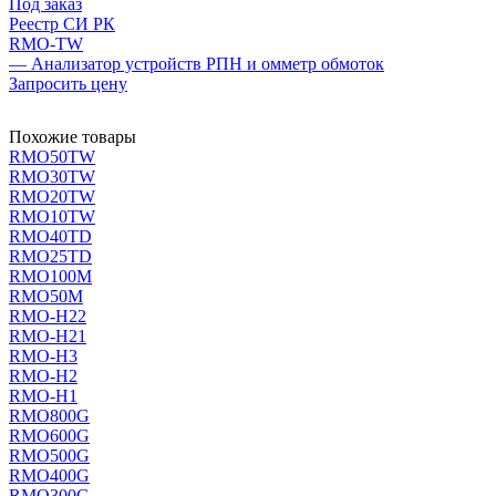
Под заказ
Реестр СИ РК
RMO-TW
— Анализатор устройств РПН и омметр обмоток
Запросить цену
Похожие товары
RMO50TW
RMO30TW
RMO20TW
RMO10TW
RMO40TD
RMO25TD
RMO100M
RMO50M
RMO-H22
RMO-H21
RMO-H3
RMO-H2
RMO-H1
RMO800G
RMO600G
RMO500G
RMO400G
RMO300G