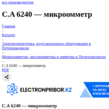
все производители
C.A 6240 — микроомметр
Главная
–
Каталог
–
Электроэнергетика, подстанционное оборудование в
Петропавловске
–
Микроомметры, миллиомметры и омметры в Петропавловске
–
C.A 6240 — микроомметр
PDF
C.A 6240 — микроомметр