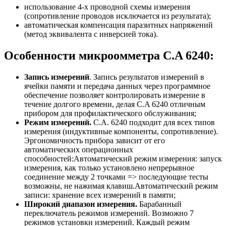
использование 4-х проводной схемы измерения
(сопротивление проводов исключается из результата);
автоматическая компенсация паразитных напряжений
(метод эквивалента с инверсией тока).
Особенности микроомметра C.A 6240:
Запись измерений
. Запись результатов измерений в
ячейки памяти и передача данных через программное
обеспечение позволяет контролировать измерение в
течение долгого времени, делая C.A 6240 отличным
прибором для профилактического обслуживания;
Режим измерений.
C.A. 6240 подходит для всех типов
измерения (индуктивные компоненты, сопротивление).
Эргономичность прибора зависит от его
автоматических операционных
способностей:Автоматический режим измерения: запуск
измерения, как только установлено непрерывное
соединение между 2 точками => последующие тесты
возможны, не нажимая клавиш.Автоматический режим
записи: хранение всех измерений в памяти;
Широкий диапазон измерения.
Барабанный
переключатель режимов измерений. Возможно 7
режимов установки измерений. Каждый режим