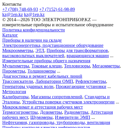
Контакты
+7 (708) 748-69-93
+7 (7152) 61-98-89
kz@1ep.kz
kz@1ep.kz
©️ 2014—2026
ТОО ЭЛЕКТРОНПРИБОР.KZ
—
измерительные приборы и испытательное оборудование
Политика конфиденциальности
Каталог
Приборы в наличии на складе
Электроэнергетика, подстанционное оборудование
Микроомметры
,
ЭТЛ
,
Приборы для трансформаторов
,
высоковольтных выключателей
,
вращающихся машин
...
Измерительные приборы общего назначения
Мультиметры
,
Токовые клещи
,
Тепловизоры
,
Мегаомметры
,
Пирометры
,
Толщиномеры
...
Диагностика и ремонт кабельных линий
Трассоискатели
,
Лаборатории ОМП
,
Рефлектометры
,
Генераторы ударных волн
,
Прожигающие установки
...
Метрология
Калибраторы
,
Магазины сопротивлений
,
Стандарты и
Эталоны
,
Устройства поверки счетчиков электроэнергии
...
Микроклимат и аттестация рабочих мест
Термогигрометры
,
Дозиметры
,
Радиометры
,
Аттестация
рабочих мест
,
Шумомеры
,
Измерители ЭМП
...
Нефтехимия, газопроводы, трубопроводы, вентиляция
Приборы контроля качества нефтепродуктов
,