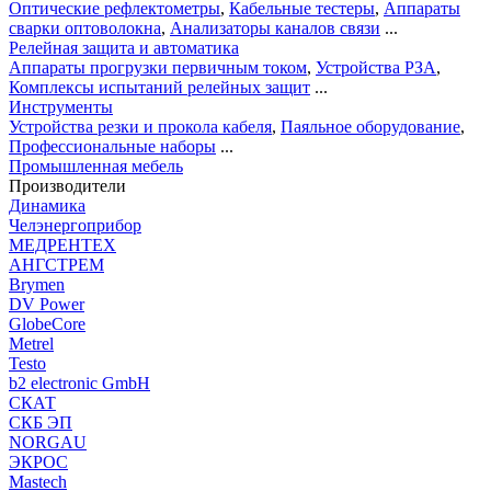
Оптические рефлектометры
,
Кабельные тестеры
,
Аппараты
сварки оптоволокна
,
Анализаторы каналов связи
...
Релейная защита и автоматика
Аппараты прогрузки первичным током
,
Устройства РЗА
,
Комплексы испытаний релейных защит
...
Инструменты
Устройства резки и прокола кабеля
,
Паяльное оборудование
,
Профессиональные наборы
...
Промышленная мебель
Производители
Динамика
Челэнергоприбор
МЕДРЕНТЕХ
АНГСТРЕМ
Brymen
DV Power
GlobeCore
Metrel
Testo
b2 electronic GmbH
СКАТ
СКБ ЭП
NORGAU
ЭКРОС
Mastech