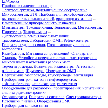
kz@1ep.kz
Приборы в наличии на складе
Электроэнергетика, подстанционное оборудование
Микроомметры
,
ЭТЛ
,
Приборы для трансформаторов
,
высоковольтных выключателей
,
вращающихся машин
...
Измерительные приборы общего назначения
Мультиметры
,
Токовые клещи
,
Тепловизоры
,
Мегаомметры
,
Пирометры
,
Толщиномеры
...
Диагностика и ремонт кабельных линий
Трассоискатели
,
Лаборатории ОМП
,
Рефлектометры
,
Генераторы ударных волн
,
Прожигающие установки
...
Метрология
Калибраторы
,
Магазины сопротивлений
,
Стандарты и
Эталоны
,
Устройства поверки счетчиков электроэнергии
...
Микроклимат и аттестация рабочих мест
Термогигрометры
,
Дозиметры
,
Радиометры
,
Аттестация
рабочих мест
,
Шумомеры
,
Измерители ЭМП
...
Нефтехимия, газопроводы, трубопроводы, вентиляция
Приборы контроля качества нефтепродуктов
,
асфальтобетонов
,
катализаторов
,
геотекстиля
...
Оборудование для разработки, проектирования, испытания и
анализа радиоэлектроники
Осциллографы
,
Генераторы сигналов
,
Спектроанализаторы
,
Источники питания
,
Оборудования ЭМС
...
Приборы для каналов связи