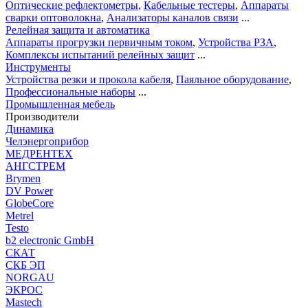
Оптические рефлектометры
,
Кабельные тестеры
,
Аппараты
сварки оптоволокна
,
Анализаторы каналов связи
...
Релейная защита и автоматика
Аппараты прогрузки первичным током
,
Устройства РЗА
,
Комплексы испытаний релейных защит
...
Инструменты
Устройства резки и прокола кабеля
,
Паяльное оборудование
,
Профессиональные наборы
...
Промышленная мебель
Производители
Динамика
Челэнергоприбор
МЕДРЕНТЕХ
АНГСТРЕМ
Brymen
DV Power
GlobeCore
Metrel
Testo
b2 electronic GmbH
СКАТ
СКБ ЭП
NORGAU
ЭКРОС
Mastech