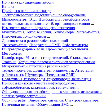
Политика конфиденциальности
Каталог
Приборы в наличии на складе
Электроэнергетика, подстанционное оборудование
Микроомметры
,
ЭТЛ
,
Приборы для трансформаторов
,
высоковольтных выключателей
,
вращающихся машин
...
Измерительные приборы общего назначения
Мультиметры
,
Токовые клещи
,
Тепловизоры
,
Мегаомметры
,
Пирометры
,
Толщиномеры
...
Диагностика и ремонт кабельных линий
Трассоискатели
,
Лаборатории ОМП
,
Рефлектометры
,
Генераторы ударных волн
,
Прожигающие установки
...
Метрология
Калибраторы
,
Магазины сопротивлений
,
Стандарты и
Эталоны
,
Устройства поверки счетчиков электроэнергии
...
Микроклимат и аттестация рабочих мест
Термогигрометры
,
Дозиметры
,
Радиометры
,
Аттестация
рабочих мест
,
Шумомеры
,
Измерители ЭМП
...
Нефтехимия, газопроводы, трубопроводы, вентиляция
Приборы контроля качества нефтепродуктов
,
асфальтобетонов
,
катализаторов
,
геотекстиля
...
Оборудование для разработки, проектирования, испытания и
анализа радиоэлектроники
Осциллографы
,
Генераторы сигналов
,
Спектроанализаторы
,
Источники питания
,
Оборудования ЭМС
...