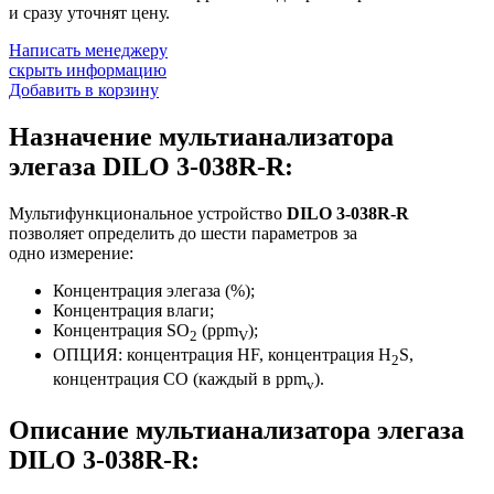
и сразу уточнят цену.
Написать менеджеру
скрыть информацию
Добавить в корзину
Назначение мультианализатора
элегаза DILO 3-038R-R:
Мультифункциональное устройство
DILO 3-038R-R
позволяет определить до шести параметров за
одно измерение:
Концентрация элегаза (%);
Концентрация влаги;
Концентрация SO
(ppm
);
2
V
ОПЦИЯ: концентрация HF, концентрация H
S,
2
концентрация CO (каждый в ppm
).
v
Описание мультианализатора элегаза
DILO 3-038R-R: