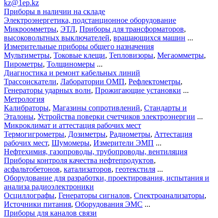
kz@1ep.kz
Приборы в наличии на складе
Электроэнергетика, подстанционное оборудование
Микроомметры
,
ЭТЛ
,
Приборы для трансформаторов
,
высоковольтных выключателей
,
вращающихся машин
...
Измерительные приборы общего назначения
Мультиметры
,
Токовые клещи
,
Тепловизоры
,
Мегаомметры
,
Пирометры
,
Толщиномеры
...
Диагностика и ремонт кабельных линий
Трассоискатели
,
Лаборатории ОМП
,
Рефлектометры
,
Генераторы ударных волн
,
Прожигающие установки
...
Метрология
Калибраторы
,
Магазины сопротивлений
,
Стандарты и
Эталоны
,
Устройства поверки счетчиков электроэнергии
...
Микроклимат и аттестация рабочих мест
Термогигрометры
,
Дозиметры
,
Радиометры
,
Аттестация
рабочих мест
,
Шумомеры
,
Измерители ЭМП
...
Нефтехимия, газопроводы, трубопроводы, вентиляция
Приборы контроля качества нефтепродуктов
,
асфальтобетонов
,
катализаторов
,
геотекстиля
...
Оборудование для разработки, проектирования, испытания и
анализа радиоэлектроники
Осциллографы
,
Генераторы сигналов
,
Спектроанализаторы
,
Источники питания
,
Оборудования ЭМС
...
Приборы для каналов связи