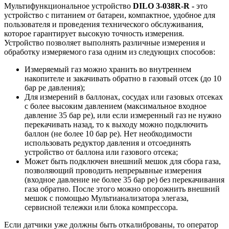
Мультифункциональное устройство
DILO 3-038R-R -
это
устройство с питанием от батареи, компактное, удобное для
пользователя и проведения технического обслуживания,
которое гарантирует высокую точность измерения.
Устройство позволяет выполнять различные измерения и
обработку измеряемого газа одним из следующих способов:
Измеряемый газ можно хранить во внутреннем
накопителе и закачивать обратно в газовый отсек (до 10
бар pe давления);
Для измерений в баллонах, сосудах или газовых отсеках
с более высоким давлением (максимальное входное
давление 35 бар pe), или если измеренный газ не нужно
перекачивать назад, то к выходу можно подключить
баллон (не более 10 бар pe). Нет необходимости
использовать редуктор давления и отсоединять
устройство от баллона или газового отсека;
Может быть подключен внешний мешок для сбора газа,
позволяющий проводить непрерывные измерения
(входное давление не более 35 бар pe) без перекачивания
газа обратно. После этого можно опорожнить внешний
мешок с помощью Мультианализатора элегаза,
сервисной тележки или блока компрессора.
Если датчики уже должны быть откалиброваны, то оператор