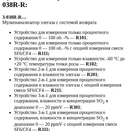
038R-R:
3-038R-R…
Мультианализатор элегаза с системой возврата
Устройство для измерения только процентного
содержания 0 — 100 об. -% —
R101
;
Устройство для измерения только процентного
содержания 0 — 100 об. -% с опцией измерения смеси
SF6/CF4 —
R111;
Устройство для измерения только влажности: -60 °C до
+20 °C температуры точки росы —
R102
;
Устройство 2-в-1 для измерения процентного
содержания и влажности элегаза —
R201
;
Устройство 2-в-1 для измерения процентного
содержания и влажности элегаза с опцией измерения
смеси SF6/CF4 —
R211
;
Устройство 3-в-1 для измерения процентного
содержания, влажности и концентрации SO
в
2
диапазоне 0 — 20 ppmV —
R301
;
Устройство 3-в-1 для измерения процентного
содержания, влажности и концентрации SO
в
2
диапазоне 0 — 20 ppmV с опцией измерения смеси
SF6/CF4 —
R311;