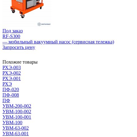
Под заказ
RF-S300
— мобильный вакуумный насос (сервисная тележка)
Запросить цену
Похожие товары
РХЭ-003
РХЭ-002
РХЭ-001
РХЭ
ПФ-020
ПФ-008
ПФ
УВМ-200-002
УВМ-100-002
УВМ-100-001
УВМ-100
УВМ-63-002
УВМ-63-001