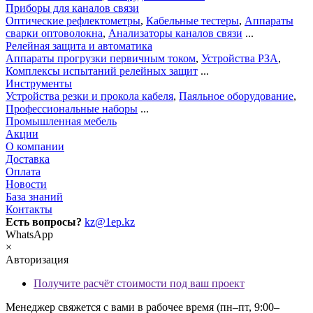
Приборы для каналов связи
Оптические рефлектометры
,
Кабельные тестеры
,
Аппараты
сварки оптоволокна
,
Анализаторы каналов связи
...
Релейная защита и автоматика
Аппараты прогрузки первичным током
,
Устройства РЗА
,
Комплексы испытаний релейных защит
...
Инструменты
Устройства резки и прокола кабеля
,
Паяльное оборудование
,
Профессиональные наборы
...
Промышленная мебель
Акции
О компании
Доставка
Оплата
Новости
База знаний
Контакты
Есть вопросы?
kz@1ep.kz
WhatsApp
×
Авторизация
Получите расчёт стоимости под ваш проект
Менеджер свяжется с вами в рабочее время (пн–пт, 9:00–