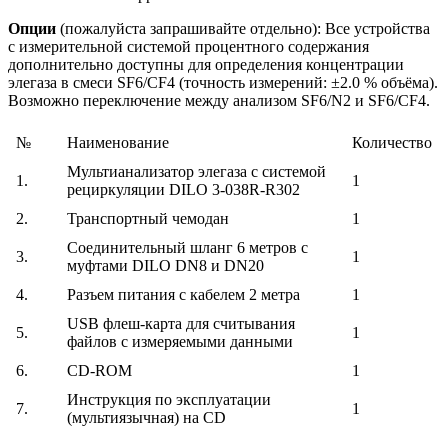
Опции
(пожалуйста запрашивайте отдельно): Все устройства
с измерительной системой процентного содержания
дополнительно доступны для определения концентрации
элегаза в смеси SF6/CF4 (точность измерений: ±2.0 % объёма).
Возможно переключение между анализом SF6/N2 и SF6/CF4.
№
Наименование
Количество
Мультианализатор элегаза с системой
1.
1
рециркуляции DILO 3-038R-R302
2.
Транспортный чемодан
1
Cоединительный шланг 6 метров с
3.
1
муфтами DILO DN8 и DN20
4.
Разъем питания с кабелем 2 метра
1
USB флеш-карта для считывания
5.
1
файлов с измеряемыми данными
6.
CD-ROM
1
Инструкция по эксплуатации
7.
1
(мультиязычная) на CD