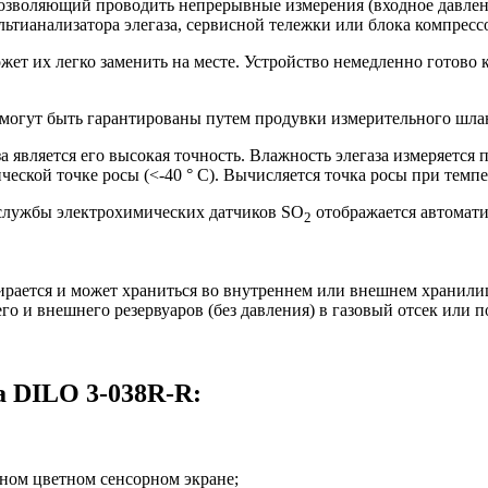
зволяющий проводить непрерывные измерения (входное давление 
ианализатора элегаза, сервисной тележки или блока компресс
ет их легко заменить на месте. Устройство немедленно готово 
могут быть гарантированы путем продувки измерительного шла
вляется его высокая точность. Влажность элегаза измеряется п
ческой точке росы (<-40 ° C). Вычисляется точка росы при тем
 службы электрохимических датчиков SO
отображается автомати
2
ирается и может храниться во внутреннем или внешнем хранил
го и внешнего резервуаров (без давления) в газовый отсек или
а DILO 3-038R-R:
ном цветном сенсорном экране;