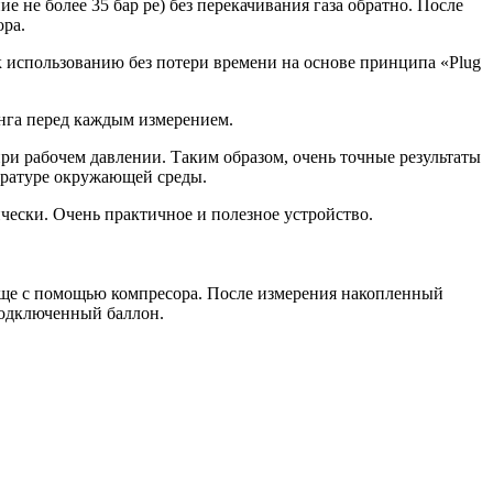
не более 35 бар pe) без перекачивания газа обратно. После
ора.
к использованию без потери времени на основе принципа «Plug
нга перед каждым измерением.
ри рабочем давлении. Таким образом, очень точные результаты
пературе окружающей среды.
чески. Очень практичное и полезное устройство.
ище с помощью компресора. После измерения накопленный
 подключенный баллон.