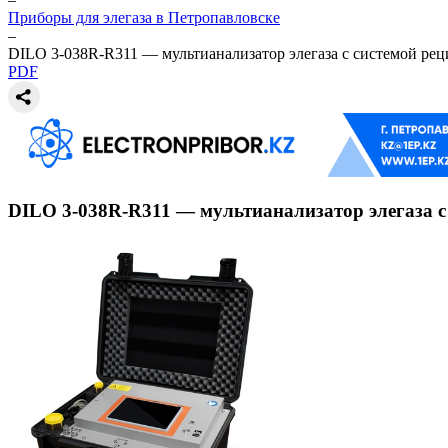
Приборы для элегаза в Петропавловске
–
DILO 3-038R-R311 — мультианализатор элегаза с системой ре
PDF
DILO 3-038R-R311 — мультианализатор элегаза с