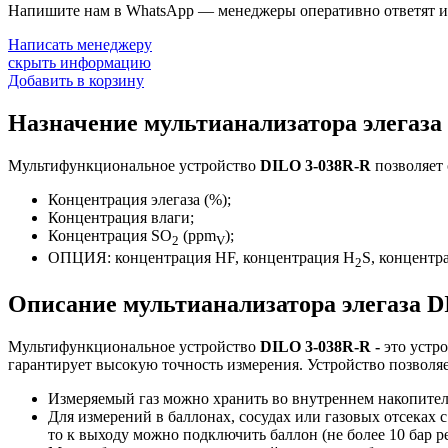
Напишите нам в WhatsApp — менеджеры оперативно ответят и 
Написать менеджеру
скрыть информацию
Добавить в корзину
Назначение мультианализатора элегаза
Мультифункциональное устройство
DILO 3-038R-R
позволяет 
Концентрация элегаза (%);
Концентрация влаги;
Концентрация SO
(ppm
);
2
V
ОПЦИЯ: концентрация HF, концентрация H
S, концентр
2
Описание мультианализатора элегаза D
Мультифункциональное устройство
DILO 3-038R-R -
это устр
гарантирует высокую точность измерения. Устройство позволя
Измеряемый газ можно хранить во внутреннем накопителе 
Для измерений в баллонах, сосудах или газовых отсеках 
то к выходу можно подключить баллон (не более 10 бар pe