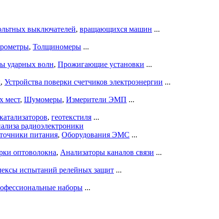
ольтных выключателей
,
вращающихся машин
...
рометры
,
Толщиномеры
...
ры ударных волн
,
Прожигающие установки
...
ы
,
Устройства поверки счетчиков электроэнергии
...
х мест
,
Шумомеры
,
Измерители ЭМП
...
катализаторов
,
геотекстиля
...
нализа радиоэлектроники
точники питания
,
Оборудования ЭМС
...
рки оптоволокна
,
Анализаторы каналов связи
...
ексы испытаний релейных защит
...
офессиональные наборы
...