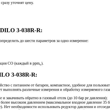
сразу уточнят цену.
 DILO 3-038R-R:
определить до шести параметров за одно измерение:
ация CO (каждый в ppm
).
v
ILO 3-038R-R:
ойство с питанием от батареи, компактное, удобное для пользова
ет выполнять различные измерения и обработку измеряемого газ
и закачивать обратно в газовый отсек (до 10 бар pe давления);
с более высоким давлением (максимальное входное давление 35 ба
). Нет необходимости использовать редуктор давления и отсоеди