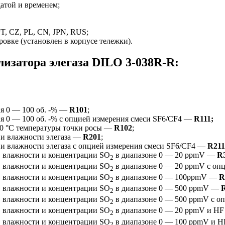
датой и временем;
PT, CZ, PL, CN, JPN, RUS;
овке (установлен в корпусе тележки).
изатора элегаза DILO 3-038R-R:
ия 0 — 100 об. -% —
R101
;
ия 0 — 100 об. -% с опцией измерения смеси SF6/CF4 —
R111;
+20 °C температуры точки росы —
R102
;
 и влажности элегаза —
R201
;
 и влажности элегаза с опцией измерения смеси SF6/CF4 —
R211
я, влажности и концентрации SO
в диапазоне 0 — 20 ppmV —
R
2
я, влажности и концентрации SO
в диапазоне 0 — 20 ppmV с оп
2
я, влажности и концентрации SO
в диапазоне 0 — 100ppmV —
R
2
я, влажности и концентрации SO
в диапазоне 0 — 500 ppmV —
2
я, влажности и концентрации SO
в диапазоне 0 — 500 ppmV с о
2
я, влажности и концентрации SO
в диапазоне 0 — 20 ppmV и HF
2
я, влажности и концентрации SO
в диапазоне 0 — 100 ppmV и H
2