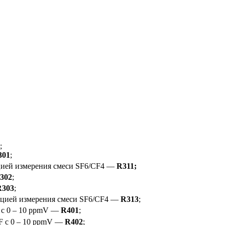
;
301
;
цией измерения смеси SF6/CF4 —
R311;
302
;
R303
;
пцией измерения смеси SF6/CF4 —
R313
;
 с 0 – 10 ppmV —
R401
;
F с 0 – 10 ppmV —
R402
;