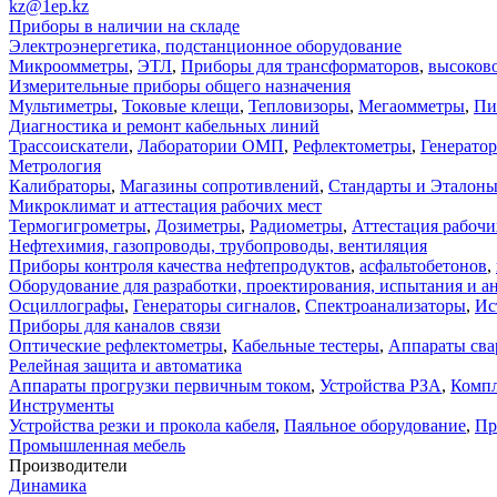
kz@1ep.kz
Приборы в наличии на складе
Электроэнергетика, подстанционное оборудование
Микроомметры
,
ЭТЛ
,
Приборы для трансформаторов
,
высоков
Измерительные приборы общего назначения
Мультиметры
,
Токовые клещи
,
Тепловизоры
,
Мегаомметры
,
Пи
Диагностика и ремонт кабельных линий
Трассоискатели
,
Лаборатории ОМП
,
Рефлектометры
,
Генерато
Метрология
Калибраторы
,
Магазины сопротивлений
,
Стандарты и Эталон
Микроклимат и аттестация рабочих мест
Термогигрометры
,
Дозиметры
,
Радиометры
,
Аттестация рабочи
Нефтехимия, газопроводы, трубопроводы, вентиляция
Приборы контроля качества нефтепродуктов
,
асфальтобетонов
,
Оборудование для разработки, проектирования, испытания и а
Осциллографы
,
Генераторы сигналов
,
Спектроанализаторы
,
Ис
Приборы для каналов связи
Оптические рефлектометры
,
Кабельные тестеры
,
Аппараты сва
Релейная защита и автоматика
Аппараты прогрузки первичным током
,
Устройства РЗА
,
Компл
Инструменты
Устройства резки и прокола кабеля
,
Паяльное оборудование
,
Пр
Промышленная мебель
Производители
Динамика