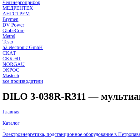
Челэнергоприбор
МЕДРЕНТЕХ
АНГСТРЕМ
Brymen
DV Power
GlobeCore
Metrel
Testo
b2 electronic GmbH
СКАТ
СКБ ЭП
NORGAU
ЭКРОС
Mastech
все производители
DILO 3-038R-R311 — мультиан
Главная
–
Каталог
–
Электроэнергетика, подстанционное оборудование в Петропав
–