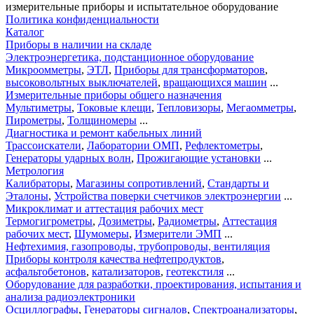
измерительные приборы и испытательное оборудование
Политика конфиденциальности
Каталог
Приборы в наличии на складе
Электроэнергетика, подстанционное оборудование
Микроомметры
,
ЭТЛ
,
Приборы для трансформаторов
,
высоковольтных выключателей
,
вращающихся машин
...
Измерительные приборы общего назначения
Мультиметры
,
Токовые клещи
,
Тепловизоры
,
Мегаомметры
,
Пирометры
,
Толщиномеры
...
Диагностика и ремонт кабельных линий
Трассоискатели
,
Лаборатории ОМП
,
Рефлектометры
,
Генераторы ударных волн
,
Прожигающие установки
...
Метрология
Калибраторы
,
Магазины сопротивлений
,
Стандарты и
Эталоны
,
Устройства поверки счетчиков электроэнергии
...
Микроклимат и аттестация рабочих мест
Термогигрометры
,
Дозиметры
,
Радиометры
,
Аттестация
рабочих мест
,
Шумомеры
,
Измерители ЭМП
...
Нефтехимия, газопроводы, трубопроводы, вентиляция
Приборы контроля качества нефтепродуктов
,
асфальтобетонов
,
катализаторов
,
геотекстиля
...
Оборудование для разработки, проектирования, испытания и
анализа радиоэлектроники
Осциллографы
,
Генераторы сигналов
,
Спектроанализаторы
,