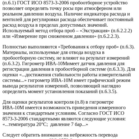
(п.6.1) ГОСТ ИСО 8573-3-2006 пробоотборное устройство
позволяет определять точку росы при атмосферном или
реальном давлении воздуха. Наличие индикатора расхода и
вентилей для регулировки расхода обеспечивает постоянный
расход воздуха в пределах допустимых значений.
Используемый метод отбора проб – «
Экстракция
» (п.6.2.2.2)
или «Измерение при сниженном давлении» (п.6.2.2.3).
Полностью выполняются «Требования к отбору проб» (п.6.3).
Материалы, используемые для отвода воздуха в
пробоотборную систему, не влияют на результат измерений
(п.6.3.2). Гигрометр ИВА-10Мимеет датчик давления для
регистрации давления в пробоотборной системе (п.6.3.3). Для
оценки «...достижения стабильности работы измерительной
системы...» гигрометр ИВА-10М имеет графический режим
вывода результатов измерений, позволяющий наглядно
определить момент установления показаний (п.6.3.5).
Для оценки результатов контроля (п.8) в гигрометре
ИВА-10М имеется возможность приведения измеренного
значения к стандартным условиям. Согласно ГОСТ ИСО
8573-3-2006 стандартными являются следующие условия:
«...температура 20°С; давление 7 бар...»
Следует обратить внимание на небрежность перевода