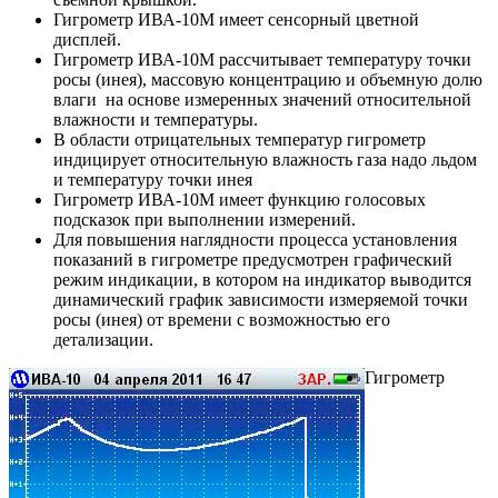
Гигрометр ИВА-10М имеет сенсорный цветной
дисплей.
Гигрометр ИВА-10М рассчитывает температуру точки
росы (инея), массовую концентрацию и объемную долю
влаги на основе измеренных значений
относительной
влажности
и температуры.
В области отрицательных температур гигрометр
индицирует
относительную влажность
газа надо льдом
и температуру точки инея
Гигрометр ИВА-10М имеет функцию голосовых
подсказок при выполнении измерений.
Для повышения наглядности процесса установления
показаний в гигрометре предусмотрен графический
режим индикации, в котором на индикатор выводится
динамический график зависимости измеряемой точки
росы (инея) от времени с возможностью его
детализации.
Гигрометр