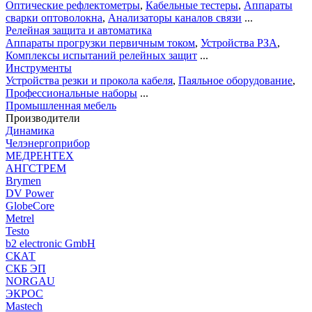
Оптические рефлектометры
,
Кабельные тестеры
,
Аппараты
сварки оптоволокна
,
Анализаторы каналов связи
...
Релейная защита и автоматика
Аппараты прогрузки первичным током
,
Устройства РЗА
,
Комплексы испытаний релейных защит
...
Инструменты
Устройства резки и прокола кабеля
,
Паяльное оборудование
,
Профессиональные наборы
...
Промышленная мебель
Производители
Динамика
Челэнергоприбор
МЕДРЕНТЕХ
АНГСТРЕМ
Brymen
DV Power
GlobeCore
Metrel
Testo
b2 electronic GmbH
СКАТ
СКБ ЭП
NORGAU
ЭКРОС
Mastech