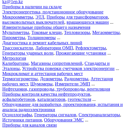
kz@1ep.kz
Приборы в наличии на складе
Электроэнергетика, подстанционное оборудование
Микроомметры
,
ЭТЛ
,
Приборы для трансформаторов
,
высоковольтных выключателей
,
вращающихся машин
...
Измерительные приборы общего назначения
Мультиметры
,
Токовые клещи
,
Тепловизоры
,
Мегаомметры
,
Пирометры
,
Толщиномеры
...
Диагностика и ремонт кабельных линий
Трассоискатели
,
Лаборатории ОМП
,
Рефлектометры
,
Генераторы ударных волн
,
Прожигающие установки
...
Метрология
Калибраторы
,
Магазины сопротивлений
,
Стандарты и
Эталоны
,
Устройства поверки счетчиков электроэнергии
...
Микроклимат и аттестация рабочих мест
Термогигрометры
,
Дозиметры
,
Радиометры
,
Аттестация
рабочих мест
,
Шумомеры
,
Измерители ЭМП
...
Нефтехимия, газопроводы, трубопроводы, вентиляция
Приборы контроля качества нефтепродуктов
,
асфальтобетонов
,
катализаторов
,
геотекстиля
...
Оборудование для разработки, проектирования, испытания и
анализа радиоэлектроники
Осциллографы
,
Генераторы сигналов
,
Спектроанализаторы
,
Источники питания
,
Оборудования ЭМС
...
Приборы для каналов связи