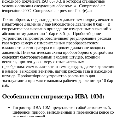
исходного документа ISO 8573-3, в котором стандартные
условия описаны следующим образом: «...
Compressed air
temperature 20°C
Compressed air
pressure 7 bar(e)...»
Таким образом, под стандартным давлением подразумевается
избыточное давление 7 бар (абсолютное давление 8 бар). В
гигрометре реализовано приведение измеренных значений к
абсолютному давлению 1 бар и 8 бар. Пробоотборное
устройство гигрометра обеспечивает регулирование расхода
газа через камеру с измерительным преобразователем
влажности
и температуры в широком диапазоне входных
давлений.
Пневматическая схема
пробоотборного устройства
содержит быстроразъемный входной штуцер, входной
вентиль, проточную камеру с измерительным
преобразователем
влажности
и температуры, датчик давления
в камере, выходной вентиль, датчик расхода газа и выходной
штуцер. Пробоотборное устройство рассчитано для
эксплуатации при максимальном рабочем давлении до 10 бар
изб.
Особенности гигрометра ИВА-10М:
Гигрометр ИВА-10М представляет собой автономный,
цифровой прибор, выполненный в переносном кейсе со
съемной крышкой.