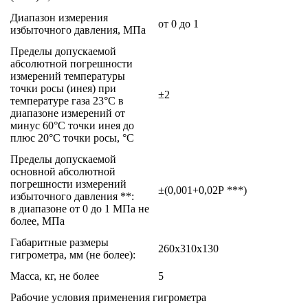
Диапазон измерения
от 0 до 1
избыточного давления, МПа
Пределы допускаемой
абсолютной погрешности
измерений температуры
точки росы (инея) при
±2
температуре газа 23°С в
диапазоне измерений от
минус 60°С точки инея до
плюс 20°С точки росы, °С
Пределы допускаемой
основной абсолютной
погрешности измерений
±(0,001+0,02Р **
*
)
избыточного давления **:
в диапазоне от 0 до 1 МПа не
более, МПа
Габаритные размеры
260х310х130
гигрометра, мм (не более):
Масса, кг, не более
5
Рабочие условия применения гигрометра