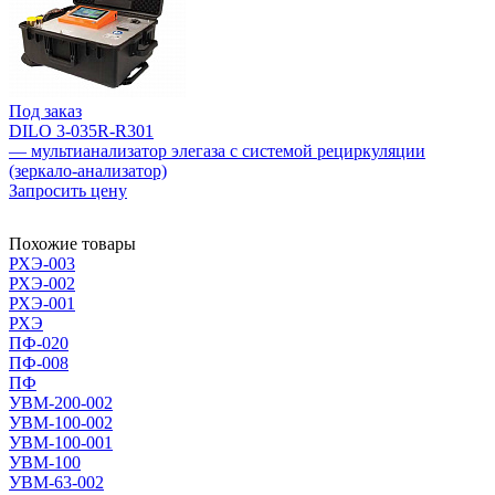
Под заказ
DILO 3-035R-R301
— мультианализатор элегаза с системой рециркуляции
(зеркало-анализатор)
Запросить цену
Похожие товары
РХЭ-003
РХЭ-002
РХЭ-001
РХЭ
ПФ-020
ПФ-008
ПФ
УВМ-200-002
УВМ-100-002
УВМ-100-001
УВМ-100
УВМ-63-002