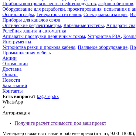
Приборы контроля качества нефтепродуктов
,
асфальтобетонов
,
Оборудование для разработки, проектирования, испытания и а
Осциллографы
,
Генераторы сигналов
,
Спектроанализаторы
,
Ис
Приборы для каналов связи
Оптические рефлектометры
,
Кабельные тестеры
,
Аппараты сва
Релейная защита и автоматика
Аппараты прогрузки первичным током
,
Устройства РЗА
,
Компл
Инструменты
Устройства резки и прокола кабеля
,
Паяльное оборудование
,
Пр
Промышленная мебель
Акции
О компании
Доставка
Оплата
Новости
База знаний
Контакты
Есть вопросы?
kz@1ep.kz
WhatsApp
×
Авторизация
Получите расчёт стоимости под ваш проект
Менеджер свяжется с вами в рабочее время (пн–пт, 9:00–18:00