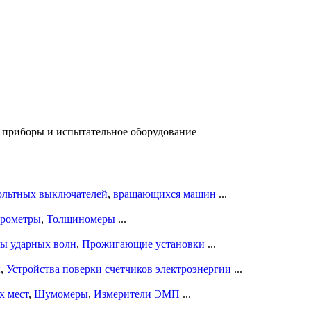
приборы и испытательное оборудование
ольтных выключателей
,
вращающихся машин
...
рометры
,
Толщиномеры
...
ры ударных волн
,
Прожигающие установки
...
ы
,
Устройства поверки счетчиков электроэнергии
...
х мест
,
Шумомеры
,
Измерители ЭМП
...