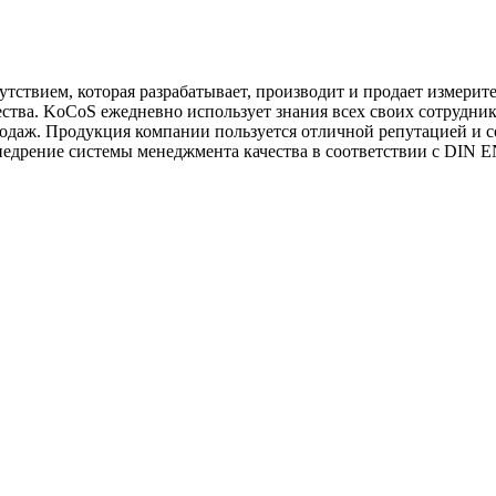
тствием, которая разрабатывает, производит и продает измерит
ества. KoCoS ежедневно использует знания всех своих сотрудни
родаж. Продукция компании пользуется отличной репутацией и с
едрение системы менеджмента качества в соответствии с DIN EN