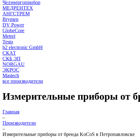
Челэнергоприбор
МЕДРЕНТЕХ
АНГСТРЕМ
Brymen
DV Power
GlobeCore
Metrel
Testo
b2 electronic GmbH
СКАТ
СКБ ЭП
NORGAU
ЭКРОС
Mastech
все производители
Измерительные приборы от б
Главная
–
Производители
–
Измерительные приборы от бренда KoCoS в Петропавловске