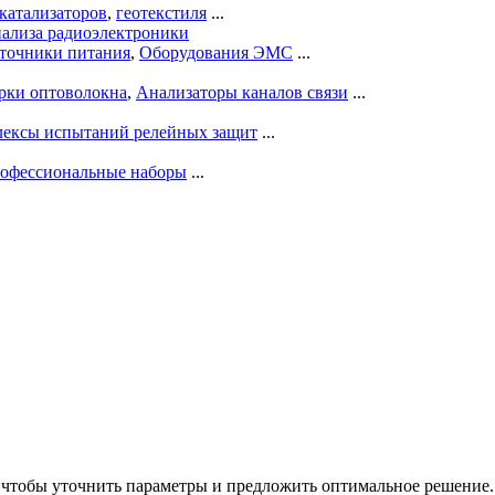
катализаторов
,
геотекстиля
...
нализа радиоэлектроники
точники питания
,
Оборудования ЭМС
...
рки оптоволокна
,
Анализаторы каналов связи
...
ексы испытаний релейных защит
...
офессиональные наборы
...
), чтобы уточнить параметры и предложить оптимальное решение.