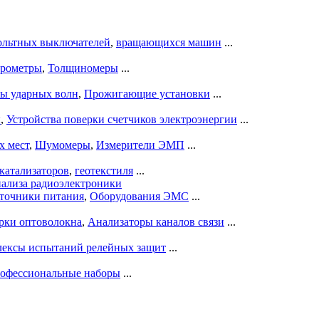
ольтных выключателей
,
вращающихся машин
...
рометры
,
Толщиномеры
...
ры ударных волн
,
Прожигающие установки
...
ы
,
Устройства поверки счетчиков электроэнергии
...
х мест
,
Шумомеры
,
Измерители ЭМП
...
катализаторов
,
геотекстиля
...
нализа радиоэлектроники
точники питания
,
Оборудования ЭМС
...
рки оптоволокна
,
Анализаторы каналов связи
...
ексы испытаний релейных защит
...
офессиональные наборы
...