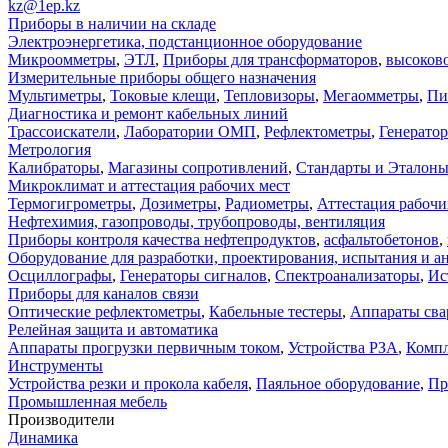
kz@1ep.kz
Приборы в наличии на складе
Электроэнергетика, подстанционное оборудование
Микроомметры
,
ЭТЛ
,
Приборы для трансформаторов
,
высоков
Измерительные приборы общего назначения
Мультиметры
,
Токовые клещи
,
Тепловизоры
,
Мегаомметры
,
Пи
Диагностика и ремонт кабельных линий
Трассоискатели
,
Лаборатории ОМП
,
Рефлектометры
,
Генерато
Метрология
Калибраторы
,
Магазины сопротивлений
,
Стандарты и Эталон
Микроклимат и аттестация рабочих мест
Термогигрометры
,
Дозиметры
,
Радиометры
,
Аттестация рабочи
Нефтехимия, газопроводы, трубопроводы, вентиляция
Приборы контроля качества нефтепродуктов
,
асфальтобетонов
,
Оборудование для разработки, проектирования, испытания и а
Осциллографы
,
Генераторы сигналов
,
Спектроанализаторы
,
Ис
Приборы для каналов связи
Оптические рефлектометры
,
Кабельные тестеры
,
Аппараты сва
Релейная защита и автоматика
Аппараты прогрузки первичным током
,
Устройства РЗА
,
Компл
Инструменты
Устройства резки и прокола кабеля
,
Паяльное оборудование
,
Пр
Промышленная мебель
Производители
Динамика