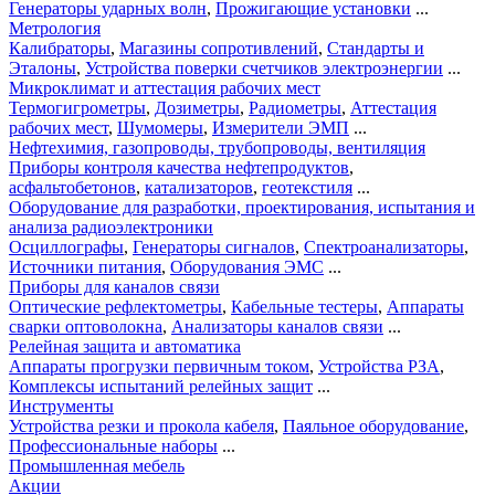
Генераторы ударных волн
,
Прожигающие установки
...
Метрология
Калибраторы
,
Магазины сопротивлений
,
Стандарты и
Эталоны
,
Устройства поверки счетчиков электроэнергии
...
Микроклимат и аттестация рабочих мест
Термогигрометры
,
Дозиметры
,
Радиометры
,
Аттестация
рабочих мест
,
Шумомеры
,
Измерители ЭМП
...
Нефтехимия, газопроводы, трубопроводы, вентиляция
Приборы контроля качества нефтепродуктов
,
асфальтобетонов
,
катализаторов
,
геотекстиля
...
Оборудование для разработки, проектирования, испытания и
анализа радиоэлектроники
Осциллографы
,
Генераторы сигналов
,
Спектроанализаторы
,
Источники питания
,
Оборудования ЭМС
...
Приборы для каналов связи
Оптические рефлектометры
,
Кабельные тестеры
,
Аппараты
сварки оптоволокна
,
Анализаторы каналов связи
...
Релейная защита и автоматика
Аппараты прогрузки первичным током
,
Устройства РЗА
,
Комплексы испытаний релейных защит
...
Инструменты
Устройства резки и прокола кабеля
,
Паяльное оборудование
,
Профессиональные наборы
...
Промышленная мебель
Акции