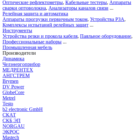
Оптические рефлектометры
,
Кабельные тестеры
,
Аппараты
сварки оптоволокна
,
Анализаторы каналов связи
...
Релейная защита и автоматика
Аппараты прогрузки первичным током
,
Устройства РЗА
,
Комплексы испытаний релейных защит
...
Инструменты
Устройства резки и прокола кабеля
,
Паяльное оборудование
,
Профессиональные наборы
...
Промышленная мебель
Производители
Динамика
Челэнергоприбор
МЕДРЕНТЕХ
АНГСТРЕМ
Brymen
DV Power
GlobeCore
Metrel
Testo
b2 electronic GmbH
СКАТ
СКБ ЭП
NORGAU
ЭКРОС
Mastech