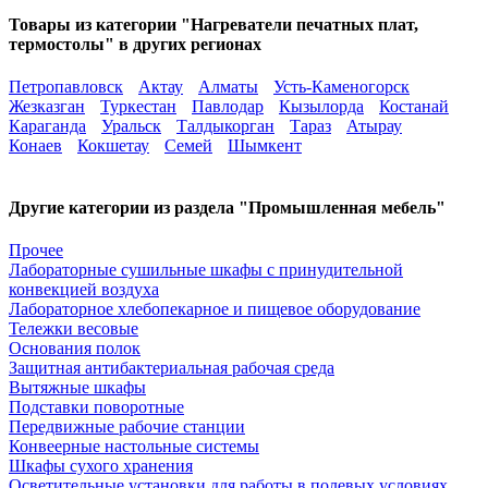
Товары из категории "Нагреватели печатных плат,
термостолы" в других регионах
Петропавловск
Актау
Алматы
Усть-Каменогорск
Жезказган
Туркестан
Павлодар
Кызылорда
Костанай
Караганда
Уральск
Талдыкорган
Тараз
Атырау
Конаев
Кокшетау
Семей
Шымкент
Другие категории из раздела "Промышленная мебель"
Прочее
Лабораторные сушильные шкафы с принудительной
конвекцией воздуха
Лабораторное хлебопекарное и пищевое оборудование
Тележки весовые
Основания полок
Защитная антибактериальная рабочая среда
Вытяжные шкафы
Подставки поворотные
Передвижные рабочие станции
Конвеерные настольные системы
Шкафы сухого хранения
Осветительные установки для работы в полевых условиях