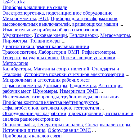
kz@1ep.kz
Приборы в наличии на складе
Электроэнергетика, подстанционное оборудование
Микроомметры
,
ЭТЛ
,
Приборы для трансформаторов
,
высоковольтных выключателей
,
вращающихся машин
...
Измерительные приборы общего назначения
Мультиметры
,
Токовые клещи
,
Тепловизоры
,
Мегаомметры
,
Пирометры
,
Толщиномеры
...
Диагностика и ремонт кабельных линий
Трассоискатели
,
Лаборатории ОМП
,
Рефлектометры
,
Генераторы ударных волн
,
Прожигающие установки
...
Метрология
Калибраторы
,
Магазины сопротивлений
,
Стандарты и
Эталоны
,
Устройства поверки счетчиков электроэнергии
...
Микроклимат и аттестация рабочих мест
Термогигрометры
,
Дозиметры
,
Радиометры
,
Аттестация
рабочих мест
,
Шумомеры
,
Измерители ЭМП
...
Нефтехимия, газопроводы, трубопроводы, вентиляция
Приборы контроля качества нефтепродуктов
,
асфальтобетонов
,
катализаторов
,
геотекстиля
...
Оборудование для разработки, проектирования, испытания и
анализа радиоэлектроники
Осциллографы
,
Генераторы сигналов
,
Спектроанализаторы
,
Источники питания
,
Оборудования ЭМС
...
Приборы для каналов связи