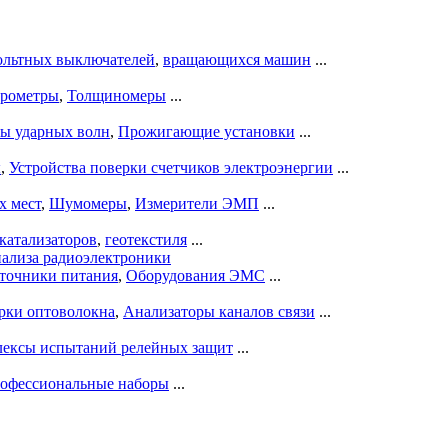
ольтных выключателей
,
вращающихся машин
...
рометры
,
Толщиномеры
...
ры ударных волн
,
Прожигающие установки
...
ы
,
Устройства поверки счетчиков электроэнергии
...
х мест
,
Шумомеры
,
Измерители ЭМП
...
катализаторов
,
геотекстиля
...
нализа радиоэлектроники
точники питания
,
Оборудования ЭМС
...
рки оптоволокна
,
Анализаторы каналов связи
...
ексы испытаний релейных защит
...
офессиональные наборы
...