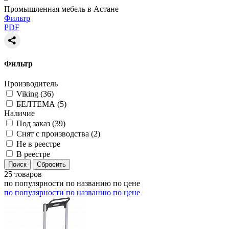
Промышленная мебель в Астане
Фильтр
PDF
Фильтр
Производитель
Viking (
36
)
БЕЛТЕМА (
5
)
Наличие
Под заказ (
39
)
Снят с производства (
2
)
Не в реестре
В реестре
25 товаров
по популярности
по названию
по цене
по популярности
по названию
по цене