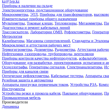
kz@1ep.kz
Приборы в наличии на складе
Электроэнергетика, подстанционное оборудование
Микроомметры
,
ЭТЛ
,
Приборы для трансформаторов
,
высоков
Измерительные приборы общего назначения
Мультиметры
,
Токовые клещи
,
Тепловизоры
,
Мегаомметры
,
Пи
Диагностика и ремонт кабельных линий
Трассоискатели
,
Лаборатории ОМП
,
Рефлектометры
,
Генерато
Метрология
Калибраторы
,
Магазины сопротивлений
,
Стандарты и Эталон
Микроклимат и аттестация рабочих мест
Термогигрометры
,
Дозиметры
,
Радиометры
,
Аттестация рабочи
Нефтехимия, газопроводы, трубопроводы, вентиляция
Приборы контроля качества нефтепродуктов
,
асфальтобетонов
,
Оборудование для разработки, проектирования, испытания и а
Осциллографы
,
Генераторы сигналов
,
Спектроанализаторы
,
Ис
Приборы для каналов связи
Оптические рефлектометры
,
Кабельные тестеры
,
Аппараты сва
Релейная защита и автоматика
Аппараты прогрузки первичным током
,
Устройства РЗА
,
Компл
Инструменты
Устройства резки и прокола кабеля
,
Паяльное оборудование
,
Пр
Промышленная мебель
Производители
Динамика