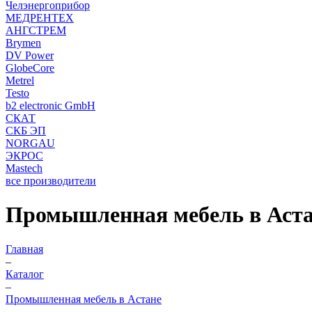
Челэнергоприбор
МЕДРЕНТЕХ
АНГСТРЕМ
Brymen
DV Power
GlobeCore
Metrel
Testo
b2 electronic GmbH
СКАТ
СКБ ЭП
NORGAU
ЭКРОС
Mastech
все производители
Промышленная мебель в Аст
Главная
–
Каталог
–
Промышленная мебель в Астане
–