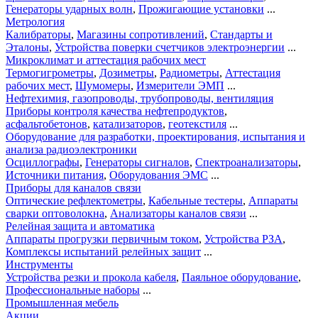
Генераторы ударных волн
,
Прожигающие установки
...
Метрология
Калибраторы
,
Магазины сопротивлений
,
Стандарты и
Эталоны
,
Устройства поверки счетчиков электроэнергии
...
Микроклимат и аттестация рабочих мест
Термогигрометры
,
Дозиметры
,
Радиометры
,
Аттестация
рабочих мест
,
Шумомеры
,
Измерители ЭМП
...
Нефтехимия, газопроводы, трубопроводы, вентиляция
Приборы контроля качества нефтепродуктов
,
асфальтобетонов
,
катализаторов
,
геотекстиля
...
Оборудование для разработки, проектирования, испытания и
анализа радиоэлектроники
Осциллографы
,
Генераторы сигналов
,
Спектроанализаторы
,
Источники питания
,
Оборудования ЭМС
...
Приборы для каналов связи
Оптические рефлектометры
,
Кабельные тестеры
,
Аппараты
сварки оптоволокна
,
Анализаторы каналов связи
...
Релейная защита и автоматика
Аппараты прогрузки первичным током
,
Устройства РЗА
,
Комплексы испытаний релейных защит
...
Инструменты
Устройства резки и прокола кабеля
,
Паяльное оборудование
,
Профессиональные наборы
...
Промышленная мебель
Акции