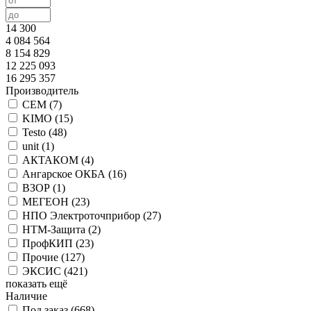
14 300
4 084 564
8 154 829
12 225 093
16 295 357
Производитель
CEM (
7
)
KIMO (
15
)
Testo (
48
)
unit (
1
)
АКТАКОМ (
4
)
Ангарское ОКБА (
16
)
ВЗОР (
1
)
МЕГЕОН (
23
)
НПО Электроточприбор (
27
)
НТМ-Защита (
2
)
ПрофКИП (
23
)
Прочие (
127
)
ЭКСИС (
421
)
показать ещё
Наличие
Под заказ (
668
)