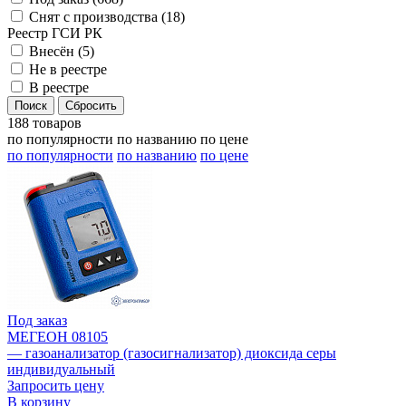
Снят с производства (
18
)
Реестр ГСИ РК
Внесён (
5
)
Не в реестре
В реестре
188 товаров
по популярности
по названию
по цене
по популярности
по названию
по цене
Под заказ
МЕГЕОН 08105
— газоанализатор (газосигнализатор) диоксида серы
индивидуальный
Запросить цену
В корзину