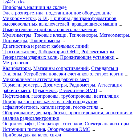
kz@1ep.kz
Приборы в наличии на складе
Электроэнергетика, подстанционное оборудование
Микроомметры
,
ЭТЛ
,
Приборы для трансформаторов
,
высоковольтных выключателей
,
вращающихся машин
...
Измерительные приборы общего назначения
Мультиметры
,
Токовые клещи
,
Тепловизоры
,
Мегаомметры
,
Пирометры
,
Толщиномеры
...
Диагностика и ремонт кабельных линий
Трассоискатели
,
Лаборатории ОМП
,
Рефлектометры
,
Генераторы ударных волн
,
Прожигающие установки
...
Метрология
Калибраторы
,
Магазины сопротивлений
,
Стандарты и
Эталоны
,
Устройства поверки счетчиков электроэнергии
...
Микроклимат и аттестация рабочих мест
Термогигрометры
,
Дозиметры
,
Радиометры
,
Аттестация
рабочих мест
,
Шумомеры
,
Измерители ЭМП
...
Нефтехимия, газопроводы, трубопроводы, вентиляция
Приборы контроля качества нефтепродуктов
,
асфальтобетонов
,
катализаторов
,
геотекстиля
...
Оборудование для разработки, проектирования, испытания и
анализа радиоэлектроники
Осциллографы
,
Генераторы сигналов
,
Спектроанализаторы
,
Источники питания
,
Оборудования ЭМС
...
Приборы для каналов связи