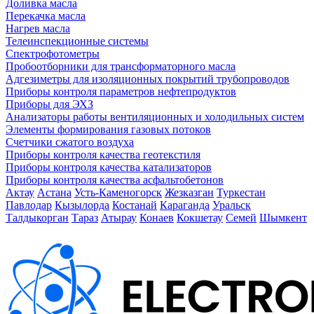
Доливка масла
Перекачка масла
Нагрев масла
Телеинспекционные системы
Спектрофотометры
Пробоотборники для трансформаторного масла
Адгезиметры для изоляционных покрытий трубопроводов
Приборы контроля параметров нефтепродуктов
Приборы для ЭХЗ
Анализаторы работы вентиляционных и холодильных систем
Элементы формирования газовых потоков
Счетчики сжатого воздуха
Приборы контроля качества геотекстиля
Приборы контроля качества катализаторов
Приборы контроля качества асфальтобетонов
Актау
Астана
Усть-Каменогорск
Жезказган
Туркестан
Павлодар
Кызылорда
Костанай
Караганда
Уральск
Талдыкорган
Тараз
Атырау
Конаев
Кокшетау
Семей
Шымкент