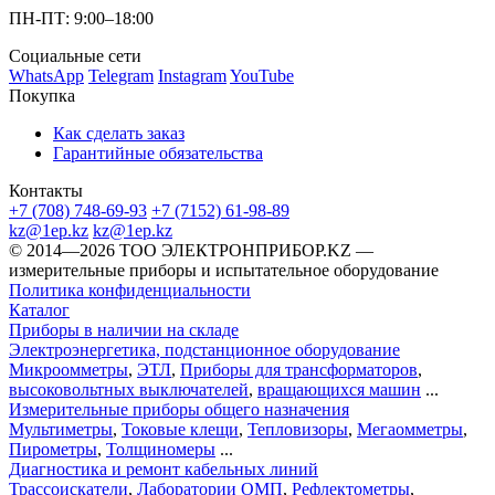
ПН-ПТ: 9:00–18:00
Социальные сети
WhatsApp
Telegram
Instagram
YouTube
Покупка
Как сделать заказ
Гарантийные обязательства
Контакты
+7 (708) 748-69-93
+7 (7152) 61-98-89
kz@1ep.kz
kz@1ep.kz
©️ 2014—2026
ТОО ЭЛЕКТРОНПРИБОР.KZ
—
измерительные приборы и испытательное оборудование
Политика конфиденциальности
Каталог
Приборы в наличии на складе
Электроэнергетика, подстанционное оборудование
Микроомметры
,
ЭТЛ
,
Приборы для трансформаторов
,
высоковольтных выключателей
,
вращающихся машин
...
Измерительные приборы общего назначения
Мультиметры
,
Токовые клещи
,
Тепловизоры
,
Мегаомметры
,
Пирометры
,
Толщиномеры
...
Диагностика и ремонт кабельных линий
Трассоискатели
,
Лаборатории ОМП
,
Рефлектометры
,