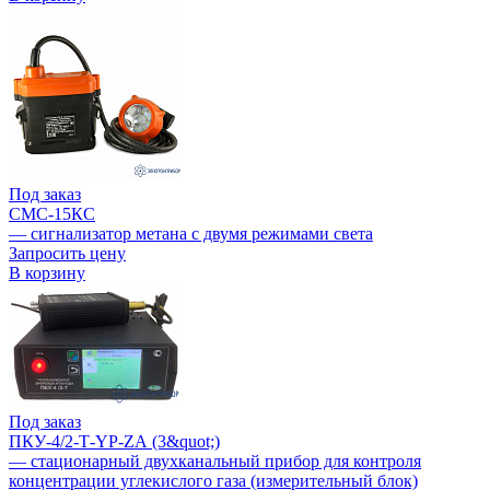
Под заказ
СМС-15КC
— сигнализатор метана с двумя режимами света
Запросить цену
В корзину
Под заказ
ПКУ-4/2-Т-YР-ZА (3&quot;)
— стационарный двухканальный прибор для контроля
концентрации углекислого газа (измерительный блок)