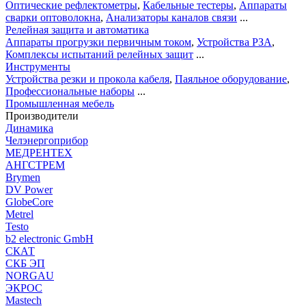
Оптические рефлектометры
,
Кабельные тестеры
,
Аппараты
сварки оптоволокна
,
Анализаторы каналов связи
...
Релейная защита и автоматика
Аппараты прогрузки первичным током
,
Устройства РЗА
,
Комплексы испытаний релейных защит
...
Инструменты
Устройства резки и прокола кабеля
,
Паяльное оборудование
,
Профессиональные наборы
...
Промышленная мебель
Производители
Динамика
Челэнергоприбор
МЕДРЕНТЕХ
АНГСТРЕМ
Brymen
DV Power
GlobeCore
Metrel
Testo
b2 electronic GmbH
СКАТ
СКБ ЭП
NORGAU
ЭКРОС
Mastech