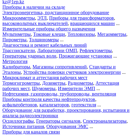
kz@1ep.kz
Приборы в наличии на складе
Электроэнергетика, подстанционное оборудование
Микроомметры
,
ЭТЛ
,
Приборы для трансформаторов
,
высоковольтных выключателей
,
вращающихся машин
...
Измерительные приборы общего назначения
Мультиметры
,
Токовые клещи
,
Тепловизоры
,
Мегаомметры
,
Пирометры
,
Толщиномеры
...
Диагностика и ремонт кабельных линий
Трассоискатели
,
Лаборатории ОМП
,
Рефлектометры
,
Генераторы ударных волн
,
Прожигающие установки
...
Метрология
Калибраторы
,
Магазины сопротивлений
,
Стандарты и
Эталоны
,
Устройства поверки счетчиков электроэнергии
...
Микроклимат и аттестация рабочих мест
Термогигрометры
,
Дозиметры
,
Радиометры
,
Аттестация
рабочих мест
,
Шумомеры
,
Измерители ЭМП
...
Нефтехимия, газопроводы, трубопроводы, вентиляция
Приборы контроля качества нефтепродуктов
,
асфальтобетонов
,
катализаторов
,
геотекстиля
...
Оборудование для разработки, проектирования, испытания и
анализа радиоэлектроники
Осциллографы
,
Генераторы сигналов
,
Спектроанализаторы
,
Источники питания
,
Оборудования ЭМС
...
Приборы для каналов связи