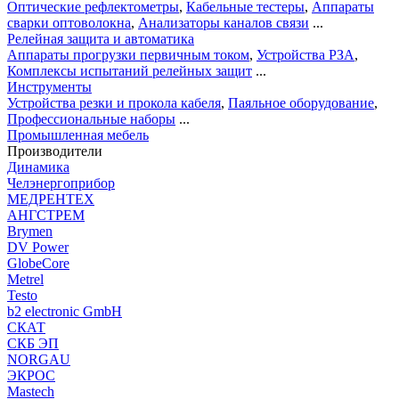
Оптические рефлектометры
,
Кабельные тестеры
,
Аппараты
сварки оптоволокна
,
Анализаторы каналов связи
...
Релейная защита и автоматика
Аппараты прогрузки первичным током
,
Устройства РЗА
,
Комплексы испытаний релейных защит
...
Инструменты
Устройства резки и прокола кабеля
,
Паяльное оборудование
,
Профессиональные наборы
...
Промышленная мебель
Производители
Динамика
Челэнергоприбор
МЕДРЕНТЕХ
АНГСТРЕМ
Brymen
DV Power
GlobeCore
Metrel
Testo
b2 electronic GmbH
СКАТ
СКБ ЭП
NORGAU
ЭКРОС
Mastech