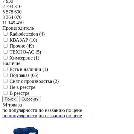
7 930
2 793 310
5 578 690
8 364 070
11 149 450
Производитель
Radiodetection (
4
)
КВАЗАР (
10
)
Прочие (
49
)
ТЕХНО-АС (
5
)
Химсервис (
1
)
Наличие
Есть в наличии (
1
)
Под заказ (
66
)
Снят с производства (
2
)
Не в реестре
В реестре
54 товара
по популярности
по названию
по цене
по популярности
по названию
по цене