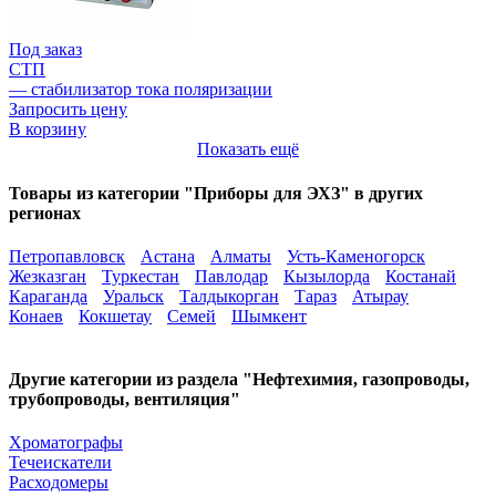
Под заказ
СТП
— стабилизатор тока поляризации
Запросить цену
В корзину
Показать ещё
Товары из категории "Приборы для ЭХЗ" в других
регионах
Петропавловск
Астана
Алматы
Усть-Каменогорск
Жезказган
Туркестан
Павлодар
Кызылорда
Костанай
Караганда
Уральск
Талдыкорган
Тараз
Атырау
Конаев
Кокшетау
Семей
Шымкент
Другие категории из раздела "Нефтехимия, газопроводы,
трубопроводы, вентиляция"
Хроматографы
Течеискатели
Расходомеры