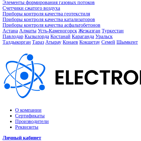
Элементы формирования газовых потоков
Счетчики сжатого воздуха
Приборы контроля качества геотекстиля
Приборы контроля качества катализаторов
Приборы контроля качества асфальтобетонов
Астана
Алматы
Усть-Каменогорск
Жезказган
Туркестан
Павлодар
Кызылорда
Костанай
Караганда
Уральск
Талдыкорган
Тараз
Атырау
Конаев
Кокшетау
Семей
Шымкент
О компании
Сертификаты
Производители
Реквизиты
Личный кабинет