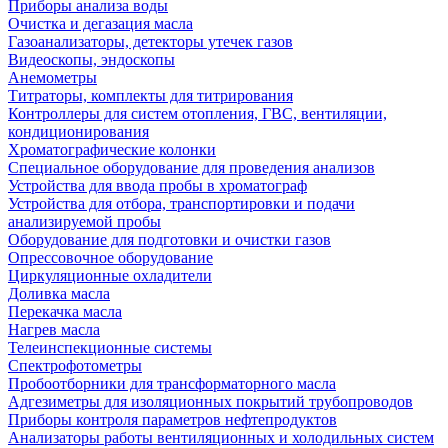
Приборы анализа воды
Очистка и дегазация масла
Газоанализаторы, детекторы утечек газов
Видеоскопы, эндоскопы
Анемометры
Титраторы, комплекты для титрирования
Контроллеры для систем отопления, ГВС, вентиляции,
кондиционирования
Хроматографические колонки
Специальное оборудование для проведения анализов
Устройства для ввода пробы в хроматограф
Устройства для отбора, транспортировки и подачи
анализируемой пробы
Оборудование для подготовки и очистки газов
Опрессовочное оборудование
Циркуляционные охладители
Доливка масла
Перекачка масла
Нагрев масла
Телеинспекционные системы
Спектрофотометры
Пробоотборники для трансформаторного масла
Адгезиметры для изоляционных покрытий трубопроводов
Приборы контроля параметров нефтепродуктов
Анализаторы работы вентиляционных и холодильных систем