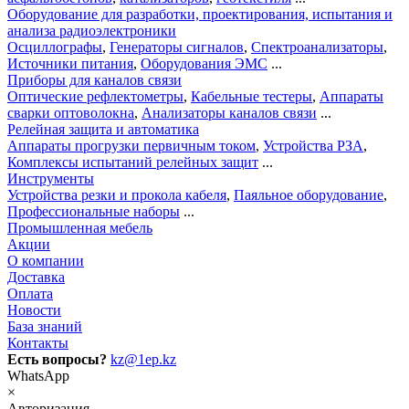
Оборудование для разработки, проектирования, испытания и
анализа радиоэлектроники
Осциллографы
,
Генераторы сигналов
,
Спектроанализаторы
,
Источники питания
,
Оборудования ЭМС
...
Приборы для каналов связи
Оптические рефлектометры
,
Кабельные тестеры
,
Аппараты
сварки оптоволокна
,
Анализаторы каналов связи
...
Релейная защита и автоматика
Аппараты прогрузки первичным током
,
Устройства РЗА
,
Комплексы испытаний релейных защит
...
Инструменты
Устройства резки и прокола кабеля
,
Паяльное оборудование
,
Профессиональные наборы
...
Промышленная мебель
Акции
О компании
Доставка
Оплата
Новости
База знаний
Контакты
Есть вопросы?
kz@1ep.kz
WhatsApp
×
Авторизация