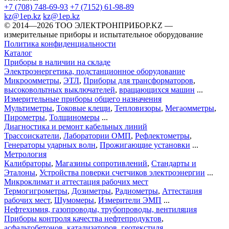
+7 (708) 748-69-93
+7 (7152) 61-98-89
kz@1ep.kz
kz@1ep.kz
©️ 2014—2026
ТОО ЭЛЕКТРОНПРИБОР.KZ
—
измерительные приборы и испытательное оборудование
Политика конфиденциальности
Каталог
Приборы в наличии на складе
Электроэнергетика, подстанционное оборудование
Микроомметры
,
ЭТЛ
,
Приборы для трансформаторов
,
высоковольтных выключателей
,
вращающихся машин
...
Измерительные приборы общего назначения
Мультиметры
,
Токовые клещи
,
Тепловизоры
,
Мегаомметры
,
Пирометры
,
Толщиномеры
...
Диагностика и ремонт кабельных линий
Трассоискатели
,
Лаборатории ОМП
,
Рефлектометры
,
Генераторы ударных волн
,
Прожигающие установки
...
Метрология
Калибраторы
,
Магазины сопротивлений
,
Стандарты и
Эталоны
,
Устройства поверки счетчиков электроэнергии
...
Микроклимат и аттестация рабочих мест
Термогигрометры
,
Дозиметры
,
Радиометры
,
Аттестация
рабочих мест
,
Шумомеры
,
Измерители ЭМП
...
Нефтехимия, газопроводы, трубопроводы, вентиляция
Приборы контроля качества нефтепродуктов
,
асфальтобетонов
,
катализаторов
,
геотекстиля
...