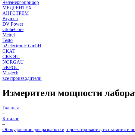
Челэнергоприбор
МЕДРЕНТЕХ
АНГСТРЕМ
Brymen
DV Power
GlobeCore
Metrel
Testo
b2 electronic GmbH
СКАТ
СКБ ЭП
NORGAU
ЭКРОС
Mastech
все производители
Измерители мощности лабора
Главная
–
Каталог
–
Оборудование для разработки, проектирования, испытания и а
–