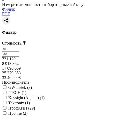
Измерители мощности лабораторные в Актау
Фильтр
PDF
Фильтр
Стоимость, ₸
731 120
8 913 864
17 096 609
25 279 353
33 462 098
Производитель
GW Instek (
3
)
ITECH (
1
)
Keysight (Agilent) (
1
)
Tektronix (
1
)
ПрофКИП (
29
)
Прочие (
2
)