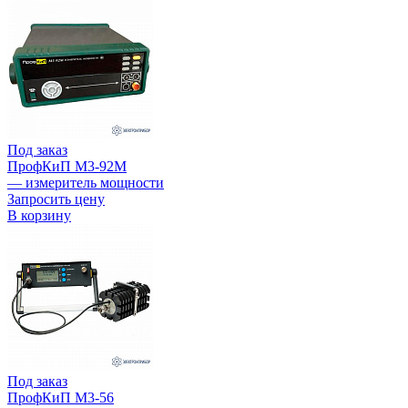
Под заказ
ПрофКиП М3-92М
— измеритель мощности
Запросить цену
В корзину
Под заказ
ПрофКиП М3-56