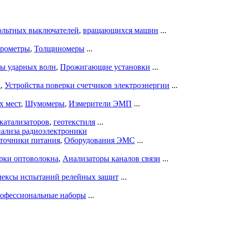
ольтных выключателей
,
вращающихся машин
...
рометры
,
Толщиномеры
...
ры ударных волн
,
Прожигающие установки
...
ы
,
Устройства поверки счетчиков электроэнергии
...
х мест
,
Шумомеры
,
Измерители ЭМП
...
катализаторов
,
геотекстиля
...
нализа радиоэлектроники
точники питания
,
Оборудования ЭМС
...
рки оптоволокна
,
Анализаторы каналов связи
...
ексы испытаний релейных защит
...
офессиональные наборы
...