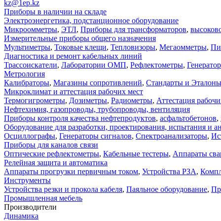
kz@1ep.kz
Приборы в наличии на складе
Электроэнергетика, подстанционное оборудование
Микроомметры
,
ЭТЛ
,
Приборы для трансформаторов
,
высоков
Измерительные приборы общего назначения
Мультиметры
,
Токовые клещи
,
Тепловизоры
,
Мегаомметры
,
Пи
Диагностика и ремонт кабельных линий
Трассоискатели
,
Лаборатории ОМП
,
Рефлектометры
,
Генерато
Метрология
Калибраторы
,
Магазины сопротивлений
,
Стандарты и Эталон
Микроклимат и аттестация рабочих мест
Термогигрометры
,
Дозиметры
,
Радиометры
,
Аттестация рабочи
Нефтехимия, газопроводы, трубопроводы, вентиляция
Приборы контроля качества нефтепродуктов
,
асфальтобетонов
,
Оборудование для разработки, проектирования, испытания и а
Осциллографы
,
Генераторы сигналов
,
Спектроанализаторы
,
Ис
Приборы для каналов связи
Оптические рефлектометры
,
Кабельные тестеры
,
Аппараты сва
Релейная защита и автоматика
Аппараты прогрузки первичным током
,
Устройства РЗА
,
Компл
Инструменты
Устройства резки и прокола кабеля
,
Паяльное оборудование
,
Пр
Промышленная мебель
Производители
Динамика