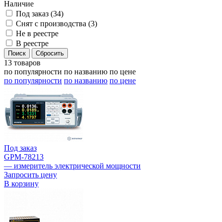
Наличие
Под заказ (
34
)
Снят с производства (
3
)
Не в реестре
В реестре
13 товаров
по популярности
по названию
по цене
по популярности
по названию
по цене
Под заказ
GPM-78213
— измеритель электрической мощности
Запросить цену
В корзину