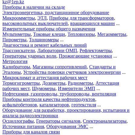
kz@1ep.kz
Приборы в наличии на складе
Электроэнергетика, подстанционное оборудование
Микроомметры
,
ЭТЛ
,
Приборы для трансформаторов
,
высоковольтных выключателей
,
вращающихся машин
...
Измерительные приборы общего назначения
Мультиметры
,
Токовые клещи
,
Тепловизоры
,
Мегаомметры
,
Пирометры
,
Толщиномеры
...
Диагностика и ремонт кабельных линий
Трассоискатели
,
Лаборатории ОМП
,
Рефлектометры
,
Генераторы ударных волн
,
Прожигающие установки
...
Метрология
Калибраторы
,
Магазины сопротивлений
,
Стандарты и
Эталоны
,
Устройства поверки счетчиков электроэнергии
...
Микроклимат и аттестация рабочих мест
Термогигрометры
,
Дозиметры
,
Радиометры
,
Аттестация
рабочих мест
,
Шумомеры
,
Измерители ЭМП
...
Нефтехимия, газопроводы, трубопроводы, вентиляция
Приборы контроля качества нефтепродуктов
,
асфальтобетонов
,
катализаторов
,
геотекстиля
...
Оборудование для разработки, проектирования, испытания и
анализа радиоэлектроники
Осциллографы
,
Генераторы сигналов
,
Спектроанализаторы
,
Источники питания
,
Оборудования ЭМС
...
Приборы для каналов связи