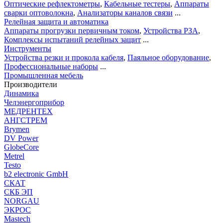
Оптические рефлектометры
,
Кабельные тестеры
,
Аппараты
сварки оптоволокна
,
Анализаторы каналов связи
...
Релейная защита и автоматика
Аппараты прогрузки первичным током
,
Устройства РЗА
,
Комплексы испытаний релейных защит
...
Инструменты
Устройства резки и прокола кабеля
,
Паяльное оборудование
,
Профессиональные наборы
...
Промышленная мебель
Производители
Динамика
Челэнергоприбор
МЕДРЕНТЕХ
АНГСТРЕМ
Brymen
DV Power
GlobeCore
Metrel
Testo
b2 electronic GmbH
СКАТ
СКБ ЭП
NORGAU
ЭКРОС
Mastech