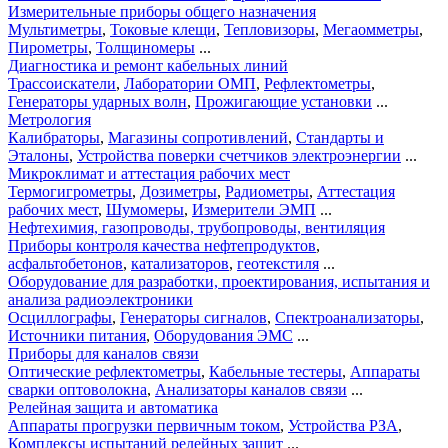
Измерительные приборы общего назначения
Мультиметры
,
Токовые клещи
,
Тепловизоры
,
Мегаомметры
,
Пирометры
,
Толщиномеры
...
Диагностика и ремонт кабельных линий
Трассоискатели
,
Лаборатории ОМП
,
Рефлектометры
,
Генераторы ударных волн
,
Прожигающие установки
...
Метрология
Калибраторы
,
Магазины сопротивлений
,
Стандарты и
Эталоны
,
Устройства поверки счетчиков электроэнергии
...
Микроклимат и аттестация рабочих мест
Термогигрометры
,
Дозиметры
,
Радиометры
,
Аттестация
рабочих мест
,
Шумомеры
,
Измерители ЭМП
...
Нефтехимия, газопроводы, трубопроводы, вентиляция
Приборы контроля качества нефтепродуктов
,
асфальтобетонов
,
катализаторов
,
геотекстиля
...
Оборудование для разработки, проектирования, испытания и
анализа радиоэлектроники
Осциллографы
,
Генераторы сигналов
,
Спектроанализаторы
,
Источники питания
,
Оборудования ЭМС
...
Приборы для каналов связи
Оптические рефлектометры
,
Кабельные тестеры
,
Аппараты
сварки оптоволокна
,
Анализаторы каналов связи
...
Релейная защита и автоматика
Аппараты прогрузки первичным током
,
Устройства РЗА
,
Комплексы испытаний релейных защит
...