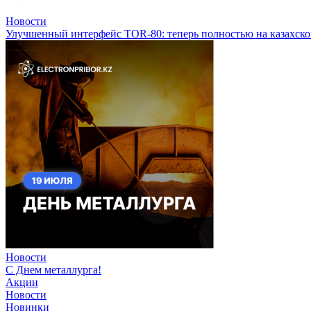
Новости
Улучшенный интерфейс TOR-80: теперь полностью на казахско
Новости
С Днем металлурга!
Акции
Новости
Новинки