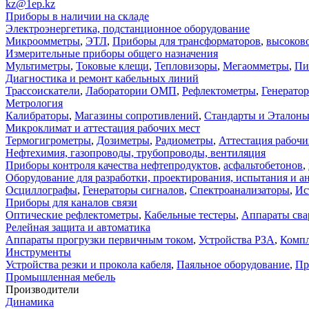
kz@1ep.kz
Приборы в наличии на складе
Электроэнергетика, подстанционное оборудование
Микроомметры
,
ЭТЛ
,
Приборы для трансформаторов
,
высоков
Измерительные приборы общего назначения
Мультиметры
,
Токовые клещи
,
Тепловизоры
,
Мегаомметры
,
Пи
Диагностика и ремонт кабельных линий
Трассоискатели
,
Лаборатории ОМП
,
Рефлектометры
,
Генерато
Метрология
Калибраторы
,
Магазины сопротивлений
,
Стандарты и Эталон
Микроклимат и аттестация рабочих мест
Термогигрометры
,
Дозиметры
,
Радиометры
,
Аттестация рабочи
Нефтехимия, газопроводы, трубопроводы, вентиляция
Приборы контроля качества нефтепродуктов
,
асфальтобетонов
,
Оборудование для разработки, проектирования, испытания и а
Осциллографы
,
Генераторы сигналов
,
Спектроанализаторы
,
Ис
Приборы для каналов связи
Оптические рефлектометры
,
Кабельные тестеры
,
Аппараты сва
Релейная защита и автоматика
Аппараты прогрузки первичным током
,
Устройства РЗА
,
Компл
Инструменты
Устройства резки и прокола кабеля
,
Паяльное оборудование
,
Пр
Промышленная мебель
Производители
Динамика