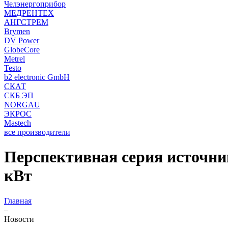
Челэнергоприбор
МЕДРЕНТЕХ
АНГСТРЕМ
Brymen
DV Power
GlobeCore
Metrel
Testo
b2 electronic GmbH
СКАТ
СКБ ЭП
NORGAU
ЭКРОС
Mastech
все производители
Перспективная серия источни
кВт
Главная
–
Новости