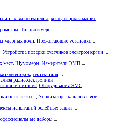
ольтных выключателей
,
вращающихся машин
...
рометры
,
Толщиномеры
...
ры ударных волн
,
Прожигающие установки
...
ы
,
Устройства поверки счетчиков электроэнергии
...
х мест
,
Шумомеры
,
Измерители ЭМП
...
катализаторов
,
геотекстиля
...
нализа радиоэлектроники
точники питания
,
Оборудования ЭМС
...
рки оптоволокна
,
Анализаторы каналов связи
...
ексы испытаний релейных защит
...
офессиональные наборы
...