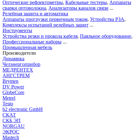
Оптические рефлектометры
,
Кабельные тестеры
,
Аппараты
сварки оптоволокна
,
Анализаторы каналов связи
...
Релейная защита и автоматика
Аппараты прогрузки первичным током
,
Устройства РЗА
,
Комплексы испытаний релейных защит
...
Инструменты
Устройства резки и прокола кабеля
,
Паяльное оборудование
,
Профессиональные наборы
...
Промышленная мебель
Производители
Динамика
Челэнергоприбор
МЕДРЕНТЕХ
АНГСТРЕМ
Brymen
DV Power
GlobeCore
Metrel
Testo
b2 electronic GmbH
СКАТ
СКБ ЭП
NORGAU
ЭКРОС
Mastech