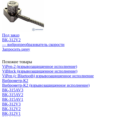
Под заказ
ВК-312V2
— вибропреобразователь скорости
Запросить цену
Похожие товары
ViPen-2 (взрывозащищенное исполнение)
ViBlock (взрывозащищенное исполнение)
ViPen (с Bluetooth) взрывозащищенное исполнение
Виброметр-К2
Виброметр-К2 (взрывозащищенное исполнение)
ВК-315AV3
ВК-315AV2
ВК-315AV1
ВК-312V3
ВК-312V2
ВК-312V1