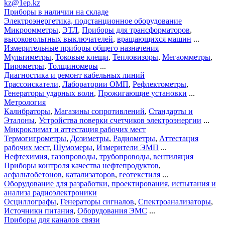
kz@1ep.kz
Приборы в наличии на складе
Электроэнергетика, подстанционное оборудование
Микроомметры
,
ЭТЛ
,
Приборы для трансформаторов
,
высоковольтных выключателей
,
вращающихся машин
...
Измерительные приборы общего назначения
Мультиметры
,
Токовые клещи
,
Тепловизоры
,
Мегаомметры
,
Пирометры
,
Толщиномеры
...
Диагностика и ремонт кабельных линий
Трассоискатели
,
Лаборатории ОМП
,
Рефлектометры
,
Генераторы ударных волн
,
Прожигающие установки
...
Метрология
Калибраторы
,
Магазины сопротивлений
,
Стандарты и
Эталоны
,
Устройства поверки счетчиков электроэнергии
...
Микроклимат и аттестация рабочих мест
Термогигрометры
,
Дозиметры
,
Радиометры
,
Аттестация
рабочих мест
,
Шумомеры
,
Измерители ЭМП
...
Нефтехимия, газопроводы, трубопроводы, вентиляция
Приборы контроля качества нефтепродуктов
,
асфальтобетонов
,
катализаторов
,
геотекстиля
...
Оборудование для разработки, проектирования, испытания и
анализа радиоэлектроники
Осциллографы
,
Генераторы сигналов
,
Спектроанализаторы
,
Источники питания
,
Оборудования ЭМС
...
Приборы для каналов связи