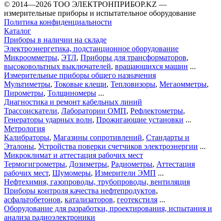
©️ 2014—2026
ТОО ЭЛЕКТРОНПРИБОР.KZ
—
измерительные приборы и испытательное оборудование
Политика конфиденциальности
Каталог
Приборы в наличии на складе
Электроэнергетика, подстанционное оборудование
Микроомметры
,
ЭТЛ
,
Приборы для трансформаторов
,
высоковольтных выключателей
,
вращающихся машин
...
Измерительные приборы общего назначения
Мультиметры
,
Токовые клещи
,
Тепловизоры
,
Мегаомметры
,
Пирометры
,
Толщиномеры
...
Диагностика и ремонт кабельных линий
Трассоискатели
,
Лаборатории ОМП
,
Рефлектометры
,
Генераторы ударных волн
,
Прожигающие установки
...
Метрология
Калибраторы
,
Магазины сопротивлений
,
Стандарты и
Эталоны
,
Устройства поверки счетчиков электроэнергии
...
Микроклимат и аттестация рабочих мест
Термогигрометры
,
Дозиметры
,
Радиометры
,
Аттестация
рабочих мест
,
Шумомеры
,
Измерители ЭМП
...
Нефтехимия, газопроводы, трубопроводы, вентиляция
Приборы контроля качества нефтепродуктов
,
асфальтобетонов
,
катализаторов
,
геотекстиля
...
Оборудование для разработки, проектирования, испытания и
анализа радиоэлектроники