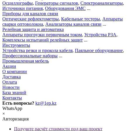
Осциллографы
,
Генераторы сигналов
,
Спектроанализаторы
,
Источники питания
,
Оборудования ЭМС
...
Приборы для каналов связи
Оптические рефлектометры
,
Кабельные тестеры
,
Аппараты
сварки оптоволокна
,
Анализаторы каналов связи
...
Релейная защита и автоматика
Аппараты прогрузки первичным током
,
Устройства РЗА
,
Комплексы испытаний релейных защит
...
Инструменты
Устройства резки и прокола кабеля
,
Паяльное оборудование
,
Профессиональные наборы
...
Промышленная мебель
Акции
О компании
Доставка
Оплата
Новости
База знаний
Контакты
Есть вопросы?
kz@1ep.kz
WhatsApp
×
Авторизация
Получите расчёт стоимости под ваш проект